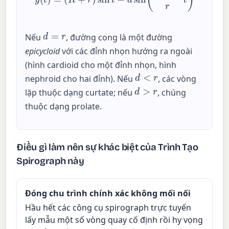
d
=
r
Nếu
, đường cong là một đường
epicycloid
với các đỉnh nhọn hướng ra ngoài
(hình cardioid cho một đỉnh nhọn, hình
d
<
r
nephroid cho hai đỉnh). Nếu
, các vòng
d
>
r
lặp thuộc dạng curtate; nếu
, chúng
thuộc dạng prolate.
Điều gì làm nên sự khác biệt của Trình Tạo
Spirograph này
Đóng chu trình chính xác không mối nối
Hầu hết các công cụ spirograph trực tuyến
lấy mẫu một số vòng quay cố định rồi hy vọng