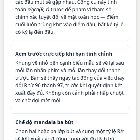
các đầu mút sẽ gặp nhau. Công cụ này tính
toán
r/gcd(R, r)
trước để phạm vi tham số
chính xác tuyệt đối về mặt toán học — điểm
cuối luôn trùng khít vào điểm đầu, bất kể tỷ lệ
có kỳ lạ đến đâu.
Xem trước trực tiếp khi bạn tinh chỉnh
Khung vẽ nhỏ bên cạnh biểu mẫu sẽ vẽ lại sau
mỗi lần nhấn phím và mỗi lần thay đổi thanh
trượt. Bạn sẽ thấy ngay tác động của việc thay
đổi R từ 96 thành 97, trước khi quyết định kết
xuất đầy đủ. Không còn cảnh phải nhấp chuột
và chờ đợi mệt mỏi.
Chế độ mandala ba bút
Chọn hai hoặc ba lớp bút và cùng một tỷ lệ R/r
sẽ kết xuất các đường cong với độ lệch bút