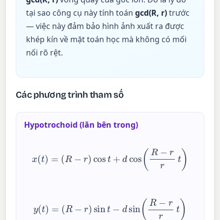
tại sao công cụ này tính toán
gcd(R, r)
trước
— việc này đảm bảo hình ảnh xuất ra được
khép kín về mặt toán học mà không có mối
nối rõ rệt.
Các phương trình tham số
Hypotrochoid (lăn bên trong)
x
(
t
)
=
(
R
−
r
)
cos
t
+
d
cos
(
R
−
r
r
t
)
y
(
t
)
=
(
R
−
r
)
sin
t
−
d
sin
(
R
−
r
r
t
)