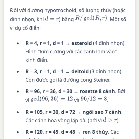
Đối với đường hypotrochoid, số lượng thùy (hoặc
R
/
gcd
(
R
,
r
)
d
=
r
đỉnh nhọn, khi
) bằng
. Một số
ví dụ cổ điển:
R = 4, r = 1, d = 1 → asteroid
(4 đỉnh nhọn).
Hình "kim cương với các cạnh lõm vào"
kinh điển.
R = 3, r = 1, d = 1 → deltoid
(3 đỉnh nhọn).
Còn được gọi là đường cong Steiner.
R = 96, r = 36, d = 30 → rosette 8 cánh
. Bởi
gcd
(
96
,
36
)
=
12
96
/
12
=
8
vì
và
.
R = 105, r = 30, d = 72 → ngôi sao 7 cánh
.
d
>
r
Các cánh hoa vòng lặp dài (bởi vì
).
R = 120, r = 45, d = 48 → ren 8 thùy
. Các