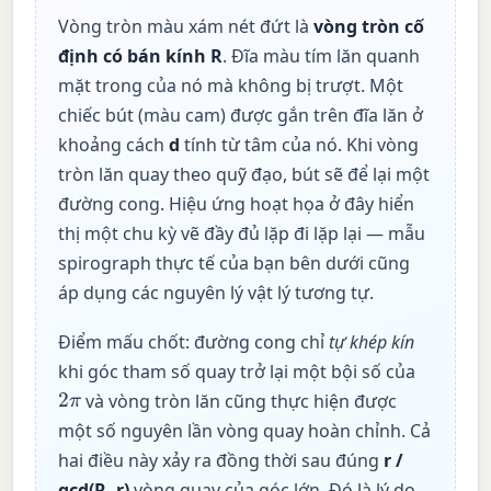
Vòng tròn màu xám nét đứt là
vòng tròn cố
định có bán kính R
. Đĩa màu tím lăn quanh
mặt trong của nó mà không bị trượt. Một
chiếc bút (màu cam) được gắn trên đĩa lăn ở
khoảng cách
d
tính từ tâm của nó. Khi vòng
tròn lăn quay theo quỹ đạo, bút sẽ để lại một
đường cong. Hiệu ứng hoạt họa ở đây hiển
thị một chu kỳ vẽ đầy đủ lặp đi lặp lại — mẫu
spirograph thực tế của bạn bên dưới cũng
áp dụng các nguyên lý vật lý tương tự.
Điểm mấu chốt: đường cong chỉ
tự khép kín
khi góc tham số quay trở lại một bội số của
2
π
và vòng tròn lăn cũng thực hiện được
một số nguyên lần vòng quay hoàn chỉnh. Cả
hai điều này xảy ra đồng thời sau đúng
r /
gcd(R, r)
vòng quay của góc lớn. Đó là lý do