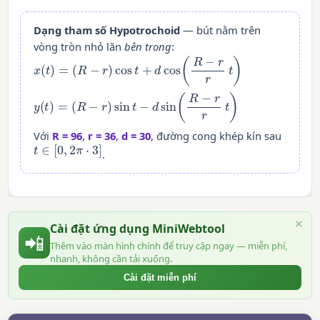
Dạng tham số Hypotrochoid
— bút nằm trên
vòng tròn nhỏ lăn
bên trong
:
x
(
t
)
=
(
R
−
r
)
cos
t
+
d
cos
(
R
−
r
r
t
)
y
(
t
)
=
(
R
−
r
)
sin
t
−
d
sin
(
R
−
r
r
t
)
Với
R = 96
,
r = 36
,
d = 30
, đường cong khép kín sau
t
∈
[
0
,
2
π
⋅
3
]
.
×
Cài đặt ứng dụng MiniWebtool
📲
Thêm vào màn hình chính để truy cập ngay — miễn phí,
nhanh, không cần tải xuống.
Cài đặt miễn phí