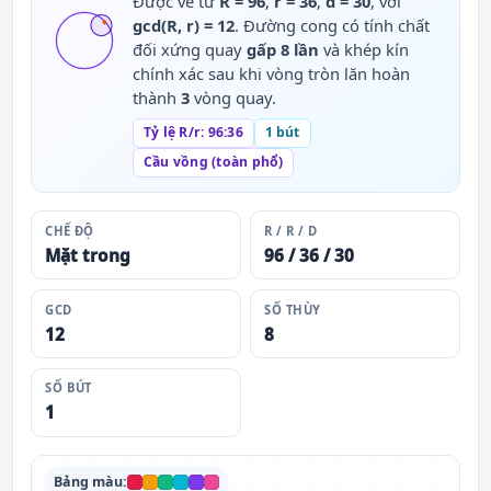
Được vẽ từ
R = 96
,
r = 36
,
d = 30
, với
gcd(R, r) = 12
. Đường cong có tính chất
đối xứng quay
gấp 8 lần
và khép kín
chính xác sau khi vòng tròn lăn hoàn
thành
3
vòng quay.
Tỷ lệ R/r: 96:36
1 bút
Cầu vồng (toàn phổ)
CHẾ ĐỘ
R / R / D
Mặt trong
96 / 36 / 30
GCD
SỐ THÙY
12
8
SỐ BÚT
1
Bảng màu: