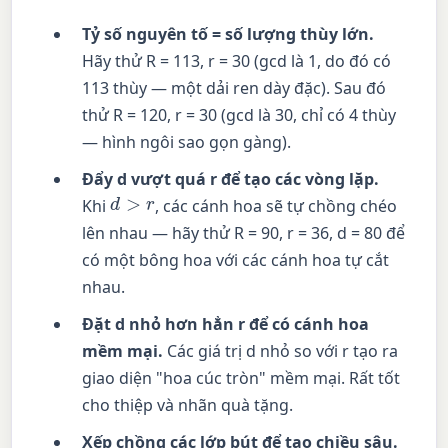
Tỷ số nguyên tố = số lượng thùy lớn.
Hãy thử R = 113, r = 30 (gcd là 1, do đó có
113 thùy — một dải ren dày đặc). Sau đó
thử R = 120, r = 30 (gcd là 30, chỉ có 4 thùy
— hình ngôi sao gọn gàng).
Đẩy d vượt quá r để tạo các vòng lặp.
d
>
r
Khi
, các cánh hoa sẽ tự chồng chéo
lên nhau — hãy thử R = 90, r = 36, d = 80 để
có một bông hoa với các cánh hoa tự cắt
nhau.
Đặt d nhỏ hơn hẳn r để có cánh hoa
mềm mại.
Các giá trị d nhỏ so với r tạo ra
giao diện "hoa cúc tròn" mềm mại. Rất tốt
cho thiệp và nhãn quà tặng.
Xếp chồng các lớp bút để tạo chiều sâu.