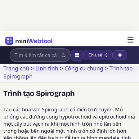
☰
mini
Webtool
Chia sẻ
Trang chủ
>
Linh tinh
>
Công cụ chung
>
Trình tạo
Spirograph
Trình tạo Spirograph
Tạo các hoa văn Spirograph cổ điển trực tuyến. Mô
phỏng các đường cong hypotrochoid và epitrochoid mà
một cây bút vạch ra khi một hình tròn nhỏ lăn bên
trong hoặc bên ngoài một hình tròn cố định lớn hơn.
Xếp chồng lên đến ba bút để tạo ra hình mandala, tinh