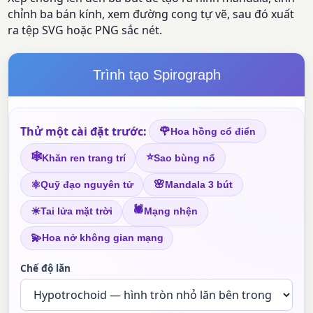
chỉnh ba bán kính, xem đường cong tự vẽ, sau đó xuất
ra tệp SVG hoặc PNG sắc nét.
Trình tạo Spirograph
Thử một cài đặt trước:
🌹
Hoa hồng cổ điển
🕸
⭐
Khăn ren trang trí
Sao bùng nổ
🌸
⚛
Quỹ đạo nguyên tử
Mandala 3 bút
🕷
☀
Tai lửa mặt trời
Mạng nhện
💫
Hoa nở không gian mạng
Chế độ lăn