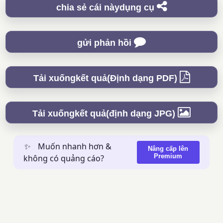
chia sẻ cái nàydụng cụ
gửi phản hồi
Tải xuốngkết quả(Định dạng PDF)
Tải xuốngkết quả(định dạng JPG)
✨
Muốn nhanh hơn &
Nâng cấp lên
Premium
không có quảng cáo?