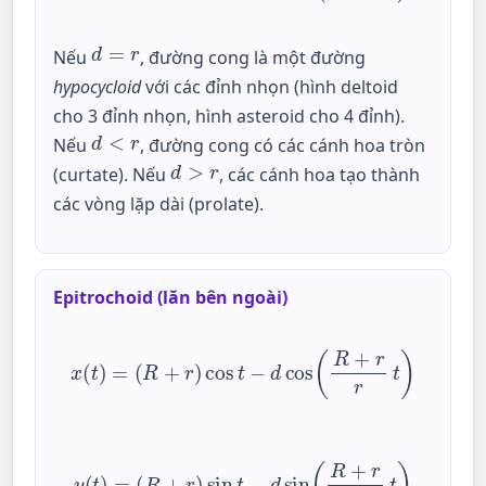
d
=
r
Nếu
, đường cong là một đường
hypocycloid
với các đỉnh nhọn (hình deltoid
cho 3 đỉnh nhọn, hình asteroid cho 4 đỉnh).
d
<
r
Nếu
, đường cong có các cánh hoa tròn
d
>
r
(curtate). Nếu
, các cánh hoa tạo thành
các vòng lặp dài (prolate).
Epitrochoid (lăn bên ngoài)
x
(
t
)
=
(
R
+
r
)
cos
t
−
d
cos
(
R
+
r
r
t
)
y
(
t
)
=
(
R
+
r
)
sin
t
−
d
sin
(
R
+
r
r
t
)