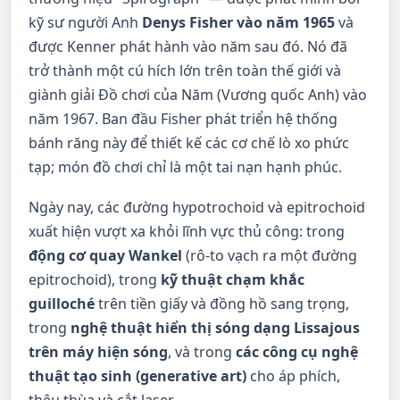
kỹ sư người Anh
Denys Fisher vào năm 1965
và
được Kenner phát hành vào năm sau đó. Nó đã
trở thành một cú hích lớn trên toàn thế giới và
giành giải Đồ chơi của Năm (Vương quốc Anh) vào
năm 1967. Ban đầu Fisher phát triển hệ thống
bánh răng này để thiết kế các cơ chế lò xo phức
tạp; món đồ chơi chỉ là một tai nạn hạnh phúc.
Ngày nay, các đường hypotrochoid và epitrochoid
xuất hiện vượt xa khỏi lĩnh vực thủ công: trong
động cơ quay Wankel
(rô-to vạch ra một đường
epitrochoid), trong
kỹ thuật chạm khắc
guilloché
trên tiền giấy và đồng hồ sang trọng,
trong
nghệ thuật hiển thị sóng dạng Lissajous
trên máy hiện sóng
, và trong
các công cụ nghệ
thuật tạo sinh (generative art)
cho áp phích,
thêu thùa và cắt laser.