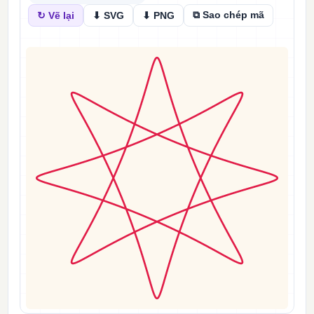
⧉ Sao chép mã
↻ Vẽ lại
⬇ SVG
⬇ PNG