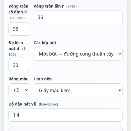
Vòng tròn
Vòng tròn lăn r
(5–90)
cố định R
(30–200)
Độ lệch
Các lớp bút
bút d
(1–
100)
Bảng màu
Hình nền
Độ dày nét vẽ
(0.4–4.0 px)