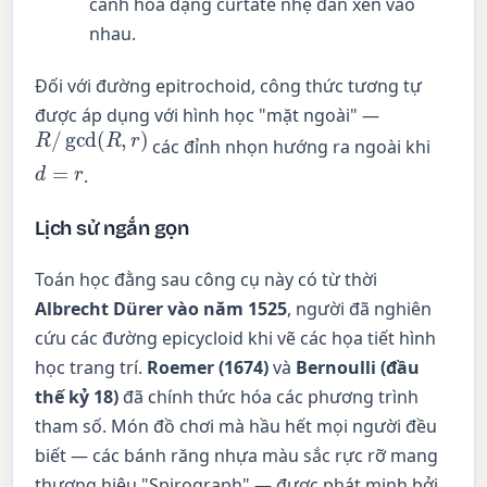
cánh hoa dạng curtate nhẹ đan xen vào
nhau.
Đối với đường epitrochoid, công thức tương tự
được áp dụng với hình học "mặt ngoài" —
R
/
gcd
(
R
,
r
)
các đỉnh nhọn hướng ra ngoài khi
d
=
r
.
Lịch sử ngắn gọn
Toán học đằng sau công cụ này có từ thời
Albrecht Dürer vào năm 1525
, người đã nghiên
cứu các đường epicycloid khi vẽ các họa tiết hình
học trang trí.
Roemer (1674)
và
Bernoulli (đầu
thế kỷ 18)
đã chính thức hóa các phương trình
tham số. Món đồ chơi mà hầu hết mọi người đều
biết — các bánh răng nhựa màu sắc rực rỡ mang
thương hiệu "Spirograph" — được phát minh bởi