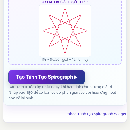
XEM TRƯỚC TRỰC TIẾP
R/r = 96/36
·
gcd = 12
·
8 thùy
Tạo Trình Tạo Spirograph ▶
Bản xem trước cập nhật ngay khi bạn tinh chỉnh từng giá trị.
Nhấp vào
Tạo
để có bản vẽ độ phân giải cao với hiệu ứng hoạt
họa vẽ lại hình.
Embed Trình tạo Spirograph Widget