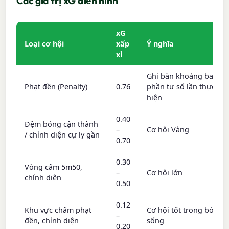
Các giá trị xG điển hình
xG
Loại cơ hội
xấp
Ý nghĩa
xỉ
Ghi bàn khoảng ba
Phạt đền (Penalty)
0.76
phần tư số lần thực
hiện
0.40
Đệm bóng cận thành
–
Cơ hội Vàng
/ chính diện cự ly gần
0.70
0.30
Vòng cấm 5m50,
–
Cơ hội lớn
chính diện
0.50
0.12
Khu vực chấm phạt
Cơ hội tốt trong bóng
–
đền, chính diện
sống
0.20