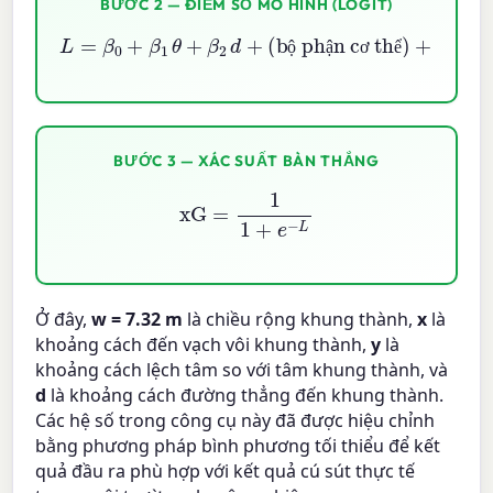
BƯỚC 2 — ĐIỂM SỐ MÔ HÌNH (LOGIT)
L
=
β
0
+
β
1
θ
+
(tình huống)
β
2
d
+
(bộ phận cơ thể)
+
ộ
ậ
ơ
ể
ì
BƯỚC 3 — XÁC SUẤT BÀN THẮNG
xG
=
1
1
+
e
−
L
Ở đây,
w = 7.32 m
là chiều rộng khung thành,
x
là
khoảng cách đến vạch vôi khung thành,
y
là
khoảng cách lệch tâm so với tâm khung thành, và
d
là khoảng cách đường thẳng đến khung thành.
Các hệ số trong công cụ này đã được hiệu chỉnh
bằng phương pháp bình phương tối thiểu để kết
quả đầu ra phù hợp với kết quả cú sút thực tế