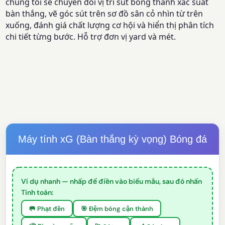
chúng tôi sẽ chuyển đổi vị trí sút bóng thành xác suất
bàn thắng, vẽ góc sút trên sơ đồ sân cỏ nhìn từ trên
xuống, đánh giá chất lượng cơ hội và hiển thị phân tích
chi tiết từng bước. Hỗ trợ đơn vị yard và mét.
Máy tính xG (Bàn thắng kỳ vọng) Bóng đá
Ví dụ nhanh — nhấp để điền vào biểu mẫu, sau đó nhấn
Tính toán:
🥅 Phạt đền
🎯 Đệm bóng cận thành