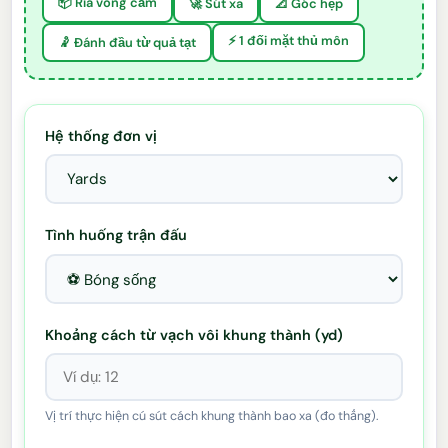
📦 Rìa vòng cấm
🚀 Sút xa
📐 Góc hẹp
⚡ 1 đối mặt thủ môn
🤾 Đánh đầu từ quả tạt
Hệ thống đơn vị
Tình huống trận đấu
Khoảng cách từ vạch vôi khung thành (yd)
Vị trí thực hiện cú sút cách khung thành bao xa (đo thẳng).