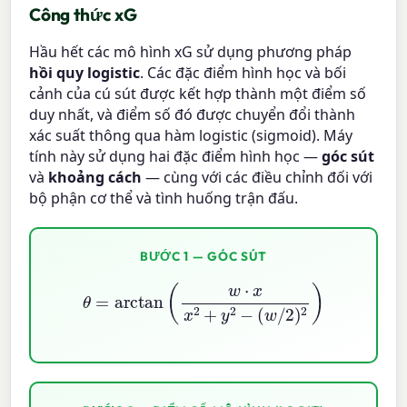
Công thức xG
Hầu hết các mô hình xG sử dụng phương pháp
hồi quy logistic
. Các đặc điểm hình học và bối
cảnh của cú sút được kết hợp thành một điểm số
duy nhất, và điểm số đó được chuyển đổi thành
xác suất thông qua hàm logistic (sigmoid). Máy
tính này sử dụng hai đặc điểm hình học —
góc sút
và
khoảng cách
— cùng với các điều chỉnh đối với
bộ phận cơ thể và tình huống trận đấu.
BƯỚC 1 — GÓC SÚT
θ
=
arctan
(
w
⋅
x
x
2
+
y
2
−
(
w
/
2
)
2
)