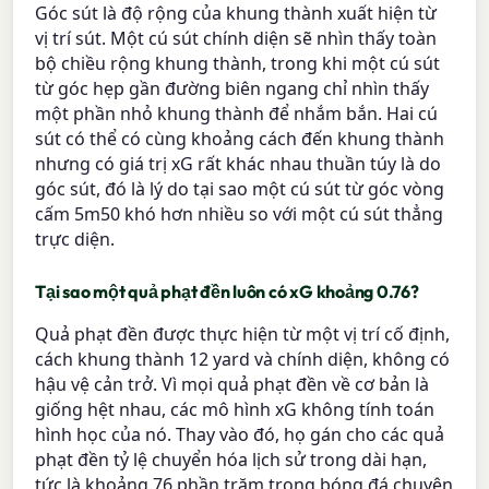
Góc sút là độ rộng của khung thành xuất hiện từ
vị trí sút. Một cú sút chính diện sẽ nhìn thấy toàn
bộ chiều rộng khung thành, trong khi một cú sút
từ góc hẹp gần đường biên ngang chỉ nhìn thấy
một phần nhỏ khung thành để nhắm bắn. Hai cú
sút có thể có cùng khoảng cách đến khung thành
nhưng có giá trị xG rất khác nhau thuần túy là do
góc sút, đó là lý do tại sao một cú sút từ góc vòng
cấm 5m50 khó hơn nhiều so với một cú sút thẳng
trực diện.
Tại sao một quả phạt đền luôn có xG khoảng 0.76?
Quả phạt đền được thực hiện từ một vị trí cố định,
cách khung thành 12 yard và chính diện, không có
hậu vệ cản trở. Vì mọi quả phạt đền về cơ bản là
giống hệt nhau, các mô hình xG không tính toán
hình học của nó. Thay vào đó, họ gán cho các quả
phạt đền tỷ lệ chuyển hóa lịch sử trong dài hạn,
tức là khoảng 76 phần trăm trong bóng đá chuyên