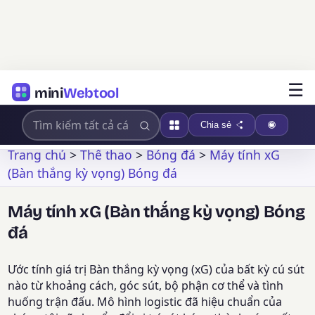
☰
mini
Webtool
Chia sẻ
Trang chủ
>
Thể thao
>
Bóng đá
>
Máy tính xG
(Bàn thắng kỳ vọng) Bóng đá
Máy tính xG (Bàn thắng kỳ vọng) Bóng
đá
Ước tính giá trị Bàn thắng kỳ vọng (xG) của bất kỳ cú sút
nào từ khoảng cách, góc sút, bộ phận cơ thể và tình
huống trận đấu. Mô hình logistic đã hiệu chuẩn của