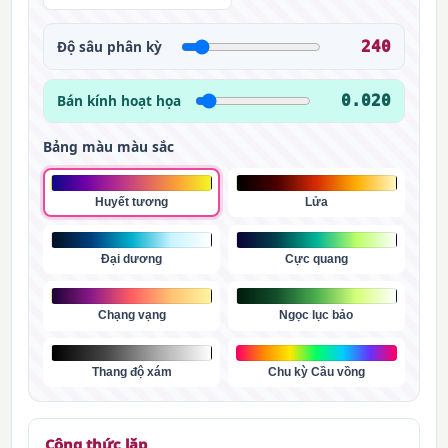
Độ sâu phân kỳ
240
Bán kính hoạt họa
0.020
Bảng màu màu sắc
Huyết tương
Lửa
Đại dương
Cực quang
Chạng vạng
Ngọc lục bảo
Thang độ xám
Chu kỳ Cầu vồng
Công thức lặp