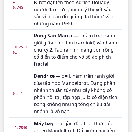
Được đặt tên theo Adrien Douady,
+
0.745i
người đã chứng minh lý thuyết sâu
sắc về \"bản đồ giống đa thức\" vào
những năm 1980.
Rồng San Marco
— c nằm trên ranh
giới giữa hình tim (cardioid) và nhánh
−0.75 +
chu kỳ 2. Tạo ra hình dáng con rồng
0i
cổ điển tô điểm cho vô số áp phích
fractal.
Dendrite
— c = i, nằm trên ranh giới
của tập hợp Mandelbrot. Dạng phân
nhánh thuần túy như cây không có
0 + 1i
phần nội tại; tập hợp Julia có diện tích
bằng không nhưng tổng chiều dài
nhánh là vô hạn.
Máy bay
— c gần đầu trục thực của
−1.7549
anten Mandelbrot. Đối xứng hai bên