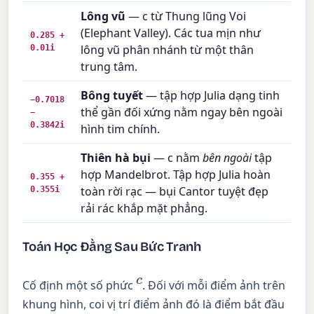
Lông vũ
— c từ Thung lũng Voi
(Elephant Valley). Các tua mịn như
0.285 +
0.01i
lông vũ phân nhánh từ một thân
trung tâm.
Bông tuyết
— tập hợp Julia dạng tinh
−0.7018
thể gần đối xứng nằm ngay bên ngoài
−
0.3842i
hình tim chính.
Thiên hà bụi
— c nằm
bên ngoài
tập
hợp Mandelbrot. Tập hợp Julia hoàn
0.355 +
0.355i
toàn rời rạc — bụi Cantor tuyệt đẹp
rải rác khắp mặt phẳng.
Toán Học Đằng Sau Bức Tranh
c
Cố định một số phức
. Đối với mỗi điểm ảnh trên
khung hình, coi vị trí điểm ảnh đó là điểm bắt đầu