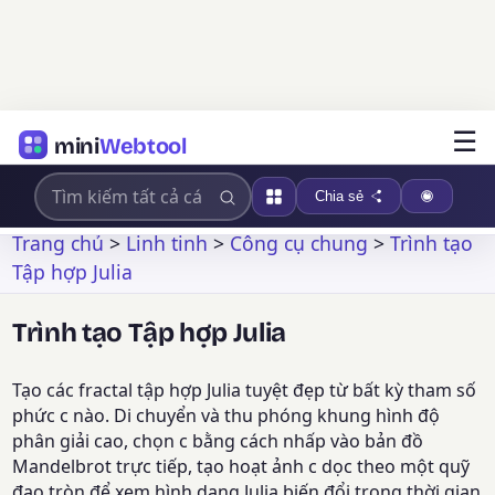
☰
mini
Webtool
Chia sẻ
Trang chủ
>
Linh tinh
>
Công cụ chung
>
Trình tạo
Tập hợp Julia
Trình tạo Tập hợp Julia
Tạo các fractal tập hợp Julia tuyệt đẹp từ bất kỳ tham số
phức c nào. Di chuyển và thu phóng khung hình độ
phân giải cao, chọn c bằng cách nhấp vào bản đồ
Mandelbrot trực tiếp, tạo hoạt ảnh c dọc theo một quỹ
đạo tròn để xem hình dạng Julia biến đổi trong thời gian