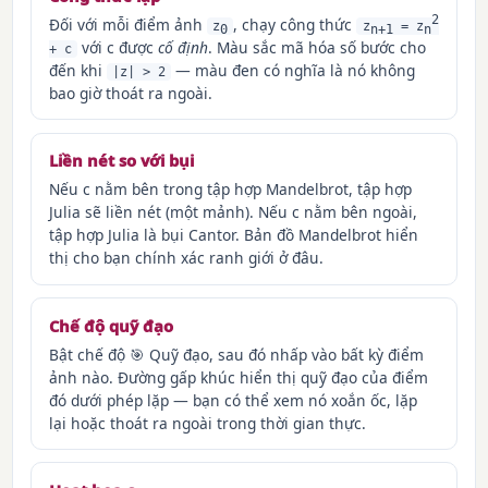
2
Đối với mỗi điểm ảnh
, chạy công thức
z
z
= z
0
n+1
n
với c được
cố định
. Màu sắc mã hóa số bước cho
+ c
đến khi
— màu đen có nghĩa là nó không
|z| > 2
bao giờ thoát ra ngoài.
Liền nét so với bụi
Nếu c nằm bên trong tập hợp Mandelbrot, tập hợp
Julia sẽ liền nét (một mảnh). Nếu c nằm bên ngoài,
tập hợp Julia là bụi Cantor. Bản đồ Mandelbrot hiển
thị cho bạn chính xác ranh giới ở đâu.
Chế độ quỹ đạo
Bật chế độ 🎯 Quỹ đạo, sau đó nhấp vào bất kỳ điểm
ảnh nào. Đường gấp khúc hiển thị quỹ đạo của điểm
đó dưới phép lặp — bạn có thể xem nó xoắn ốc, lặp
lại hoặc thoát ra ngoài trong thời gian thực.