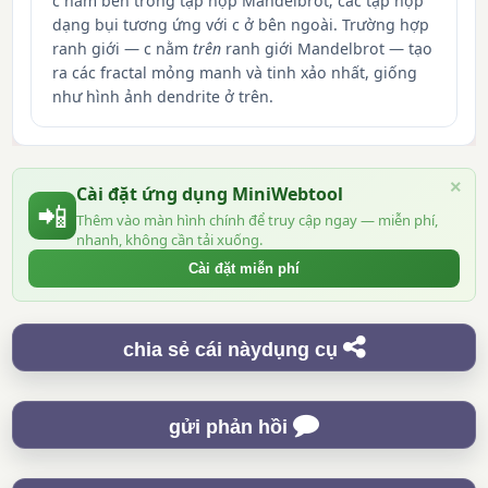
c nằm bên trong tập hợp Mandelbrot; các tập hợp
dạng bụi tương ứng với c ở bên ngoài. Trường hợp
ranh giới — c nằm
trên
ranh giới Mandelbrot — tạo
ra các fractal mỏng manh và tinh xảo nhất, giống
như hình ảnh dendrite ở trên.
×
Cài đặt ứng dụng MiniWebtool
📲
Thêm vào màn hình chính để truy cập ngay — miễn phí,
nhanh, không cần tải xuống.
Cài đặt miễn phí
chia sẻ cái nàydụng cụ
gửi phản hồi