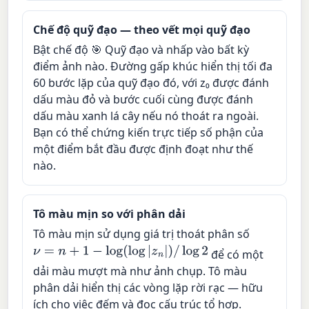
Chế độ quỹ đạo — theo vết mọi quỹ đạo
Bật chế độ 🎯 Quỹ đạo và nhấp vào bất kỳ
điểm ảnh nào. Đường gấp khúc hiển thị tối đa
60 bước lặp của quỹ đạo đó, với z₀ được đánh
dấu màu đỏ và bước cuối cùng được đánh
dấu màu xanh lá cây nếu nó thoát ra ngoài.
Bạn có thể chứng kiến trực tiếp số phận của
một điểm bắt đầu được định đoạt như thế
nào.
Tô màu mịn so với phân dải
Tô màu mịn sử dụng giá trị thoát phân số
ν
=
n
+
1
−
log
(
log
|
z
n
|
)
/
log
2
để có một
dải màu mượt mà như ảnh chụp. Tô màu
phân dải hiển thị các vòng lặp rời rạc — hữu
ích cho việc đếm và đọc cấu trúc tổ hợp.