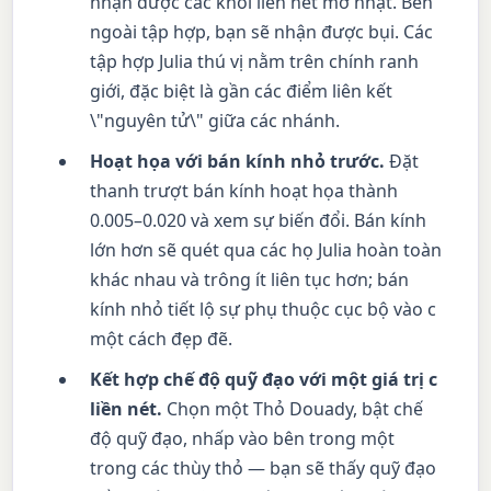
nhận được các khối liền nét mờ nhạt. Bên
ngoài tập hợp, bạn sẽ nhận được bụi. Các
tập hợp Julia thú vị nằm trên chính ranh
giới, đặc biệt là gần các điểm liên kết
\"nguyên tử\" giữa các nhánh.
Hoạt họa với bán kính nhỏ trước.
Đặt
thanh trượt bán kính hoạt họa thành
0.005–0.020 và xem sự biến đổi. Bán kính
lớn hơn sẽ quét qua các họ Julia hoàn toàn
khác nhau và trông ít liên tục hơn; bán
kính nhỏ tiết lộ sự phụ thuộc cục bộ vào c
một cách đẹp đẽ.
Kết hợp chế độ quỹ đạo với một giá trị c
liền nét.
Chọn một Thỏ Douady, bật chế
độ quỹ đạo, nhấp vào bên trong một
trong các thùy thỏ — bạn sẽ thấy quỹ đạo