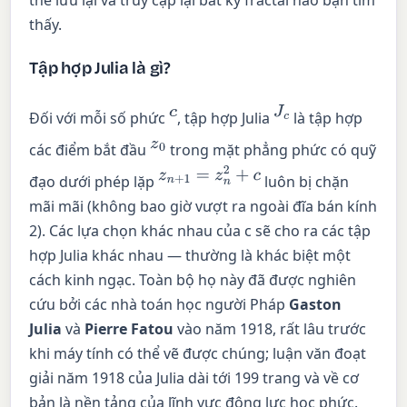
thể lưu lại và truy cập lại bất kỳ fractal nào bạn tìm
thấy.
Tập hợp Julia là gì?
c
J
c
Đối với mỗi số phức
, tập hợp Julia
là tập hợp
z
0
các điểm bắt đầu
trong mặt phẳng phức có quỹ
z
n
+
1
=
z
n
2
+
c
đạo dưới phép lặp
luôn bị chặn
mãi mãi (không bao giờ vượt ra ngoài đĩa bán kính
2). Các lựa chọn khác nhau của c sẽ cho ra các tập
hợp Julia khác nhau — thường là khác biệt một
cách kinh ngạc. Toàn bộ họ này đã được nghiên
cứu bởi các nhà toán học người Pháp
Gaston
Julia
và
Pierre Fatou
vào năm 1918, rất lâu trước
khi máy tính có thể vẽ được chúng; luận văn đoạt
giải năm 1918 của Julia dài tới 199 trang và về cơ
bản là nền tảng của lĩnh vực động lực học phức.