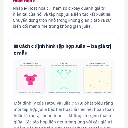
Hoạt họa c
Nhấp ▶ Hoạt họa c. Tham số c xoay quanh giá trị
hiện tại của nó, và tập hợp Julia liên tục kết xuất lại.
Chuyển động tròn nhỏ trong không gian c tạo ra sự
biến đổi mạnh mẽ trong không gian Julia.
▦ Cách c định hình tập hợp Julia — ba giá trị
c mẫu
c = −0.122 + 0.745i
c = 0 + 1i
c = 0.355 + 0.355i
bên trong Mandelbrot → liền nét
trên ranh giới → dendrite (không nội tại)
bên ngoài Mandelbrot → bụi Cantor
Thỏ Douady — ba thùy (chu kỳ 3)
Dendrite — nhánh thuần túy, diện tích bằng 0
Bụi rời rạc — sự phân đôi Fatou–Julia
Một định lý của Fatou và Julia (1919) phát biểu rằng
mọi tập hợp Julia bậc hai hoặc là liền nét hoàn toàn
hoặc là rời rạc hoàn toàn — không có trạng thái ở
giữa. Các tập hợp liền nét tương ứng với các giá trị