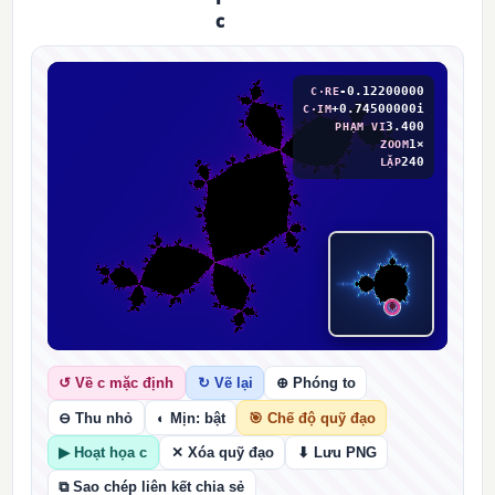
c
-0.12200000
C·RE
+0.74500000i
C·IM
3.400
PHẠM VI
1×
ZOOM
240
LẶP
⊕ CHỌN C TRÊN MANDELBROT
↺ Về c mặc định
↻ Vẽ lại
⊕ Phóng to
⊖ Thu nhỏ
◐ Mịn: bật
🎯 Chế độ quỹ đạo
▶ Hoạt họa c
✕ Xóa quỹ đạo
⬇ Lưu PNG
⧉ Sao chép liên kết chia sẻ