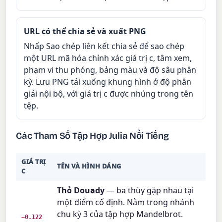
URL có thể chia sẻ và xuất PNG
Nhấp Sao chép liên kết chia sẻ để sao chép
một URL mã hóa chính xác giá trị c, tâm xem,
phạm vi thu phóng, bảng màu và độ sâu phân
kỳ. Lưu PNG tải xuống khung hình ở độ phân
giải nội bộ, với giá trị c được nhúng trong tên
tệp.
Các Tham Số Tập Hợp Julia Nổi Tiếng
GIÁ TRỊ
TÊN VÀ HÌNH DÁNG
C
Thỏ Douady
— ba thùy gặp nhau tại
một điểm cố định. Nằm trong nhánh
chu kỳ 3 của tập hợp Mandelbrot.
−0.122