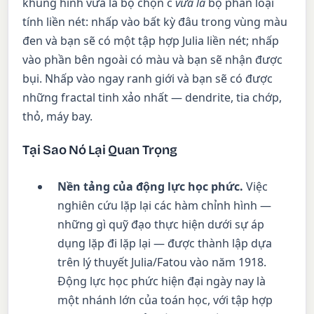
khung hình vừa là bộ chọn c
vừa là
bộ phân loại
tính liền nét: nhấp vào bất kỳ đâu trong vùng màu
đen và bạn sẽ có một tập hợp Julia liền nét; nhấp
vào phần bên ngoài có màu và bạn sẽ nhận được
bụi. Nhấp vào ngay ranh giới và bạn sẽ có được
những fractal tinh xảo nhất — dendrite, tia chớp,
thỏ, máy bay.
Tại Sao Nó Lại Quan Trọng
Nền tảng của động lực học phức.
Việc
nghiên cứu lặp lại các hàm chỉnh hình —
những gì quỹ đạo thực hiện dưới sự áp
dụng lặp đi lặp lại — được thành lập dựa
trên lý thuyết Julia/Fatou vào năm 1918.
Động lực học phức hiện đại ngày nay là
một nhánh lớn của toán học, với tập hợp