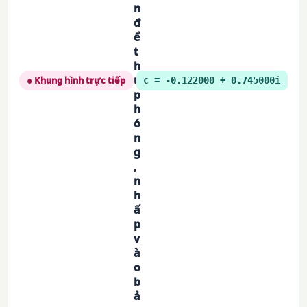
n
đ
ể
t
h
u
● Khung hình trực tiếp
c = -0.122000 + 0.745000i
p
h
ó
n
g
,
n
h
ấ
p
v
à
o
b
ả