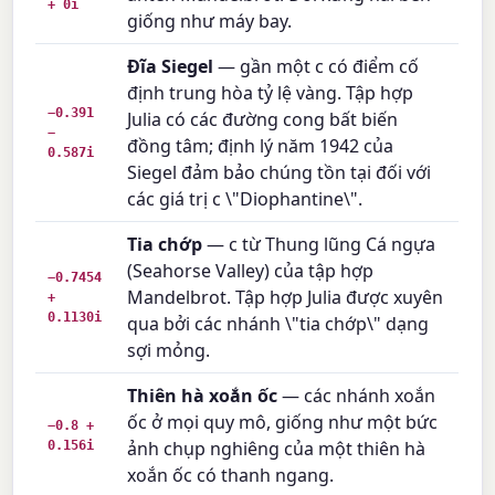
+ 0i
giống như máy bay.
Đĩa Siegel
— gần một c có điểm cố
định trung hòa tỷ lệ vàng. Tập hợp
−0.391
Julia có các đường cong bất biến
−
đồng tâm; định lý năm 1942 của
0.587i
Siegel đảm bảo chúng tồn tại đối với
các giá trị c \"Diophantine\".
Tia chớp
— c từ Thung lũng Cá ngựa
(Seahorse Valley) của tập hợp
−0.7454
Mandelbrot. Tập hợp Julia được xuyên
+
0.1130i
qua bởi các nhánh \"tia chớp\" dạng
sợi mỏng.
Thiên hà xoắn ốc
— các nhánh xoắn
ốc ở mọi quy mô, giống như một bức
−0.8 +
0.156i
ảnh chụp nghiêng của một thiên hà
xoắn ốc có thanh ngang.