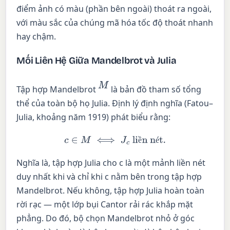
điểm ảnh có màu (phần bên ngoài) thoát ra ngoài,
với màu sắc của chúng mã hóa tốc độ thoát nhanh
hay chậm.
Mối Liên Hệ Giữa Mandelbrot và Julia
M
Tập hợp Mandelbrot
là bản đồ tham số tổng
thể của toàn bộ họ Julia. Định lý định nghĩa (Fatou–
Julia, khoảng năm 1919) phát biểu rằng:
c
∈
M
⟺
J
c
liền nét.
ề
é
Nghĩa là, tập hợp Julia cho c là một mảnh liền nét
duy nhất khi và chỉ khi c nằm bên trong tập hợp
Mandelbrot. Nếu không, tập hợp Julia hoàn toàn
rời rạc — một lớp bụi Cantor rải rác khắp mặt
phẳng. Do đó, bộ chọn Mandelbrot nhỏ ở góc