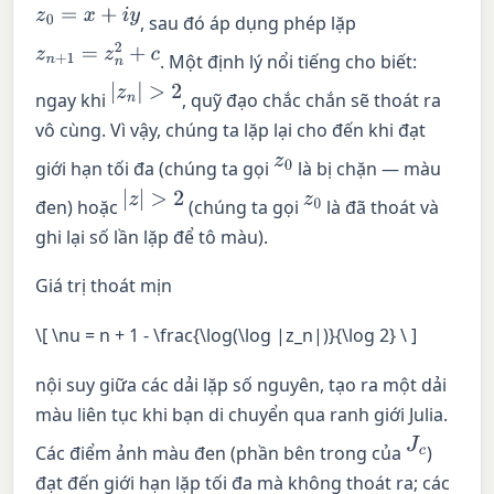
z
0
=
x
+
i
y
, sau đó áp dụng phép lặp
z
n
+
1
=
z
n
2
+
c
. Một định lý nổi tiếng cho biết:
|
z
n
|
>
2
ngay khi
, quỹ đạo chắc chắn sẽ thoát ra
vô cùng. Vì vậy, chúng ta lặp lại cho đến khi đạt
z
0
giới hạn tối đa (chúng ta gọi
là bị chặn — màu
|
z
|
>
2
z
0
đen) hoặc
(chúng ta gọi
là đã thoát và
ghi lại số lần lặp để tô màu).
Giá trị thoát mịn
\[ \nu = n + 1 - \frac{\log(\log |z_n|)}{\log 2} \ ]
nội suy giữa các dải lặp số nguyên, tạo ra một dải
màu liên tục khi bạn di chuyển qua ranh giới Julia.
J
c
Các điểm ảnh màu đen (phần bên trong của
)
đạt đến giới hạn lặp tối đa mà không thoát ra; các