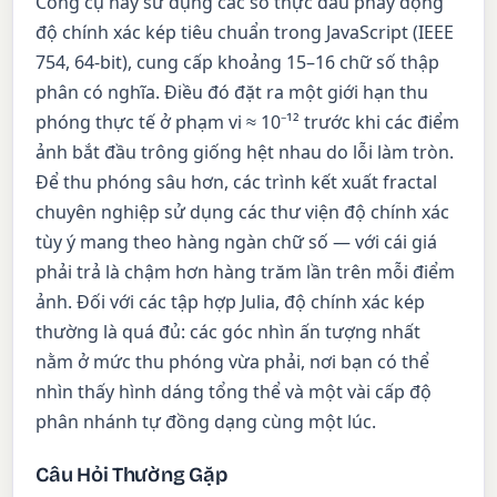
Công cụ này sử dụng các số thực dấu phẩy động
độ chính xác kép tiêu chuẩn trong JavaScript (IEEE
754, 64-bit), cung cấp khoảng 15–16 chữ số thập
phân có nghĩa. Điều đó đặt ra một giới hạn thu
phóng thực tế ở phạm vi ≈ 10⁻¹² trước khi các điểm
ảnh bắt đầu trông giống hệt nhau do lỗi làm tròn.
Để thu phóng sâu hơn, các trình kết xuất fractal
chuyên nghiệp sử dụng các thư viện độ chính xác
tùy ý mang theo hàng ngàn chữ số — với cái giá
phải trả là chậm hơn hàng trăm lần trên mỗi điểm
ảnh. Đối với các tập hợp Julia, độ chính xác kép
thường là quá đủ: các góc nhìn ấn tượng nhất
nằm ở mức thu phóng vừa phải, nơi bạn có thể
nhìn thấy hình dáng tổng thể và một vài cấp độ
phân nhánh tự đồng dạng cùng một lúc.
Câu Hỏi Thường Gặp