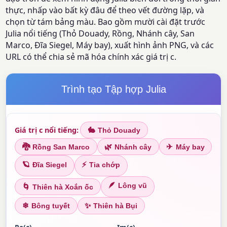
thực, nhấp vào bất kỳ đâu để theo vết đường lặp, và
chọn từ tám bảng màu. Bao gồm mười cài đặt trước
Julia nổi tiếng (Thỏ Douady, Rồng, Nhánh cây, San
Marco, Đĩa Siegel, Máy bay), xuất hình ảnh PNG, và các
URL có thể chia sẻ mã hóa chính xác giá trị c.
Trình tạo Tập hợp Julia
Giá trị c nổi tiếng:
🐇
Thỏ Douady
✈
🐉
🌿
Máy bay
Rồng San Marco
Nhánh cây
🪐
⚡
Đĩa Siegel
Tia chớp
🪶
Lông vũ
🌀
Thiên hà Xoắn ốc
❄
✨
Bông tuyết
Thiên hà Bụi