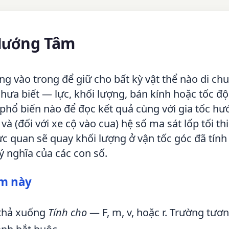
 Hướng Tâm
ng vào trong để giữ cho bất kỳ vật thể nào di ch
hưa biết — lực, khối lượng, bán kính hoặc tốc độ
ị phổ biến nào để đọc kết quả cùng với gia tốc h
và (đối với xe cộ vào cua) hệ số ma sát lốp tối th
ực quan sẽ quay khối lượng ở vận tốc góc đã tính
ý nghĩa của các con số.
âm này
 thả xuống
Tính cho
— F, m, v, hoặc r. Trường tươ