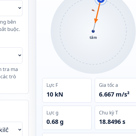
m
F
ứng bên
bắt buộc.
tâm
m tra ma
 các trò
Lực F
Gia tốc a
10 kN
6.667 m/s²
Lực g
Chu kỳ T
0.68 g
18.8496 s