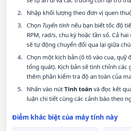
sẽ tự ẩn đi và các trường còn lại trở t
Nhập khối lượng theo đơn vị quen thuộc 
Chọn
Tuyến tính
nếu bạn biết tốc độ t
RPM, rad/s, chu kỳ hoặc tần số. Cả h
sẽ tự động chuyển đổi qua lại giữa chú
Chọn một kịch bản (ô tô vào cua, quỹ đ
tổng quát). Kịch bản sẽ tinh chỉnh các 
thêm phần kiểm tra độ an toàn của ma 
Nhấn vào nút
Tính toán
và đọc kết quả
luận chi tiết cùng các cảnh báo theo n
Điểm khác biệt của máy tính này