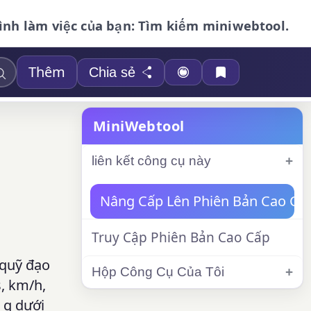
ình làm việc của bạn: Tìm kiếm miniwebtool.
Thêm
Chia sẻ
MiniWebtool
liên kết công cụ này
Nâng Cấp Lên Phiên Bản Cao Cấ
Truy Cập Phiên Bản Cao Cấp
 quỹ đạo
Hộp Công Cụ Của Tôi
s, km/h,
 g dưới