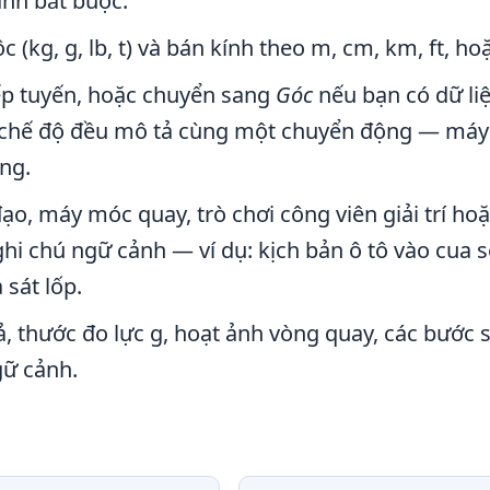
hành bắt buộc.
(kg, g, lb, t) và bán kính theo m, cm, km, ft, hoặ
iếp tuyến, hoặc chuyển sang
Góc
nếu bạn có dữ li
ai chế độ đều mô tả cùng một chuyển động — máy
ng.
ạo, máy móc quay, trò chơi công viên giải trí ho
ghi chú ngữ cảnh — ví dụ: kịch bản ô tô vào cua s
sát lốp.
, thước đo lực g, hoạt ảnh vòng quay, các bước 
gữ cảnh.