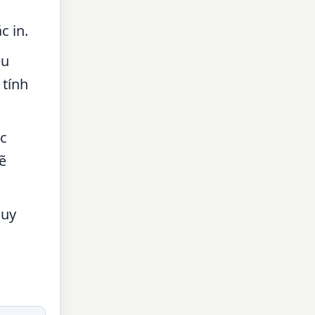
c in.
ệu
 tính
ặc
ẽ
suy