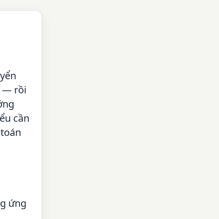
uyển
 — rồi
ướng
iểu cần
 toán
ng ứng