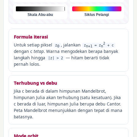
Skala Abu-abu
Siklus Pelangi
Formula iterasi
2
Untuk setiap piksel
, jalankan
z
z
= z
+ c
0
n+1
n
dengan c
tetap
. Warna mengodekan berapa banyak
langkah hingga
— hitam berarti tidak
|z| > 2
pernah lolos.
Terhubung vs debu
Jika c berada di dalam himpunan Mandelbrot,
himpunan Julia akan terhubung (satu kesatuan). Jika
c berada di luar, himpunan Julia berupa debu Cantor.
Peta Mandelbrot menunjukkan dengan tepat di mana
batasnya.
Mode orbit