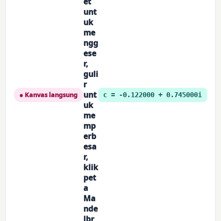
et
unt
uk
me
ngg
ese
r,
guli
r
unt
● Kanvas langsung
c = -0.122000 + 0.745000i
uk
me
mp
erb
esa
r,
klik
pet
a
Ma
nde
lbr