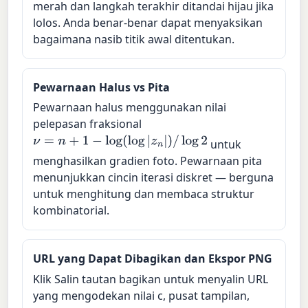
merah dan langkah terakhir ditandai hijau jika
lolos. Anda benar-benar dapat menyaksikan
bagaimana nasib titik awal ditentukan.
Pewarnaan Halus vs Pita
Pewarnaan halus menggunakan nilai
pelepasan fraksional
ν
=
n
+
1
−
log
(
log
|
z
n
|
)
/
log
2
untuk
menghasilkan gradien foto. Pewarnaan pita
menunjukkan cincin iterasi diskret — berguna
untuk menghitung dan membaca struktur
kombinatorial.
URL yang Dapat Dibagikan dan Ekspor PNG
Klik Salin tautan bagikan untuk menyalin URL
yang mengodekan nilai c, pusat tampilan,