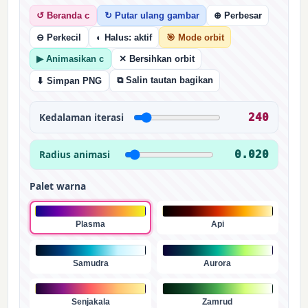
↺ Beranda c
↻ Putar ulang gambar
⊕ Perbesar
⊖ Perkecil
◐ Halus: aktif
🎯 Mode orbit
▶ Animasikan c
✕ Bersihkan orbit
⧉ Salin tautan bagikan
⬇ Simpan PNG
Kedalaman iterasi
240
Radius animasi
0.020
Palet warna
Plasma
Api
Samudra
Aurora
Senjakala
Zamrud