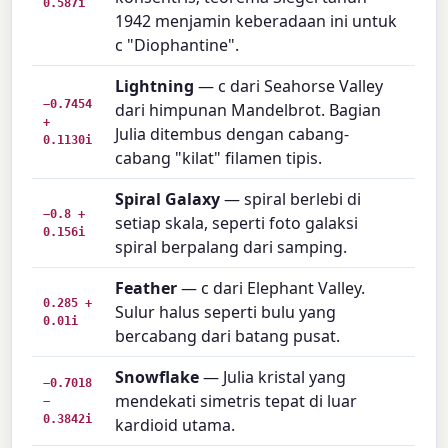
0.587i
1942 menjamin keberadaan ini untuk
c "Diophantine".
Lightning
— c dari Seahorse Valley
−0.7454
dari himpunan Mandelbrot. Bagian
+
Julia ditembus dengan cabang-
0.1130i
cabang "kilat" filamen tipis.
Spiral Galaxy
— spiral berlebi di
−0.8 +
setiap skala, seperti foto galaksi
0.156i
spiral berpalang dari samping.
Feather
— c dari Elephant Valley.
0.285 +
Sulur halus seperti bulu yang
0.01i
bercabang dari batang pusat.
Snowflake
— Julia kristal yang
−0.7018
mendekati simetris tepat di luar
−
0.3842i
kardioid utama.