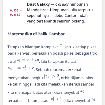
Dust Galaxy
— c
di luar
himpunan
Mandelbrot. Himpunan Julia terputus
0.355 +
0.355i
sepenuhnya — debu Cantor indah
yang tersebar di seluruh bidang.
Matematika di Balik Gambar
c
Tetapkan bilangan kompleks
. Untuk setiap piksel
pada kanvas, perlakukan posisi piksel sebagai titik
z
0
=
x
+
i
y
awal
, lalu terapkan iterasi
z
n
+
1
=
z
n
2
+
c
. Sebuah teorema terkenal
|
z
n
|
>
2
menyatakan: begitu
, orbit dijamin lolos
ke tak hingga. Jadi kita melakukan iterasi sampai
z
0
kita mencapai batas atas (kita menyebut
|
z
|
>
2
z
0
terbatas — hitam) atau
(kita menyebut