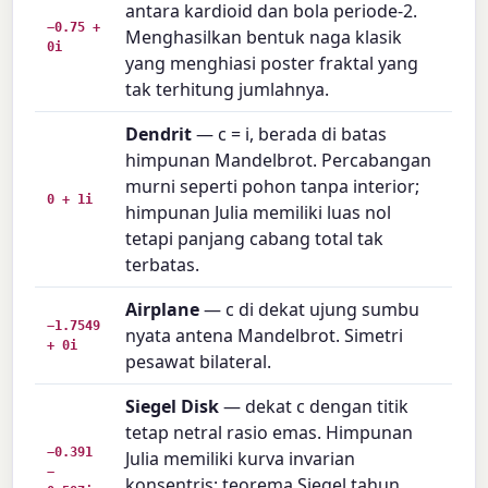
antara kardioid dan bola periode-2.
−0.75 +
Menghasilkan bentuk naga klasik
0i
yang menghiasi poster fraktal yang
tak terhitung jumlahnya.
Dendrit
— c = i, berada di batas
himpunan Mandelbrot. Percabangan
murni seperti pohon tanpa interior;
0 + 1i
himpunan Julia memiliki luas nol
tetapi panjang cabang total tak
terbatas.
Airplane
— c di dekat ujung sumbu
−1.7549
nyata antena Mandelbrot. Simetri
+ 0i
pesawat bilateral.
Siegel Disk
— dekat c dengan titik
tetap netral rasio emas. Himpunan
−0.391
Julia memiliki kurva invarian
−
konsentris; teorema Siegel tahun