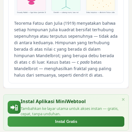
Douady Rabbit — tiga lobus (periode 3)
Dendrit — cabang murni, luas nol
Debu terputus — dikotomi Fatou–Julia
Teorema Fatou dan Julia (1919) menyatakan bahwa
setiap himpunan Julia kuadrat bersifat terhubung
sepenuhnya atau terputus sepenuhnya — tidak ada
di antara keduanya. Himpunan yang terhubung
berada di atas nilai c yang berada di dalam
himpunan Mandelbrot; yang berupa debu berada
di atas c di luar. Kasus batas — c
pada
batas
Mandelbrot — menghasilkan fraktal yang paling
halus dari semuanya, seperti dendrit di atas.
×
Instal Aplikasi MiniWebtool
📲
Tambahkan ke layar utama untuk akses instan — gratis,
cepat, tanpa unduhan.
Instal Gratis