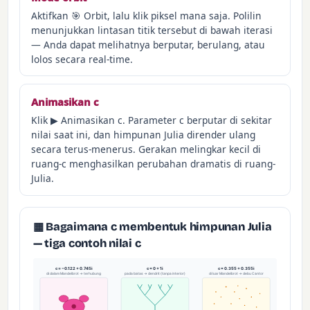
Aktifkan 🎯 Orbit, lalu klik piksel mana saja. Polilin
menunjukkan lintasan titik tersebut di bawah iterasi
— Anda dapat melihatnya berputar, berulang, atau
lolos secara real-time.
Animasikan c
Klik ▶ Animasikan c. Parameter c berputar di sekitar
nilai saat ini, dan himpunan Julia dirender ulang
secara terus-menerus. Gerakan melingkar kecil di
ruang-c menghasilkan perubahan dramatis di ruang-
Julia.
▦ Bagaimana c membentuk himpunan Julia
— tiga contoh nilai c
c = −0.122 + 0.745i
c = 0 + 1i
c = 0.355 + 0.355i
di dalam Mandelbrot → terhubung
pada batas → dendrit (tanpa interior)
di luar Mandelbrot → debu Cantor