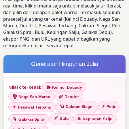
real-time, klik di mana saja untuk melacak jalur iterasi,
dan pilih dari delapan palet warna. Termasuk sepuluh
prasetel Julia yang terkenal (Kelinci Douady, Naga San
Marco, Dendrit, Pesawat Terbang, Cakram Siegel, Petir,
Galaksi Spiral, Bulu, Kepingan Salju, Galaksi Debu),
ekspor PNG, dan URL yang dapat dibagikan yang
mengodekan nilai c secara tepat.
Generator Himpunan Julia
Nilai c terkenal:
🐇
Kelinci Douady
🐉
🌿
Naga San Marco
Dendrit
🪐
⚡
✈
Cakram Siegel
Petir
Pesawat Terbang
🪶
Bulu
❄
🌀
Kepingan Salju
Galaksi Spiral