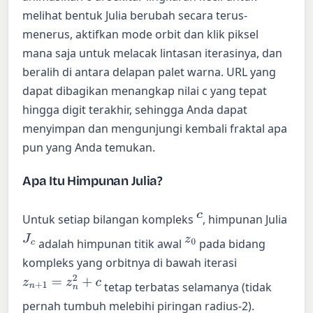
melihat bentuk Julia berubah secara terus-
menerus, aktifkan mode orbit dan klik piksel
mana saja untuk melacak lintasan iterasinya, dan
beralih di antara delapan palet warna. URL yang
dapat dibagikan menangkap nilai c yang tepat
hingga digit terakhir, sehingga Anda dapat
menyimpan dan mengunjungi kembali fraktal apa
pun yang Anda temukan.
Apa Itu Himpunan Julia?
c
Untuk setiap bilangan kompleks
, himpunan Julia
J
c
z
0
adalah himpunan titik awal
pada bidang
kompleks yang orbitnya di bawah iterasi
z
n
+
1
=
z
n
2
+
c
tetap terbatas selamanya (tidak
pernah tumbuh melebihi piringan radius-2).