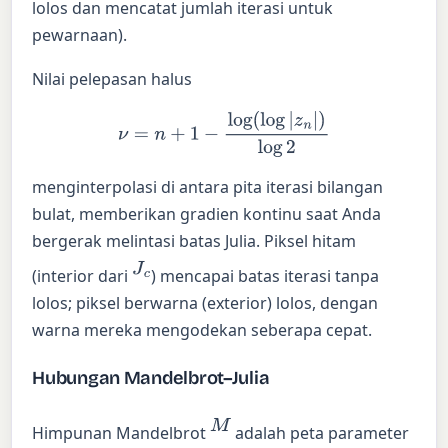
lolos dan mencatat jumlah iterasi untuk
pewarnaan).
Nilai pelepasan halus
ν
=
n
+
1
−
log
(
log
|
z
n
|
)
log
2
menginterpolasi di antara pita iterasi bilangan
bulat, memberikan gradien kontinu saat Anda
bergerak melintasi batas Julia. Piksel hitam
J
c
(interior dari
) mencapai batas iterasi tanpa
lolos; piksel berwarna (exterior) lolos, dengan
warna mereka mengodekan seberapa cepat.
Hubungan Mandelbrot–Julia
M
Himpunan Mandelbrot
adalah peta parameter