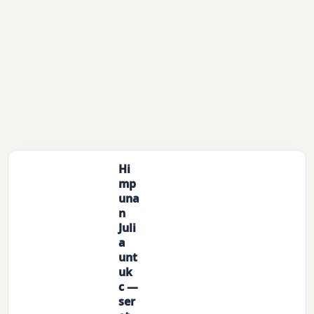
Hi
mp
una
n
Juli
a
unt
uk
c —
ser