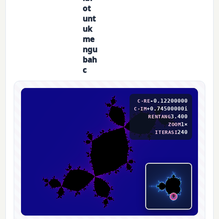
ot
unt
uk
me
ngu
bah
c
-0.12200000
C·RE
+0.74500000i
C·IM
3.400
RENTANG
1×
ZOOM
240
ITERASI
⊕ PILIH C DI MANDELBROT