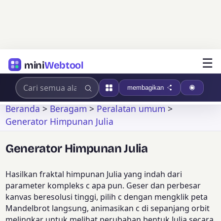
☰
mini
Webtool
membagikan
Beranda
>
Beragam
>
Peralatan umum
>
Generator Himpunan Julia
Generator Himpunan Julia
Hasilkan fraktal himpunan Julia yang indah dari
parameter kompleks c apa pun. Geser dan perbesar
kanvas beresolusi tinggi, pilih c dengan mengklik peta
Mandelbrot langsung, animasikan c di sepanjang orbit
melingkar untuk melihat perubahan bentuk Julia secara