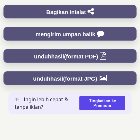
Bagikan inialat
mengirim umpan balik
unduhhasil(format PDF)
unduhhasil(format JPG)
✨
Ingin lebih cepat &
Tingkatkan ke
Premium
tanpa iklan?