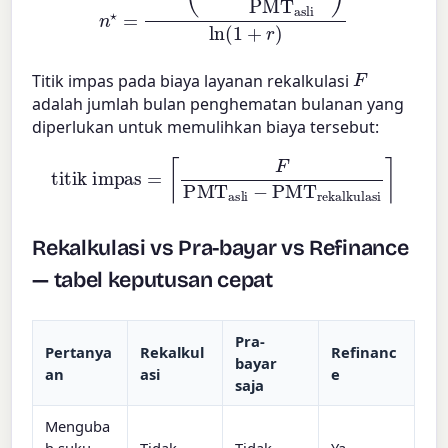
F
Titik impas pada biaya layanan rekalkulasi
adalah jumlah bulan penghematan bulanan yang
diperlukan untuk memulihkan biaya tersebut:
titik impas
=
⌈
F
PMT
asli
−
PMT
rekalkulasi
⌉
Rekalkulasi vs Pra-bayar vs Refinance
— tabel keputusan cepat
Pra-
Pertanya
Rekalkul
Refinanc
bayar
an
asi
e
saja
Menguba
h suku
Tidak
Tidak
Ya