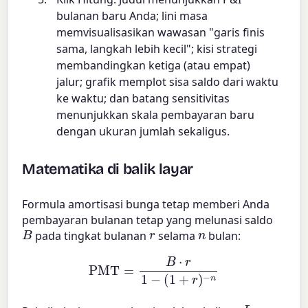
bulanan baru Anda; lini masa
memvisualisasikan wawasan "garis finis
sama, langkah lebih kecil"; kisi strategi
membandingkan ketiga (atau empat)
jalur; grafik memplot sisa saldo dari waktu
ke waktu; dan batang sensitivitas
menunjukkan skala pembayaran baru
dengan ukuran jumlah sekaligus.
Matematika di balik layar
Formula amortisasi bunga tetap memberi Anda
pembayaran bulanan tetap yang melunasi saldo
B
r
n
pada tingkat bulanan
selama
bulan:
PMT
=
B
⋅
r
1
−
(
1
+
r
)
−
n
L