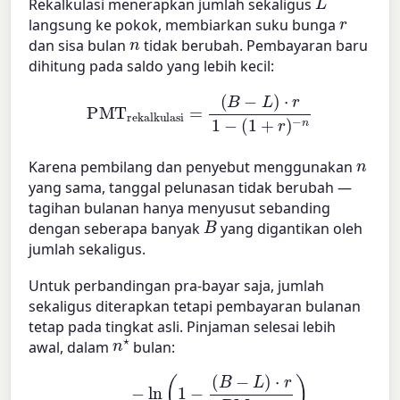
Rekalkulasi menerapkan jumlah sekaligus
r
langsung ke pokok, membiarkan suku bunga
n
dan sisa bulan
tidak berubah. Pembayaran baru
dihitung pada saldo yang lebih kecil:
PMT
(
B
−
L
rekalkulasi
)
⋅
r
1
−
(
1
+
r
)
−
n
=
n
Karena pembilang dan penyebut menggunakan
yang sama, tanggal pelunasan tidak berubah —
tagihan bulanan hanya menyusut sebanding
B
dengan seberapa banyak
yang digantikan oleh
jumlah sekaligus.
Untuk perbandingan pra-bayar saja, jumlah
sekaligus diterapkan tetapi pembayaran bulanan
tetap pada tingkat asli. Pinjaman selesai lebih
n
⋆
awal, dalam
bulan:
(
B
−
L
)
⋅
n
r
PMT
⋆
=
−
ln
asli
(
1
)
−
ln
(
1
+
r
)