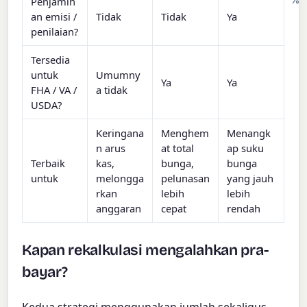
Penjamin
an emisi /
Tidak
Tidak
Ya
penilaian?
Tersedia
untuk
Umumny
Ya
Ya
FHA / VA /
a tidak
USDA?
Keringana
Menghem
Menangk
n arus
at total
ap suku
Terbaik
kas,
bunga,
bunga
untuk
melongga
pelunasan
yang jauh
rkan
lebih
lebih
anggaran
cepat
rendah
Kapan rekalkulasi mengalahkan pra-
bayar?
Kedua strategi menggunakan jumlah sekaligus