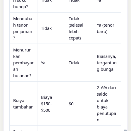
bunga?
Menguba
Tidak
h tenor
(selesai
Ya (tenor
Tidak
pinjaman
lebih
baru)
?
cepat)
Menurun
kan
Biasanya,
pembayar
Ya
Tidak
tergantun
an
g bunga
bulanan?
2–6% dari
saldo
Biaya
Biaya
untuk
$150–
$0
tambahan
biaya
$500
penutupa
n
%
%