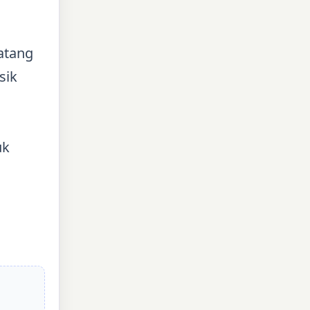
atang
sik
uk