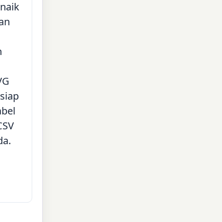
naik
kan
n
h
VG
siap
abel
CSV
da.