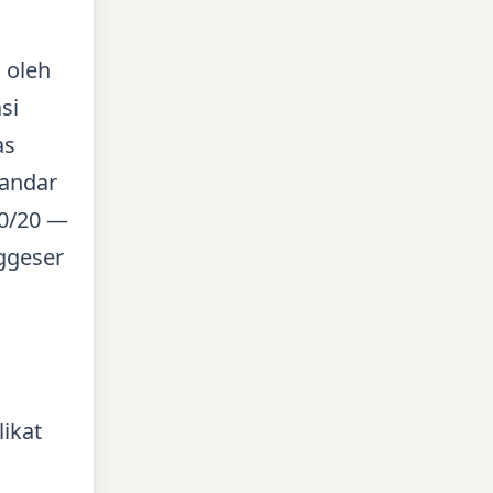
 oleh
si
as
tandar
80/20 —
ggeser
likat