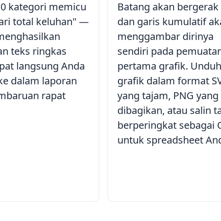
 10 kategori memicu
Batang akan bergerak 
ari total keluhan" —
dan garis kumulatif a
i menghasilkan
menggambar dirinya
an teks ringkas
sendiri pada pemuata
pat langsung Anda
pertama grafik. Undu
ke dalam laporan
grafik dalam format S
mbaruan rapat
yang tajam, PNG yang 
dibagikan, atau salin t
berperingkat sebagai 
untuk spreadsheet An