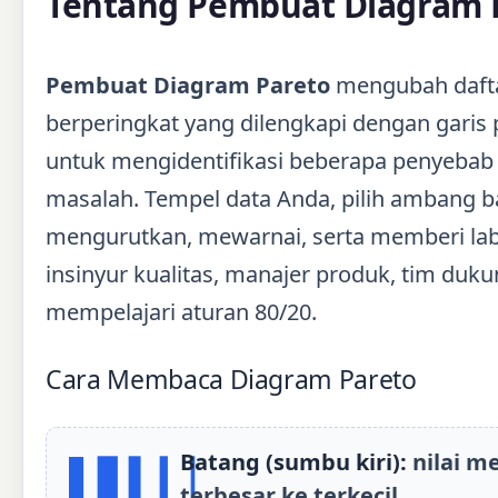
Tentang Pembuat Diagram 
Pembuat Diagram Pareto
mengubah daftar
berperingkat yang dilengkapi dengan garis p
untuk mengidentifikasi beberapa penyebab pe
masalah. Tempel data Anda, pilih ambang ba
mengurutkan, mewarnai, serta memberi labe
insinyur kualitas, manajer produk, tim duk
mempelajari aturan 80/20.
Cara Membaca Diagram Pareto
Batang (sumbu kiri):
nilai me
▌▋▍▎▏
terbesar ke terkecil.