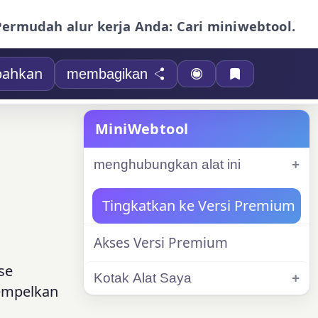
Permudah alur kerja Anda: Cari miniwebtool.
bahkan
membagikan
MiniWebtool
menghubungkan alat ini
Tingkatkan ke Versi Premium
Akses Versi Premium
se
Kotak Alat Saya
Tempelkan