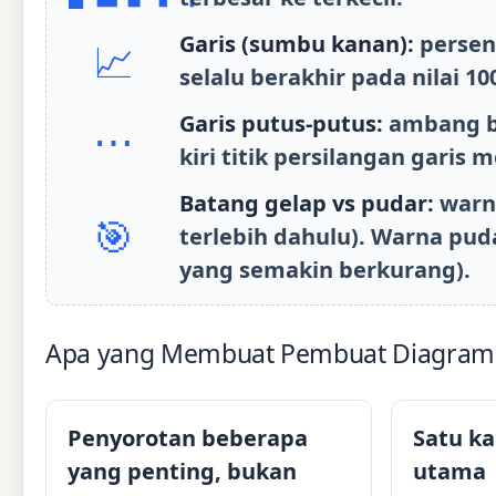
Garis (sumbu kanan):
persent
📈
selalu berakhir pada nilai 10
Garis putus-putus:
ambang ba
⋯
kiri titik persilangan garis
Batang gelap vs pudar:
warna
🎯
terlebih dahulu). Warna pud
yang semakin berkurang).
Apa yang Membuat Pembuat Diagram P
Penyorotan beberapa
Satu k
yang penting, bukan
utama