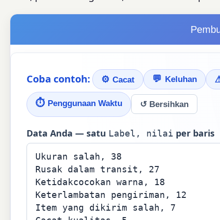
Pembu
Coba contoh:
💬
⚙
Keluhan
Cacat
⏱
Penggunaan Waktu
↺ Bersihkan
Data Anda — satu
per baris
Label, nilai