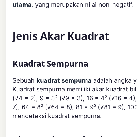
utama
, yang merupakan nilai non-negatif.
Jenis Akar Kuadrat
Kuadrat Sempurna
Sebuah
kuadrat sempurna
adalah angka ya
Kuadrat sempurna memiliki akar kuadrat bila
(√4 = 2), 9 = 3² (√9 = 3), 16 = 4² (√16 = 4)
7), 64 = 8² (√64 = 8), 81 = 9² (√81 = 9), 10
mendeteksi kuadrat sempurna.