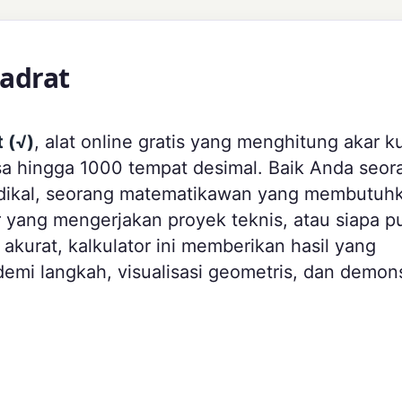
adrat
 (√)
, alat online gratis yang menghitung akar k
asa hingga 1000 tempat desimal. Baik Anda seor
adikal, seorang matematikawan yang membutuh
ur yang mengerjakan proyek teknis, atau siapa p
akurat, kalkulator ini memberikan hasil yang
mi langkah, visualisasi geometris, dan demons