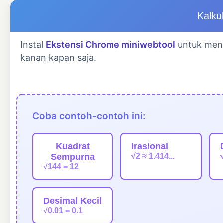
Kalku
Instal
Ekstensi Chrome miniwebtool
untuk mengh
kanan kapan saja.
Coba contoh-contoh ini:
Kuadrat
Irasional
Sempurna
√2 ≈ 1.414...
√144 = 12
Desimal Kecil
√0.01 = 0.1