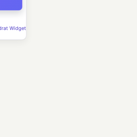
drat Widget