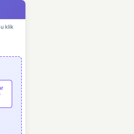
u klik
ar
=