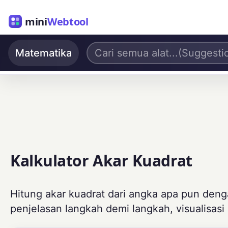
mini
Webtool
Matematika
Kalkulator Akar Kuadrat
Hitung akar kuadrat dari angka apa pun deng
penjelasan langkah demi langkah, visualisas