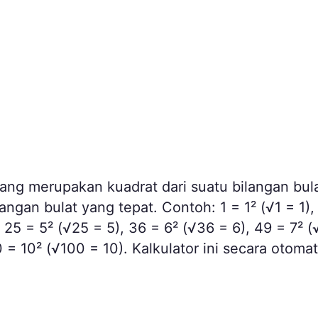
ng merupakan kuadrat dari suatu bilangan bula
ngan bulat yang tepat. Contoh: 1 = 1² (√1 = 1),
, 25 = 5² (√25 = 5), 36 = 6² (√36 = 6), 49 = 7² 
0 = 10² (√100 = 10). Kalkulator ini secara otomat