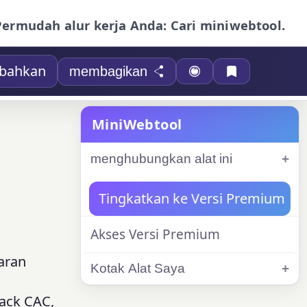
Permudah alur kerja Anda: Cari miniwebtool.
bahkan
membagikan
MiniWebtool
menghubungkan alat ini
Tingkatkan ke Versi Premium
Akses Versi Premium
aran
Kotak Alat Saya
,
ack CAC,