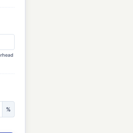
erhead
%