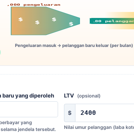
36,000 pengeluaran
$
$
180 pelangga
$
$
i
Pengeluaran masuk → pelanggan baru keluar (per bulan)
 baru yang diperoleh
LTV
(opsional)
$
berbayar yang
Nilai umur pelanggan (laba koto
selama jendela tersebut.