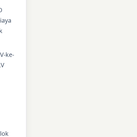
O
iaya
k
V-ke-
LV
lok