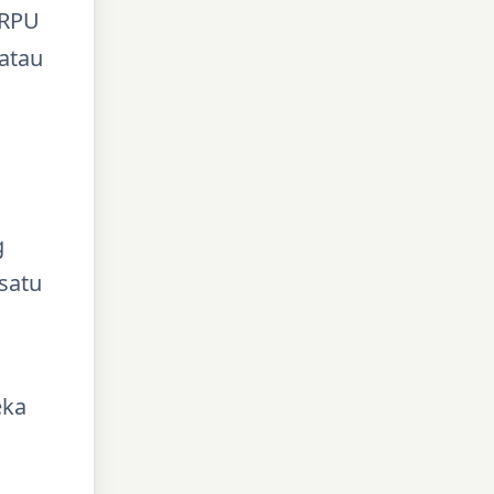
ARPU
atau
g
satu
eka