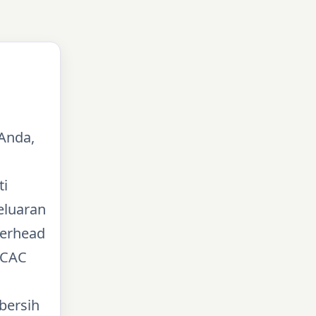
Anda,
ti
eluaran
verhead
 CAC
bersih