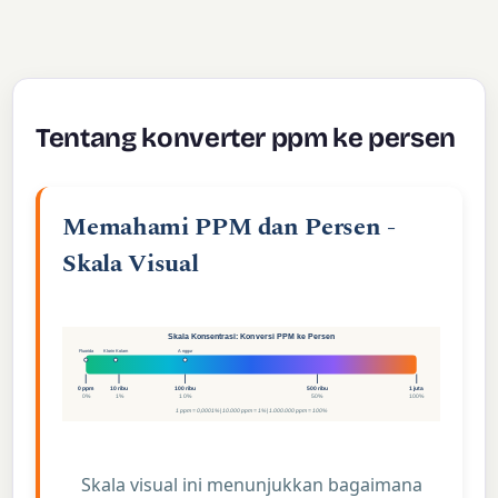
Tentang konverter ppm ke persen
Memahami PPM dan Persen -
Skala Visual
Skala Konsentrasi: Konversi PPM ke Persen
Fluorida
Klorin Kolam
Anggur
0 ppm
10 ribu
100 ribu
500 ribu
1 juta
0%
1%
10%
50%
100%
1 ppm = 0,0001% | 10.000 ppm = 1% | 1.000.000 ppm = 100%
Skala visual ini menunjukkan bagaimana