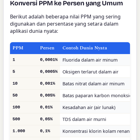
Konversi PPM ke Persen yang Umum
Berikut adalah beberapa nilai PPM yang sering
digunakan dan persentase yang setara dalam
aplikasi dunia nyata:
PPM
Persen
Contoh Dunia Nyata
Fluorida dalam air minum
1
0,0001%
Oksigen terlarut dalam air
5
0,0005%
Batas nitrat dalam air minum
10
0,001%
Batas paparan karbon monoksida
50
0,005%
Kesadahan air (air lunak)
100
0,01%
TDS dalam air murni
500
0,05%
Konsentrasi klorin kolam renang
1.000
0,1%