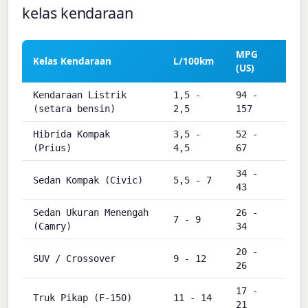
kelas kendaraan
MPG
MP
Kelas Kendaraan
L/100km
(US)
(UK
Kendaraan Listrik
1,5 -
94 -
113
(setara bensin)
2,5
157
188
Hibrida Kompak
3,5 -
52 -
63 
(Prius)
4,5
67
81
34 -
40 
Sedan Kompak (Civic)
5,5 - 7
43
51
Sedan Ukuran Menengah
26 -
31 
7 - 9
(Camry)
34
40
20 -
24 
SUV / Crossover
9 - 12
26
31
17 -
20 
Truk Pikap (F-150)
11 - 14
21
26