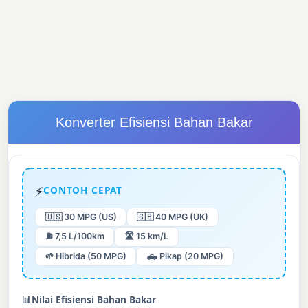
Konverter Efisiensi Bahan Bakar
⚡
CONTOH CEPAT
🇺🇸 30 MPG (US)
🇬🇧 40 MPG (UK)
⛽ 7,5 L/100km
🛣️ 15 km/L
🌱 Hibrida (50 MPG)
🛻 Pikap (20 MPG)
📊
Nilai Efisiensi Bahan Bakar