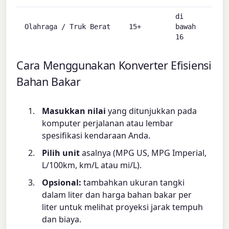
di
di
Olahraga / Truk Berat
15+
bawah
baw
16
19
Cara Menggunakan Konverter Efisiensi
Bahan Bakar
Masukkan nilai
yang ditunjukkan pada
komputer perjalanan atau lembar
spesifikasi kendaraan Anda.
Pilih unit
asalnya (MPG US, MPG Imperial,
L/100km, km/L atau mi/L).
Opsional:
tambahkan ukuran tangki
dalam liter dan harga bahan bakar per
liter untuk melihat proyeksi jarak tempuh
dan biaya.