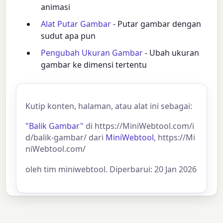
animasi
Alat Putar Gambar
- Putar gambar dengan
sudut apa pun
Pengubah Ukuran Gambar
- Ubah ukuran
gambar ke dimensi tertentu
Kutip konten, halaman, atau alat ini sebagai:
"Balik Gambar"
di https://MiniWebtool.com/i
d/balik-gambar/ dari
MiniWebtool
, https://Mi
niWebtool.com/
oleh tim miniwebtool. Diperbarui: 20 Jan 2026