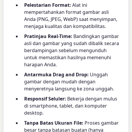
Pelestarian Format:
Alat ini
mempertahankan format gambar asli
Anda (PNG, JPEG, WebP) saat menyimpan,
menjaga kualitas dan kompatibilitas.
Pratinjau Real-Time:
Bandingkan gambar
asli dan gambar yang sudah dibalik secara
berdampingan sebelum mengunduh
untuk memastikan hasilnya memenuhi
harapan Anda.
Antarmuka Drag and Drop:
Unggah
gambar dengan mudah dengan
menyeretnya langsung ke zona unggah.
Responsif Seluler:
Bekerja dengan mulus
di smartphone, tablet, dan komputer
desktop.
Tanpa Batas Ukuran File:
Proses gambar
besar tanpa batasan buatan (hanya