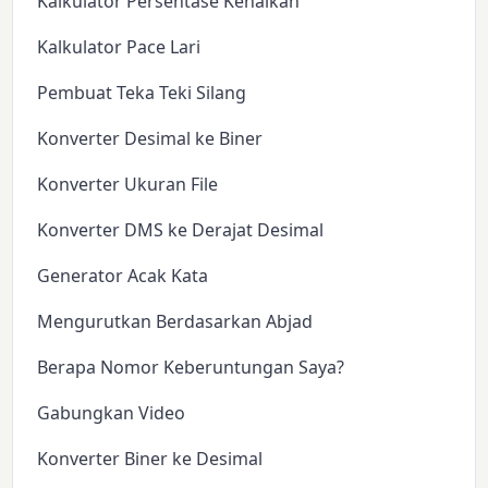
Kalkulator Persentase Kenaikan
Kalkulator Pace Lari
Pembuat Teka Teki Silang
Konverter Desimal ke Biner
Konverter Ukuran File
Konverter DMS ke Derajat Desimal
Generator Acak Kata
Mengurutkan Berdasarkan Abjad
Berapa Nomor Keberuntungan Saya?
Gabungkan Video
Konverter Biner ke Desimal