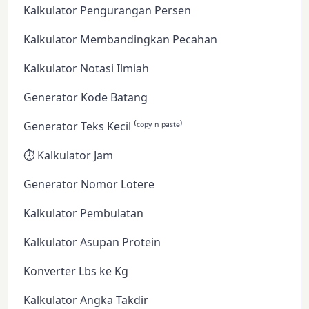
Kalkulator Pengurangan Persen
Kalkulator Membandingkan Pecahan
Kalkulator Notasi Ilmiah
Generator Kode Batang
Generator Teks Kecil ⁽ᶜᵒᵖʸ ⁿ ᵖᵃˢᵗᵉ⁾
⏱️ Kalkulator Jam
Generator Nomor Lotere
Kalkulator Pembulatan
Kalkulator Asupan Protein
Konverter Lbs ke Kg
Kalkulator Angka Takdir