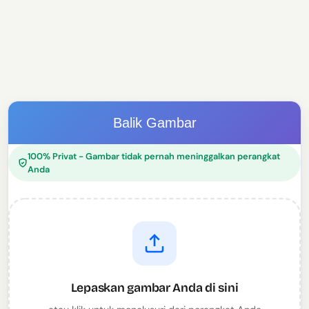
Balik Gambar
100% Privat - Gambar tidak pernah meninggalkan perangkat
Anda
Lepaskan gambar Anda di sini