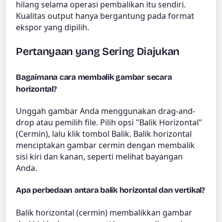
hilang selama operasi pembalikan itu sendiri.
Kualitas output hanya bergantung pada format
ekspor yang dipilih.
Pertanyaan yang Sering Diajukan
Bagaimana cara membalik gambar secara
horizontal?
Unggah gambar Anda menggunakan drag-and-
drop atau pemilih file. Pilih opsi "Balik Horizontal"
(Cermin), lalu klik tombol Balik. Balik horizontal
menciptakan gambar cermin dengan membalik
sisi kiri dan kanan, seperti melihat bayangan
Anda.
Apa perbedaan antara balik horizontal dan vertikal?
Balik horizontal (cermin) membalikkan gambar