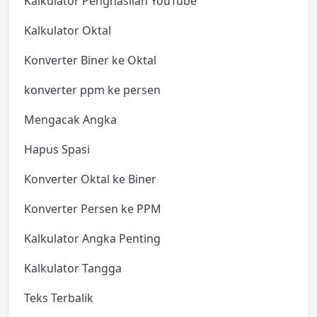
Kalkulator Penghasilan YouTube
Kalkulator Oktal
Konverter Biner ke Oktal
konverter ppm ke persen
Mengacak Angka
Hapus Spasi
Konverter Oktal ke Biner
Konverter Persen ke PPM
Kalkulator Angka Penting
Kalkulator Tangga
Teks Terbalik