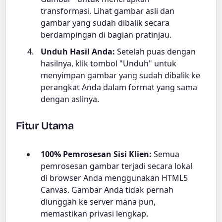
transformasi. Lihat gambar asli dan
gambar yang sudah dibalik secara
berdampingan di bagian pratinjau.
Unduh Hasil Anda:
Setelah puas dengan
hasilnya, klik tombol "Unduh" untuk
menyimpan gambar yang sudah dibalik ke
perangkat Anda dalam format yang sama
dengan aslinya.
Fitur Utama
100% Pemrosesan Sisi Klien:
Semua
pemrosesan gambar terjadi secara lokal
di browser Anda menggunakan HTML5
Canvas. Gambar Anda tidak pernah
diunggah ke server mana pun,
memastikan privasi lengkap.