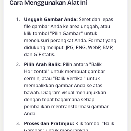
Cara Menggunakan Alat Ini
Unggah Gambar Anda:
Seret dan lepas
file gambar Anda ke area unggah, atau
klik tombol "Pilih Gambar" untuk
menelusuri perangkat Anda. Format yang
didukung meliputi JPG, PNG, WebP, BMP,
dan GIF statis.
Pilih Arah Balik:
Pilih antara "Balik
Horizontal" untuk membuat gambar
cermin, atau "Balik Vertikal" untuk
membalikkan gambar Anda ke atas
bawah. Diagram visual menunjukkan
dengan tepat bagaimana setiap
pembalikan mentransformasi gambar
Anda.
Proses dan Pratinjau:
Klik tombol "Balik
Gambar" untuk menerapkan