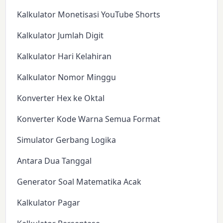
Kalkulator Monetisasi YouTube Shorts
Kalkulator Jumlah Digit
Kalkulator Hari Kelahiran
Kalkulator Nomor Minggu
Konverter Hex ke Oktal
Konverter Kode Warna Semua Format
Simulator Gerbang Logika
Antara Dua Tanggal
Generator Soal Matematika Acak
Kalkulator Pagar