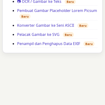
📷 OCR / Gambar ke Teks
Baru
Pembuat Gambar Placeholder Lorem Picsum
Baru
Konverter Gambar ke Seni ASCII
Baru
Pelacak Gambar ke SVG
Baru
Penampil dan Penghapus Data EXIF
Baru