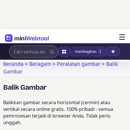
☰
mini
Webtool
membagikan
Beranda
>
Beragam
>
Peralatan gambar
>
Balik
Gambar
Balik Gambar
Balikkan gambar secara horizontal (cermin) atau
vertikal secara online gratis. 100% pribadi - semua
pemrosesan terjadi di browser Anda. Tidak perlu
unggah.