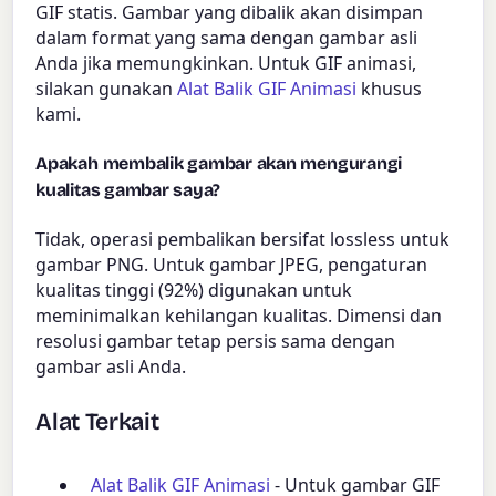
GIF statis. Gambar yang dibalik akan disimpan
dalam format yang sama dengan gambar asli
Anda jika memungkinkan. Untuk GIF animasi,
silakan gunakan
Alat Balik GIF Animasi
khusus
kami.
Apakah membalik gambar akan mengurangi
kualitas gambar saya?
Tidak, operasi pembalikan bersifat lossless untuk
gambar PNG. Untuk gambar JPEG, pengaturan
kualitas tinggi (92%) digunakan untuk
meminimalkan kehilangan kualitas. Dimensi dan
resolusi gambar tetap persis sama dengan
gambar asli Anda.
Alat Terkait
Alat Balik GIF Animasi
- Untuk gambar GIF