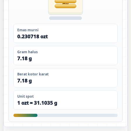
Au
Emas murni
0.230718 ozt
Gram halus
7.18 g
Berat kotor karat
7.18 g
Unit spot
1 ozt = 31.1035 g