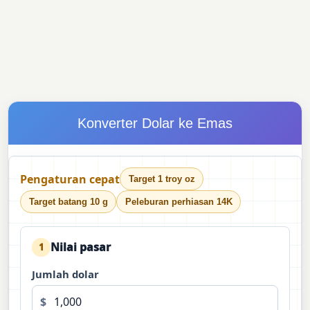
Konverter Dolar ke Emas
Pengaturan cepat
Target 1 troy oz
Target batang 10 g
Peleburan perhiasan 14K
Nilai pasar
1
Jumlah dolar
$