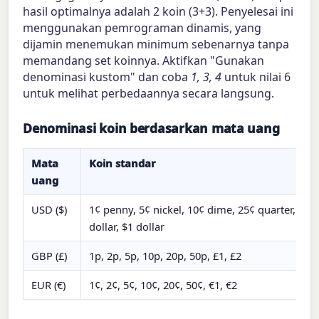
hasil optimalnya adalah 2 koin (3+3). Penyelesai ini
menggunakan pemrograman dinamis, yang
dijamin menemukan minimum sebenarnya tanpa
memandang set koinnya. Aktifkan "Gunakan
denominasi kustom" dan coba
1, 3, 4
untuk nilai 6
untuk melihat perbedaannya secara langsung.
Denominasi koin berdasarkan mata uang
Mata
Koin standar
uang
USD ($)
1¢ penny, 5¢ nickel, 10¢ dime, 25¢ quarter, 50¢ 
dollar, $1 dollar
GBP (£)
1p, 2p, 5p, 10p, 20p, 50p, £1, £2
EUR (€)
1¢, 2¢, 5¢, 10¢, 20¢, 50¢, €1, €2