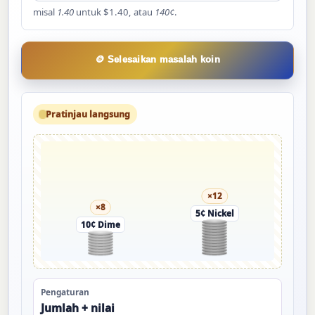
misal
1.40
untuk $1.40, atau
140¢
.
🪙 Selesaikan masalah koin
Pratinjau langsung
×12
×8
5¢ Nickel
10¢ Dime
Pengaturan
Jumlah + nilai