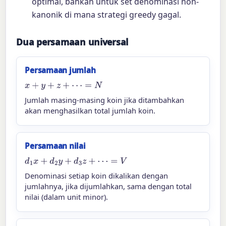
optimal, bahkan untuk set denominasi non-
kanonik di mana strategi greedy gagal.
Dua persamaan universal
Persamaan jumlah
x
+
y
+
z
+
⋯
=
N
Jumlah masing-masing koin jika ditambahkan
akan menghasilkan total jumlah koin.
Persamaan nilai
d
1
x
+
d
2
y
+
d
3
z
+
⋯
=
V
Denominasi setiap koin dikalikan dengan
jumlahnya, jika dijumlahkan, sama dengan total
nilai (dalam unit minor).