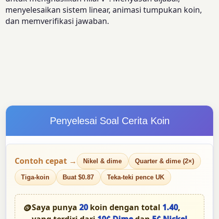
menyelesaikan sistem linear, animasi tumpukan koin,
dan memverifikasi jawaban.
Penyelesai Soal Cerita Koin
Contoh cepat →
Nikel & dime
Quarter & dime (2×)
Tiga-koin
Buat $0.87
Teka-teki pence UK
🪙
Saya punya
20
koin dengan total
1.40
,
yang terdiri dari
10¢ Dime
dan
5¢ Nickel
.