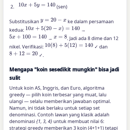
10
x
+
5
y
=
140
(sen)
y
=
20
−
x
Substitusikan
ke dalam persamaan
10
x
+
5
(
20
−
x
)
=
140
kedua:
→
5
x
+
100
=
140
x
=
8
→
. Jadi ada 8 dime dan 12
10
(
8
)
+
5
(
12
)
=
140
nikel. Verifikasi:
✓ dan
8
+
12
=
20
✓.
Mengapa "koin sesedikit mungkin" bisa jadi
sulit
Untuk koin AS, Inggris, dan Euro, algoritma
greedy — pilih koin terbesar yang muat, lalu
ulangi — selalu memberikan jawaban optimal.
Namun, ini tidak berlaku untuk setiap set
denominasi. Contoh lawan yang klasik adalah
denominasi
{1, 3, 4}
untuk membuat nilai 6:
strategi greedy memberikan 3 koin (4+1+1) tetapi