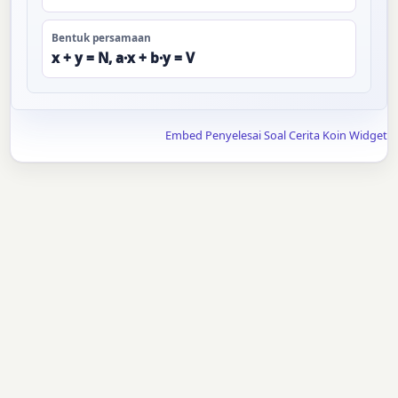
Bentuk persamaan
x + y = N, a·x + b·y = V
Embed Penyelesai Soal Cerita Koin Widget