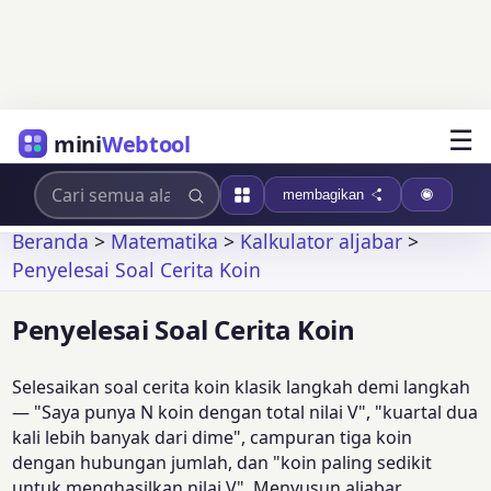
☰
mini
Webtool
membagikan
Beranda
>
Matematika
>
Kalkulator aljabar
>
Penyelesai Soal Cerita Koin
Penyelesai Soal Cerita Koin
Selesaikan soal cerita koin klasik langkah demi langkah
— "Saya punya N koin dengan total nilai V", "kuartal dua
kali lebih banyak dari dime", campuran tiga koin
dengan hubungan jumlah, dan "koin paling sedikit
untuk menghasilkan nilai V". Menyusun aljabar,