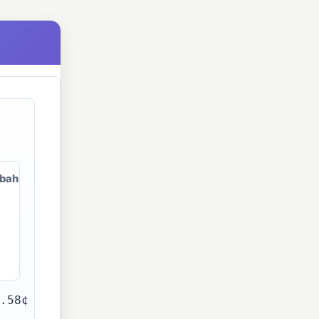
bah
.58¢