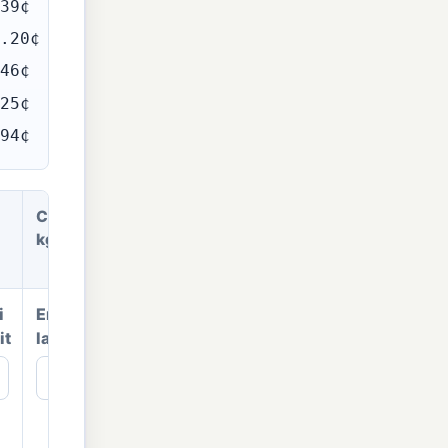
39¢
.20¢
46¢
25¢
94¢
CO2
kg/MWh
i
Emisi
it
langsung
kg