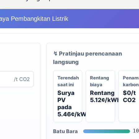
iaya Pembangkitan Listrik
↯ Pratinjau perencanaan
langsung
Terendah
Rentang
Penam
/t CO2
saat ini
biaya
karbon
Surya
Rentang
$0/t
PV
5.12¢/kWh
CO2
pada
5.46¢/kWh
Batu Bara
10