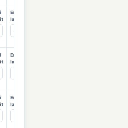
i
Emisi
it
langsung
kg
i
Emisi
it
langsung
kg
i
Emisi
it
langsung
kg