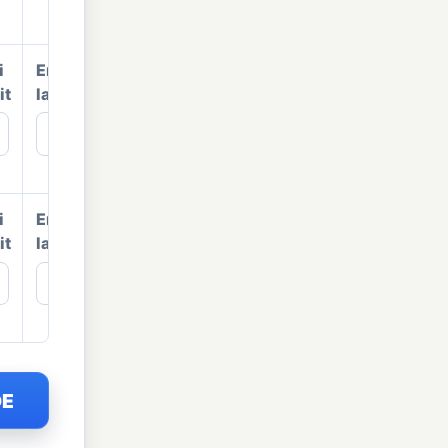
i
Emisi
it
langsung
kg
i
Emisi
it
langsung
kg
OE