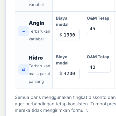
variabel
Biaya
O&M Tetap
Angin
modal
◒
Terbarukan
$
variabel
Biaya
O&M Tetap
Hidro
modal
Terbarukan
≈
$
masa pakai
panjang
Semua baris menggunakan tingkat diskonto da
agar perbandingan tetap konsisten. Tombol pre
mereka tidak mengirimkan formulir.