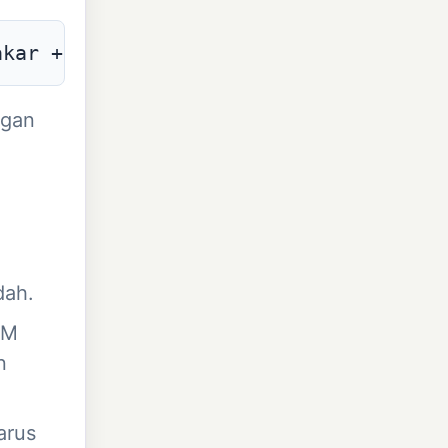
akar + biaya karbon, dibagi dengan MWh
ngan
dah.
&M
n
arus