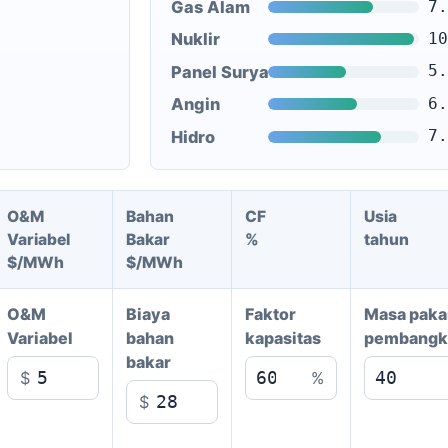
Gas Alam
7.
Nuklir
10
Panel Surya PV
5.
Angin
6.
Hidro
7.
O&M
Bahan
CF
Usia
Variabel
Bakar
%
tahun
$/MWh
$/MWh
O&M
Biaya
Faktor
Masa paka
Variabel
bahan
kapasitas
pembangk
bakar
$
%
$