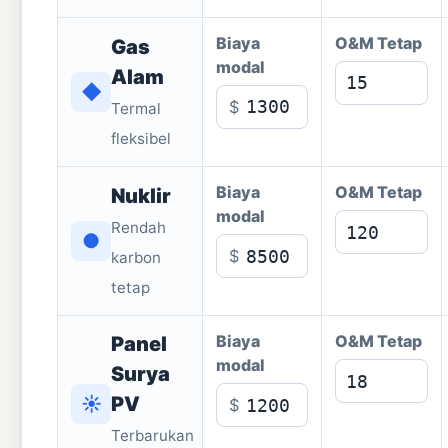
Biaya
O&M Tetap
Gas
modal
Alam
◆
$
Termal
fleksibel
Biaya
O&M Tetap
Nuklir
modal
Rendah
●
$
karbon
tetap
Biaya
O&M Tetap
Panel
modal
Surya
☀
PV
$
Terbarukan