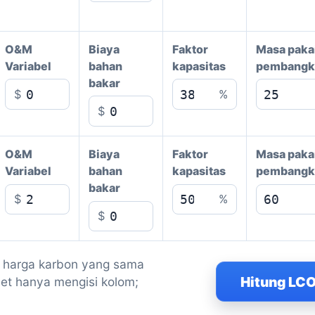
O&M
Biaya
Faktor
Masa paka
Variabel
bahan
kapasitas
pembangk
bakar
$
%
$
O&M
Biaya
Faktor
Masa paka
Variabel
bahan
kapasitas
pembangk
bakar
$
%
$
n harga karbon yang sama
Hitung LC
set hanya mengisi kolom;