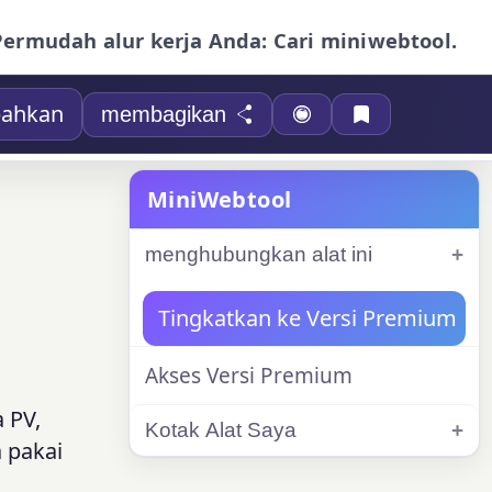
Permudah alur kerja Anda: Cari miniwebtool.
ahkan
membagikan
MiniWebtool
menghubungkan alat ini
Tingkatkan ke Versi Premium
Akses Versi Premium
a PV,
Kotak Alat Saya
 pakai