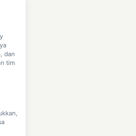
ty
aya
o, dan
n tim
ukkan,
sa