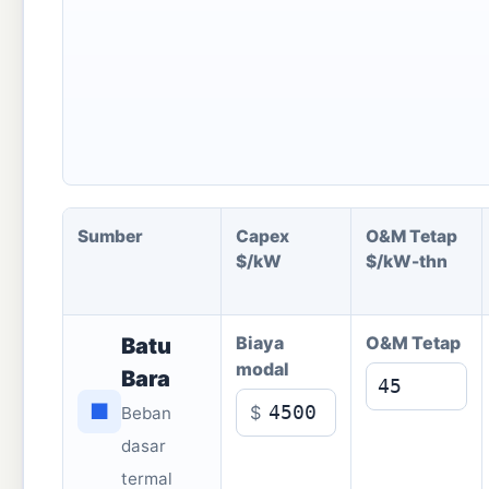
Sumber
Capex
O&M Tetap
$/kW
$/kW-thn
Biaya
O&M Tetap
Batu
modal
Bara
■
$
Beban
dasar
termal