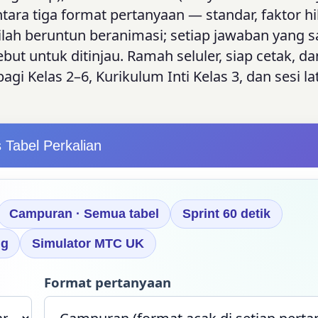
ntara tiga format pertanyaan — standar, faktor h
ilah beruntun beranimasi; setiap jawaban yang s
t untuk ditinjau. Ramah seluler, siap cetak, da
bagi Kelas 2–6, Kurikulum Inti Kelas 3, dan sesi la
 Tabel Perkalian
Campuran · Semua tabel
Sprint 60 detik
ng
Simulator MTC UK
Format pertanyaan