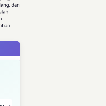
ilang, dan
alah
n
tihan