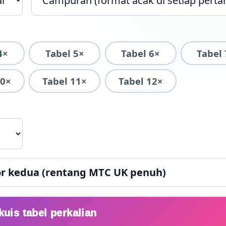
4×
Tabel 5×
Tabel 6×
Tabel
10×
Tabel 11×
Tabel 12×
tor kedua (rentang MTC UK penuh)
kuis tabel perkalian