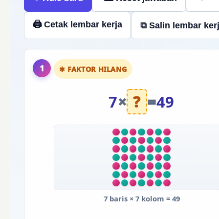
🖨 Cetak lembar kerja
⧉ Salin lembar ker
1
✱ FAKTOR HILANG
7
×
?
=
49
7 baris × 7 kolom = 49