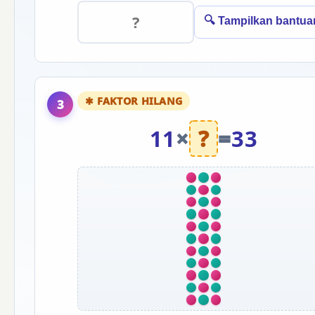
🔍 Tampilkan bantua
✱ FAKTOR HILANG
3
11
×
?
=
33