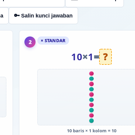
ja
🔑 Salin kunci jawaban
× STANDAR
2
10
×
1
=
?
10 baris × 1 kolom = 10