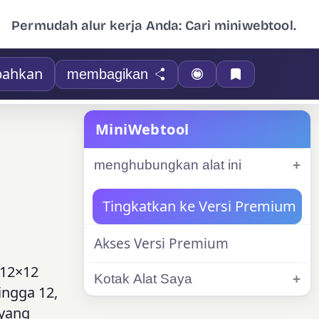
Permudah alur kerja Anda: Cari miniwebtool.
bahkan
membagikan
MiniWebtool
menghubungkan alat ini
Tingkatkan ke Versi Premium
Akses Versi Premium
 12×12
Kotak Alat Saya
ingga 12,
 yang