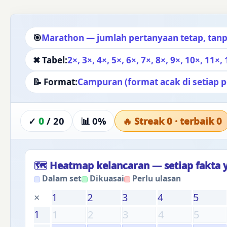
🎯
Marathon — jumlah pertanyaan tetap, tan
✖ Tabel:
2×, 3×, 4×, 5×, 6×, 7×, 8×, 9×, 10×, 11×,
📝 Format:
Campuran (format acak di setiap 
✓
0
/
20
📊
0%
🔥 Streak
0
· terbaik
0
🗺 Heatmap kelancaran — setiap fakta 
Dalam set
Dikuasai
Perlu ulasan
×
1
2
3
4
5
1
1
2
3
4
5