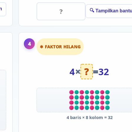
n
🔍 Tampilkan bant
4
✱ FAKTOR HILANG
4
×
?
=
32
4 baris × 8 kolom = 32