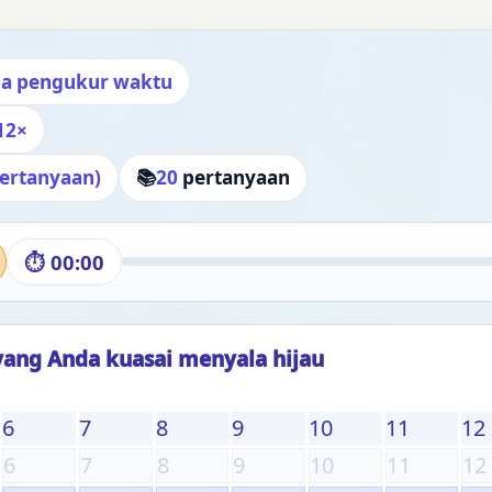
pa pengukur waktu
 12×
pertanyaan)
📚
20
pertanyaan
⏱
00:00
yang Anda kuasai menyala hijau
6
7
8
9
10
11
12
6
7
8
9
10
11
12