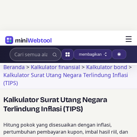
☰
mini
Webtool
membagikan
Beranda
>
Kalkulator finansial
>
Kalkulator bond
>
Kalkulator Surat Utang Negara Terlindung Inflasi
(TIPS)
Kalkulator Surat Utang Negara
Terlindung Inflasi (TIPS)
Hitung pokok yang disesuaikan dengan inflasi,
pertumbuhan pembayaran kupon, imbal hasil riil, dan