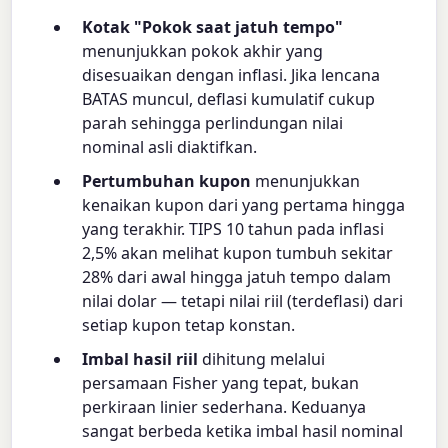
Kotak "Pokok saat jatuh tempo"
menunjukkan pokok akhir yang
disesuaikan dengan inflasi. Jika lencana
BATAS muncul, deflasi kumulatif cukup
parah sehingga perlindungan nilai
nominal asli diaktifkan.
Pertumbuhan kupon
menunjukkan
kenaikan kupon dari yang pertama hingga
yang terakhir. TIPS 10 tahun pada inflasi
2,5% akan melihat kupon tumbuh sekitar
28% dari awal hingga jatuh tempo dalam
nilai dolar — tetapi nilai riil (terdeflasi) dari
setiap kupon tetap konstan.
Imbal hasil riil
dihitung melalui
persamaan Fisher yang tepat, bukan
perkiraan linier sederhana. Keduanya
sangat berbeda ketika imbal hasil nominal