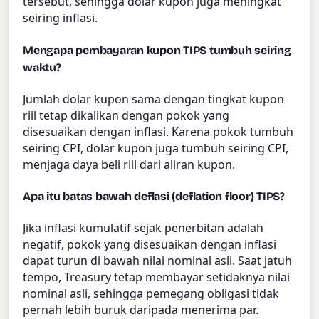
tersebut, sehingga dolar kupon juga meningkat
seiring inflasi.
Mengapa pembayaran kupon TIPS tumbuh seiring
waktu?
Jumlah dolar kupon sama dengan tingkat kupon
riil tetap dikalikan dengan pokok yang
disesuaikan dengan inflasi. Karena pokok tumbuh
seiring CPI, dolar kupon juga tumbuh seiring CPI,
menjaga daya beli riil dari aliran kupon.
Apa itu batas bawah deflasi (deflation floor) TIPS?
Jika inflasi kumulatif sejak penerbitan adalah
negatif, pokok yang disesuaikan dengan inflasi
dapat turun di bawah nilai nominal asli. Saat jatuh
tempo, Treasury tetap membayar setidaknya nilai
nominal asli, sehingga pemegang obligasi tidak
pernah lebih buruk daripada menerima par.