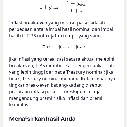
1
+
y
r
e
a
l
=
1
+
y
n
o
m
1
+
π
Inflasi break-even yang tersirat pasar adalah
perbedaan antara imbal hasil nominal dan imbal
hasil riil TIPS untuk jatuh tempo yang sama:
π
B
E
=
y
n
o
m
−
y
r
e
a
l
Jika inflasi yang terealisasi secara aktual melebihi
break-even, TIPS memberikan pengembalian total
yang lebih tinggi daripada Treasury nominal; jika
tidak, Treasury nominal menang. Itulah sebabnya
tingkat break-even kadang-kadang disebut
prakiraan inflasi pasar — meskipun ia juga
mengandung premi risiko inflasi dan premi
likuiditas.
Menafsirkan hasil Anda