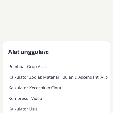
Alat unggulan:
Pembuat Grup Acak
Kalkulator Zodiak Matahari, Bulan & Ascendant 🌞🌙✨
Kalkulator Kecocokan Cinta
Kompresor Video
Kalkulator Usia