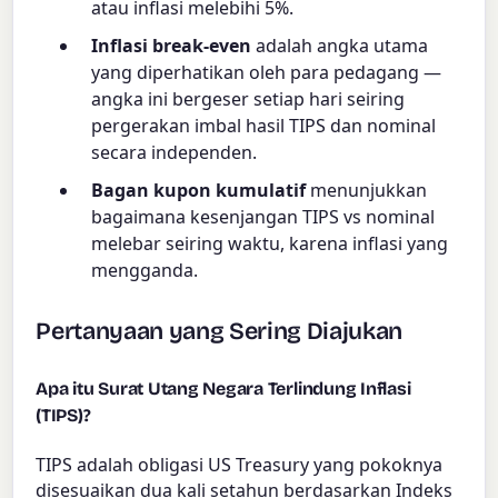
atau inflasi melebihi 5%.
Inflasi break-even
adalah angka utama
yang diperhatikan oleh para pedagang —
angka ini bergeser setiap hari seiring
pergerakan imbal hasil TIPS dan nominal
secara independen.
Bagan kupon kumulatif
menunjukkan
bagaimana kesenjangan TIPS vs nominal
melebar seiring waktu, karena inflasi yang
mengganda.
Pertanyaan yang Sering Diajukan
Apa itu Surat Utang Negara Terlindung Inflasi
(TIPS)?
TIPS adalah obligasi US Treasury yang pokoknya
disesuaikan dua kali setahun berdasarkan Indeks