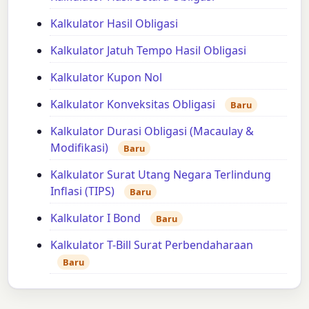
Kalkulator Hasil Obligasi
Kalkulator Jatuh Tempo Hasil Obligasi
Kalkulator Kupon Nol
Kalkulator Konveksitas Obligasi
Baru
Kalkulator Durasi Obligasi (Macaulay &
Modifikasi)
Baru
Kalkulator Surat Utang Negara Terlindung
Inflasi (TIPS)
Baru
Kalkulator I Bond
Baru
Kalkulator T-Bill Surat Perbendaharaan
Baru