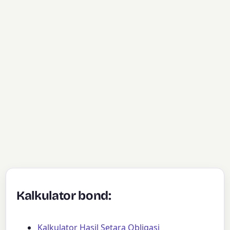
Kalkulator bond:
Kalkulator Hasil Setara Obligasi