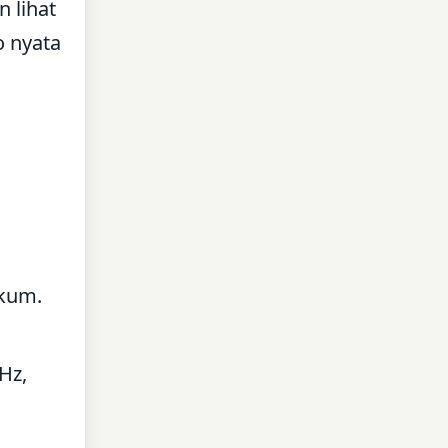
 lihat
o nyata
akum.
Hz,