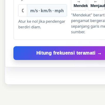
→
←
Mendekat
Menjau
m/s · km/h · mph
"Mendekat" berart
pengamat bergera
Atur ke nol jika pendengar
sepanjang garis m
berdiri diam.
sumber.
Hitung frekuensi teramati →