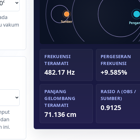
ada
Sumber
Penga
au vakum
FREKUENSI
PERGESERAN
TERAMATI
FREKUENSI
482.17 Hz
+9.585%
PANJANG
RASIO Λ (OBS /
GELOMBANG
SUMBER)
TERAMATI
0.9125
nput
71.136 cm
 dan
ini.