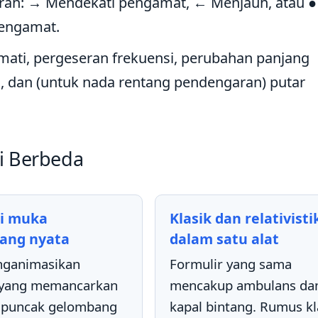
p arah: → Mendekati pengamat, ← Menjauh, atau ●
pengamat.
mati, pergeseran frekuensi, perubahan panjang
 dan (untuk nada rentang pendengaran) putar
i Berbeda
i muka
Klasik dan relativisti
ang nyata
dalam satu alat
ganimasikan
Formulir yang sama
yang memancarkan
mencakup ambulans da
k puncak gelombang
kapal bintang. Rumus kl