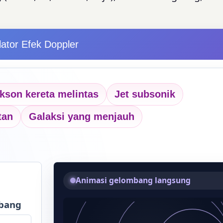
lator Efek Doppler
kson kereta melintas
Jet subsonik
tan
Galaksi yang menjauh
Animasi gelombang langsung
bang