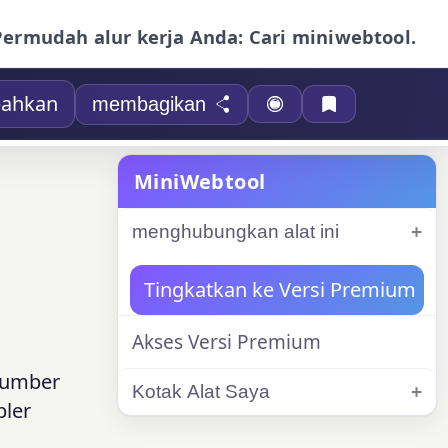
Permudah alur kerja Anda: Cari miniwebtool.
ahkan
membagikan
MiniWebtool
menghubungkan alat ini
Tingkatkan ke Versi Premium
Akses Versi Premium
 sumber
Kotak Alat Saya
pler