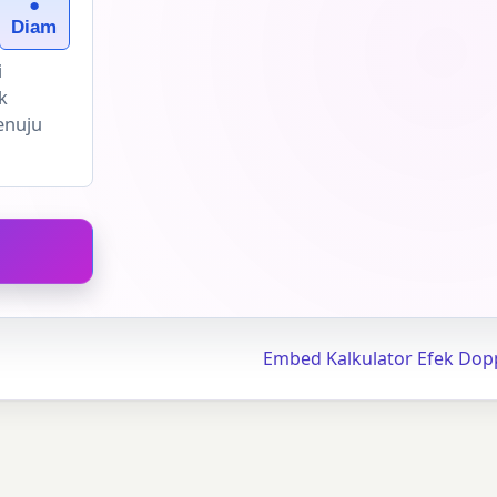
●
h
Diam
i
k
enuju
Embed Kalkulator Efek Dop