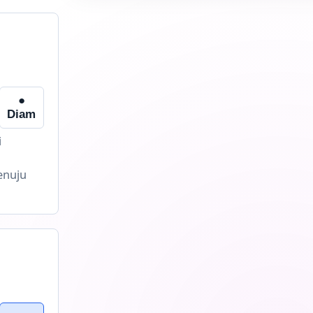
●
h
Diam
i
enuju