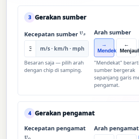
Gerakan sumber
3
Arah sumber
v
s
Kecepatan sumber
→
←
m/s · km/h · mph
Mendekat
Menjau
Besaran saja — pilih arah
"Mendekat" berart
dengan chip di samping.
sumber bergerak
sepanjang garis m
pengamat.
Gerakan pengamat
4
Kecepatan pengamat
Arah pengamat
v
o