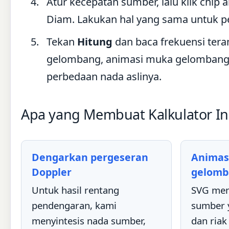
Atur kecepatan sumber, lalu klik chi
Diam. Lakukan hal yang sama untuk 
Tekan
Hitung
dan baca frekuensi tera
gelombang, animasi muka gelombang,
perbedaan nada aslinya.
Apa yang Membuat Kalkulator In
Dengarkan pergeseran
Animas
Doppler
gelomb
Untuk hasil rentang
SVG men
pendengaran, kami
sumber 
menyintesis nada sumber,
dan ria