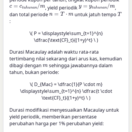
c
=
c
t
a
h
u
n
a
n
/
m
y
=
y
t
a
h
u
n
a
n
/
m
, yield periodik
,
n
=
T
⋅
m
T
dan total periode
untuk jatuh tempo
:
\( P = \displaystyle\sum_{t=1}^{n}
\dfrac{\text{CF}_t}{(1+y)^t} \ )
Durasi Macaulay adalah waktu rata-rata
tertimbang nilai sekarang dari arus kas, kemudian
m
dibagi dengan
sehingga jawabannya dalam
tahun, bukan periode:
\( D_{Mac} = \dfrac{1}{P \cdot m}
\displaystyle\sum_{t=1}^{n} \dfrac{t \cdot
\text{CF}_t}{(1+y)^t} \ )
Durasi modifikasi menyesuaikan Macaulay untuk
yield periodik, memberikan persentase
perubahan harga per 1% perubahan yield: