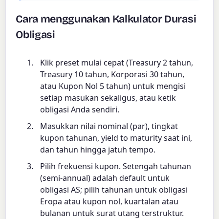
Cara menggunakan Kalkulator Durasi
Obligasi
Klik preset mulai cepat (Treasury 2 tahun,
Treasury 10 tahun, Korporasi 30 tahun,
atau Kupon Nol 5 tahun) untuk mengisi
setiap masukan sekaligus, atau ketik
obligasi Anda sendiri.
Masukkan nilai nominal (par), tingkat
kupon tahunan, yield to maturity saat ini,
dan tahun hingga jatuh tempo.
Pilih frekuensi kupon. Setengah tahunan
(semi-annual) adalah default untuk
obligasi AS; pilih tahunan untuk obligasi
Eropa atau kupon nol, kuartalan atau
bulanan untuk surat utang terstruktur.