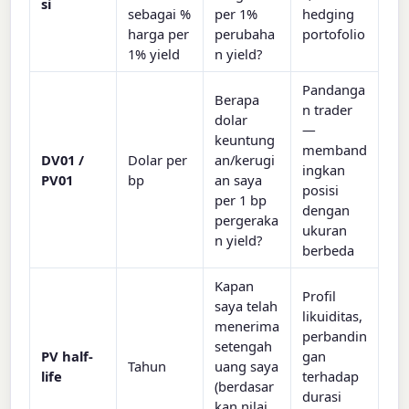
si
sebagai %
per 1%
hedging
harga per
perubaha
portofolio
1% yield
n yield?
Pandanga
Berapa
n trader
dolar
—
keuntung
memband
DV01 /
Dolar per
an/kerugi
ingkan
PV01
bp
an saya
posisi
per 1 bp
dengan
pergeraka
ukuran
n yield?
berbeda
Kapan
Profil
saya telah
likuiditas,
menerima
perbandin
setengah
PV half-
gan
Tahun
uang saya
life
terhadap
(berdasar
durasi
kan nilai