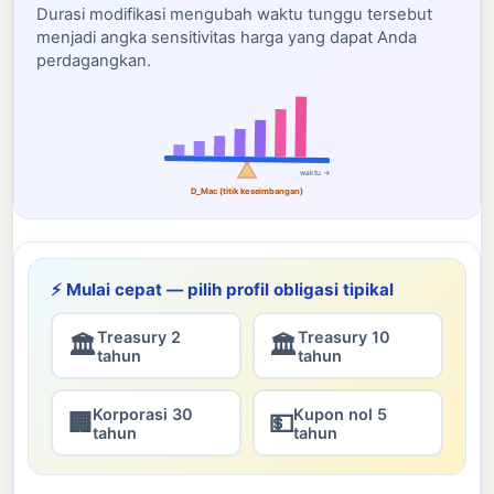
Durasi modifikasi mengubah waktu tunggu tersebut
menjadi angka sensitivitas harga yang dapat Anda
perdagangkan.
waktu →
D_Mac (titik keseimbangan)
⚡ Mulai cepat — pilih profil obligasi tipikal
Treasury 2
Treasury 10
🏛
🏛
tahun
tahun
Korporasi 30
Kupon nol 5
🏢
💵
tahun
tahun