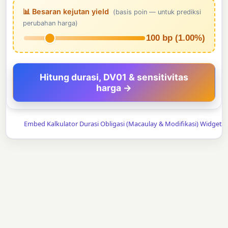
📊 Besaran kejutan yield
(basis poin — untuk prediksi
perubahan harga)
100 bp (1.00%)
Hitung durasi, DV01 & sensitivitas
harga →
Embed Kalkulator Durasi Obligasi (Macaulay & Modifikasi) Widget