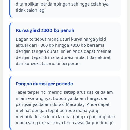
ditampilkan berdampingan sehingga celahnya
tidak salah lagi.
Kurva yield ±300 bp penuh
Bagan tersebut menelusuri kurva harga-yield
aktual dari −300 bp hingga +300 bp bersama
dengan tangen durasi linier. Anda dapat melihat
dengan tepat di mana durasi mulai tidak akurat
dan konveksitas mulai berperan.
Pangsa durasi per periode
Tabel terperinci merinci setiap arus kas ke dalam
nilai sekarangnya, bobotnya dalam harga, dan
pangsanya dalam durasi Macaulay. Anda dapat
melihat dengan tepat periode mana yang
menarik durasi lebih lambat (jangka panjang) dan
mana yang menariknya lebih awal (kupon tinggi).