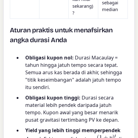
sebagai
sekarang)
median
?
Aturan praktis untuk menafsirkan
angka durasi Anda
Obligasi kupon nol:
Durasi Macaulay =
tahun hingga jatuh tempo secara tepat.
Semua arus kas berada di akhir, sehingga
"titik keseimbangan" adalah jatuh tempo
itu sendiri.
Obligasi kupon tinggi:
Durasi secara
material lebih pendek daripada jatuh
tempo. Kupon awal yang besar menarik
pusat gravitasi tertimbang PV ke depan.
Yield yang lebih tinggi memperpendek
(
1
+
y
)
t