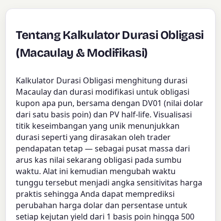
Tentang Kalkulator Durasi Obligasi
(Macaulay & Modifikasi)
Kalkulator Durasi Obligasi menghitung durasi
Macaulay dan durasi modifikasi untuk obligasi
kupon apa pun, bersama dengan DV01 (nilai dolar
dari satu basis poin) dan PV half-life. Visualisasi
titik keseimbangan yang unik menunjukkan
durasi seperti yang dirasakan oleh trader
pendapatan tetap — sebagai pusat massa dari
arus kas nilai sekarang obligasi pada sumbu
waktu. Alat ini kemudian mengubah waktu
tunggu tersebut menjadi angka sensitivitas harga
praktis sehingga Anda dapat memprediksi
perubahan harga dolar dan persentase untuk
setiap kejutan yield dari 1 basis poin hingga 500