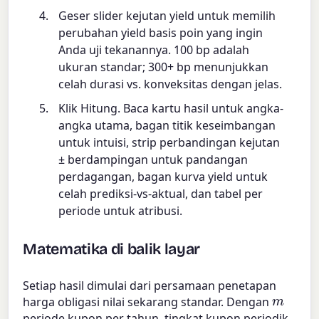
Geser slider kejutan yield untuk memilih
perubahan yield basis poin yang ingin
Anda uji tekanannya. 100 bp adalah
ukuran standar; 300+ bp menunjukkan
celah durasi vs. konveksitas dengan jelas.
Klik Hitung. Baca kartu hasil untuk angka-
angka utama, bagan titik keseimbangan
untuk intuisi, strip perbandingan kejutan
± berdampingan untuk pandangan
perdagangan, bagan kurva yield untuk
celah prediksi-vs-aktual, dan tabel per
periode untuk atribusi.
Matematika di balik layar
Setiap hasil dimulai dari persamaan penetapan
m
harga obligasi nilai sekarang standar. Dengan
periode kupon per tahun, tingkat kupon periodik