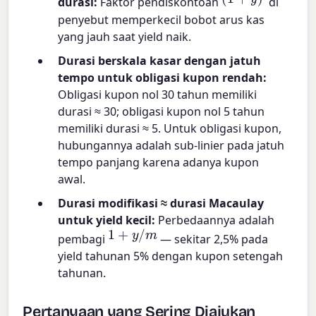
durasi:
Faktor pendiskontoan
di
penyebut memperkecil bobot arus kas
yang jauh saat yield naik.
Durasi berskala kasar dengan jatuh
tempo untuk obligasi kupon rendah:
Obligasi kupon nol 30 tahun memiliki
durasi ≈ 30; obligasi kupon nol 5 tahun
memiliki durasi ≈ 5. Untuk obligasi kupon,
hubungannya adalah sub-linier pada jatuh
tempo panjang karena adanya kupon
awal.
Durasi modifikasi ≈ durasi Macaulay
untuk yield kecil:
Perbedaannya adalah
1
+
y
/
m
pembagi
— sekitar 2,5% pada
yield tahunan 5% dengan kupon setengah
tahunan.
Pertanyaan yang Sering Diajukan