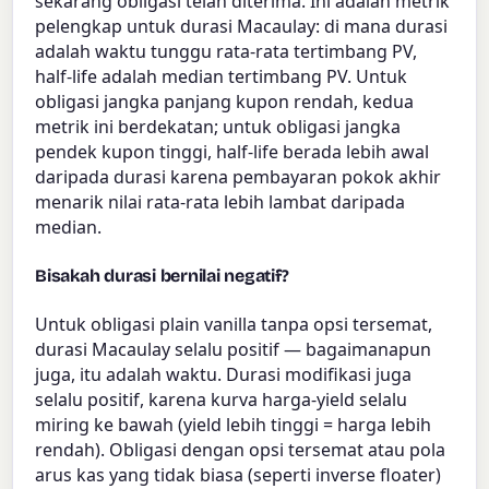
sekarang obligasi telah diterima. Ini adalah metrik
pelengkap untuk durasi Macaulay: di mana durasi
adalah waktu tunggu rata-rata tertimbang PV,
half-life adalah median tertimbang PV. Untuk
obligasi jangka panjang kupon rendah, kedua
metrik ini berdekatan; untuk obligasi jangka
pendek kupon tinggi, half-life berada lebih awal
daripada durasi karena pembayaran pokok akhir
menarik nilai rata-rata lebih lambat daripada
median.
Bisakah durasi bernilai negatif?
Untuk obligasi plain vanilla tanpa opsi tersemat,
durasi Macaulay selalu positif — bagaimanapun
juga, itu adalah waktu. Durasi modifikasi juga
selalu positif, karena kurva harga-yield selalu
miring ke bawah (yield lebih tinggi = harga lebih
rendah). Obligasi dengan opsi tersemat atau pola
arus kas yang tidak biasa (seperti inverse floater)