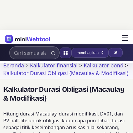
☰
mini
Webtool
membagikan
Beranda
>
Kalkulator finansial
>
Kalkulator bond
>
Kalkulator Durasi Obligasi (Macaulay & Modifikasi)
Kalkulator Durasi Obligasi (Macaulay
& Modifikasi)
Hitung durasi Macaulay, durasi modifikasi, DV01, dan
PV half-life untuk obligasi kupon apa pun. Lihat durasi
sebagai titik keseimbangan arus kas nilai sekarang,