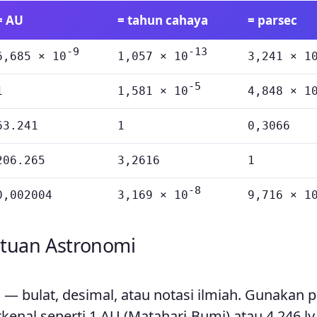
= AU
= tahun cahaya
= parsec
-9
-13
6,685 × 10
1,057 × 10
3,241 × 1
-5
1
1,581 × 10
4,848 × 1
63.241
1
0,3066
206.265
3,2616
1
-8
0,002004
3,169 × 10
9,716 × 1
tuan Astronomi
— bulat, desimal, atau notasi ilmiah. Gunakan p
kenal seperti 1 AU (Matahari-Bumi) atau 4,246 ly