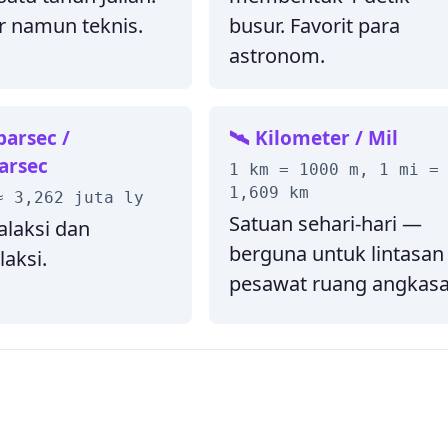
r namun teknis.
busur. Favorit para
astronom.
parsec /
🛰️ Kilometer / Mil
arsec
1 km = 1000 m, 1 mi =
1,609 km
≈ 3,262 juta ly
Satuan sehari-hari —
alaksi dan
berguna untuk lintasan
laksi.
pesawat ruang angkasa