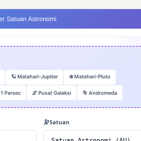
er Satuan Astronomi
🪐 Matahari-Jupiter
❄️ Matahari-Pluto
 1 Parsec
🌌 Pusat Galaksi
🌀 Andromeda
🔭
Satuan