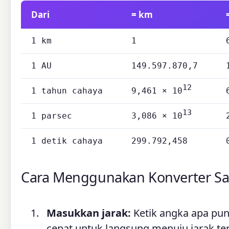
Dari
= km
1 km
1
1 AU
149.597.870,7
12
1 tahun cahaya
9,461 × 10
13
1 parsec
3,086 × 10
1 detik cahaya
299.792,458
Cara Menggunakan Konverter Sa
Masukkan jarak:
Ketik angka apa pun 
cepat untuk langsung menuju jarak ter