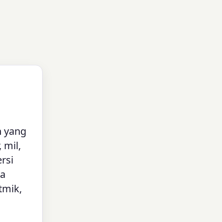
n yang
 mil,
rsi
ya
tmik,