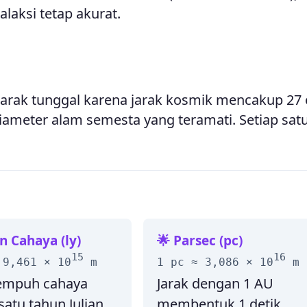
alaksi tetap akurat.
arak tunggal karena jarak kosmik mencakup 27
 diameter alam semesta yang teramati. Setiap sat
n Cahaya (ly)
🌟 Parsec (pc)
15
16
 9,461 × 10
m
1 pc ≈ 3,086 × 10
m
tempuh cahaya
Jarak dengan 1 AU
atu tahun Julian.
membentuk 1 detik