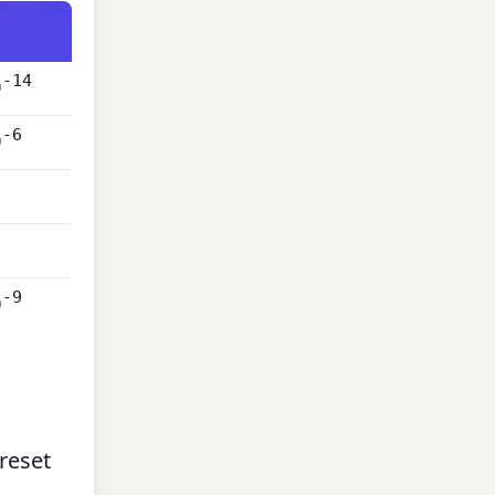
-14
0
-6
0
-9
0
reset