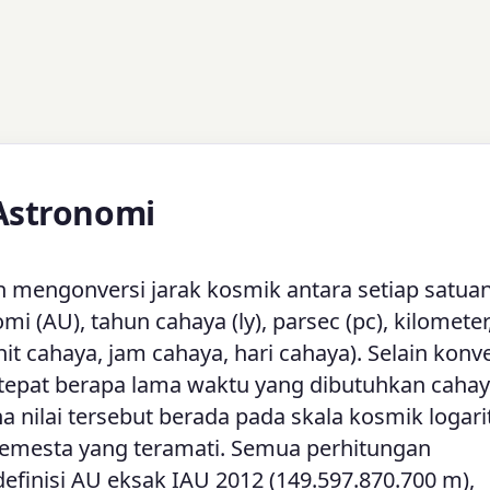
Astronomi
n mengonversi jarak kosmik antara setiap satua
(AU), tahun cahaya (ly), parsec (pc), kilometer,
t cahaya, jam cahaya, hari cahaya). Selain konve
 tepat berapa lama waktu yang dibutuhkan caha
nilai tersebut berada pada skala kosmik logari
 semesta yang teramati. Semua perhitungan
efinisi AU eksak IAU 2012 (149.597.870.700 m),