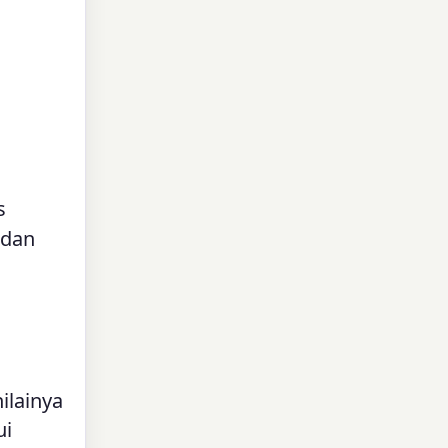
s
 dan
ilainya
ui