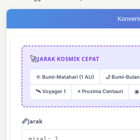
Konvert
🚀
JARAK KOSMIK CEPAT
☀️ Bumi-Matahari (1 AU)
🌙 Bumi-Bulan
🛰️ Voyager 1
⭐ Proxima Centauri
🌟
📏
Jarak