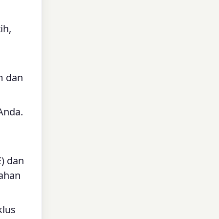
ih,
am dan
Anda.
n
E) dan
bahan
klus