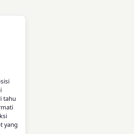
sisi
i
i tahu
rmati
ksi
t yang