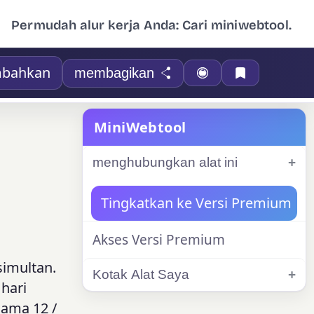
Permudah alur kerja Anda: Cari miniwebtool.
bahkan
membagikan
MiniWebtool
menghubungkan alat ini
Tingkatkan ke Versi Premium
Akses Versi Premium
imultan.
Kotak Alat Saya
 hari
lama 12 /