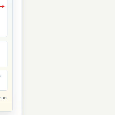
F
U
 pun