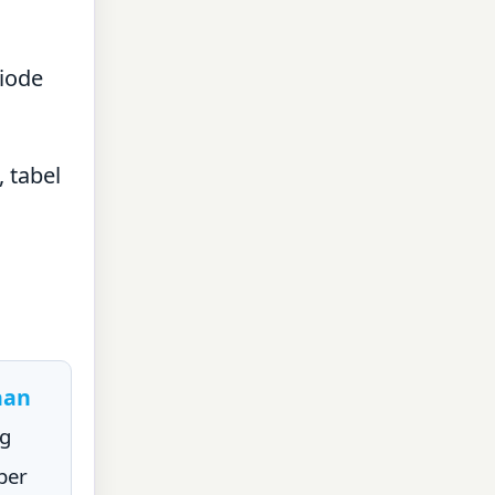
riode
 tabel
aan
ng
per