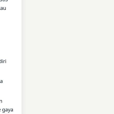
tau
iri
ra
n
e gaya