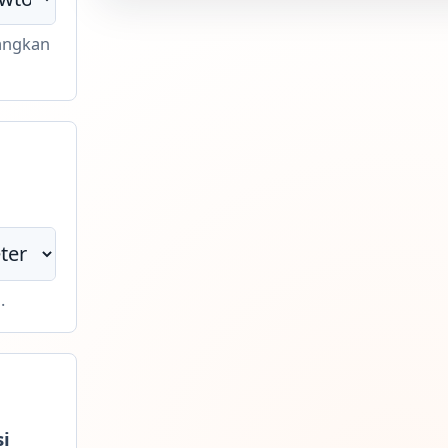
gangkan
.
si