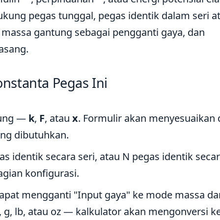
kung pegas tunggal, pegas identik dalam seri a
assa gantung sebagai pengganti gaya, dan
asang.
nstanta Pegas Ini
itung —
k
,
F
, atau
x
. Formulir akan menyesuaikan d
ng dibutuhkan.
as identik secara seri, atau N pegas identik seca
agian konfigurasi.
 dapat mengganti "Input gaya" ke mode massa da
, lb, atau oz — kalkulator akan mengonversi k