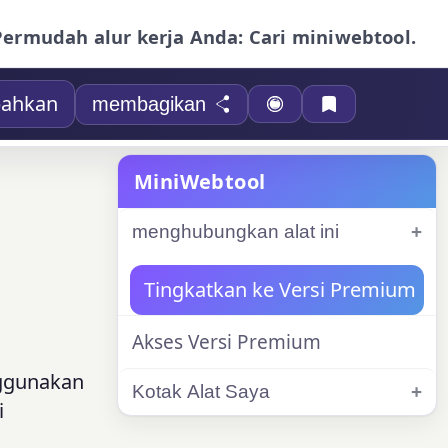
Permudah alur kerja Anda: Cari miniwebtool.
ahkan
membagikan
MiniWebtool
menghubungkan alat ini
Tingkatkan ke Versi Premium
Akses Versi Premium
nggunakan
Kotak Alat Saya
i