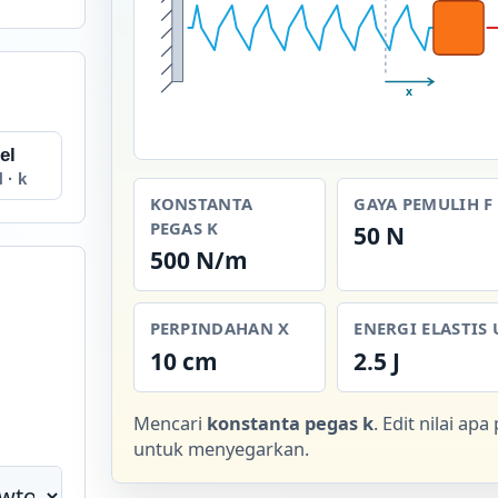
x
el
 · k
KONSTANTA
GAYA PEMULIH F
PEGAS K
50 N
500 N/m
PERPINDAHAN X
ENERGI ELASTIS 
10 cm
2.5 J
Mencari
konstanta pegas k
. Edit nilai apa
untuk menyegarkan.