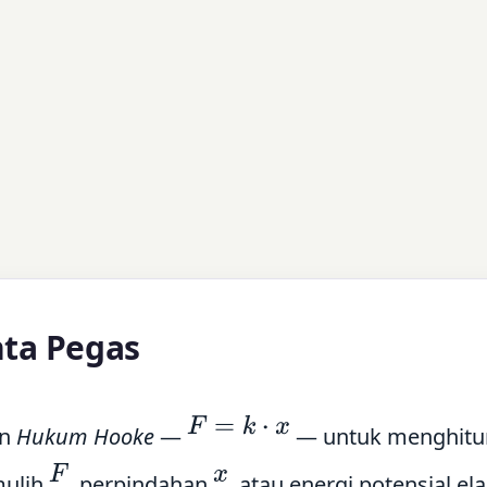
nta Pegas
F
=
k
⋅
x
an
Hukum Hooke
—
— untuk menghitu
F
x
mulih
, perpindahan
, atau energi potensial ela