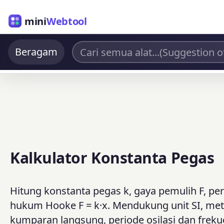
mini
Webtool
Beragam
Kalkulator Konstanta Pegas
Hitung konstanta pegas k, gaya pemulih F, pe
hukum Hooke F = k·x. Mendukung unit SI, metri
kumparan langsung, periode osilasi dan frekue