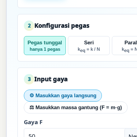
Konfigurasi pegas
2
Pegas tunggal
Seri
Paral
hanya 1 pegas
k
= k / N
k
= N
eq
eq
Input gaya
3
⚙ Masukkan gaya langsung
⚖ Masukkan massa gantung (F = m·g)
Gaya F