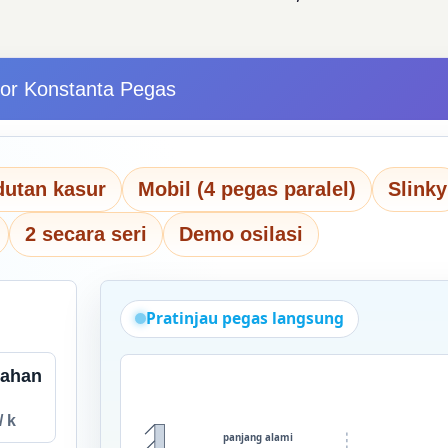
tor Konstanta Pegas
dutan kasur
Mobil (4 pegas paralel)
Slinky
2 secara seri
Demo osilasi
Pratinjau pegas langsung
dahan
/ k
panjang alami