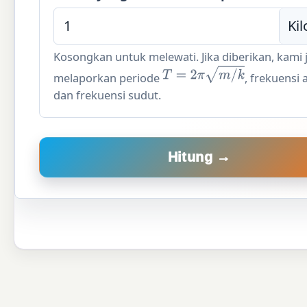
Kosongkan untuk melewati. Jika diberikan, kami 
T
=
2
π
m
/
k
melaporkan periode
, frekuensi 
dan frekuensi sudut.
Hitung →