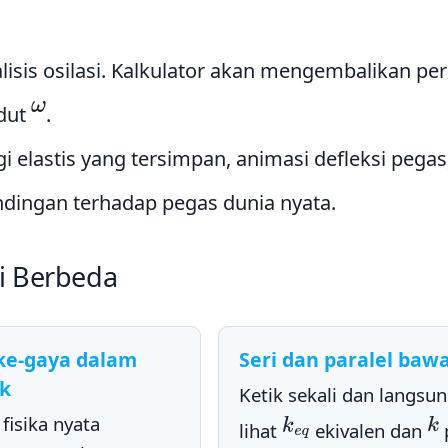
isis osilasi. Kalkulator akan mengembalikan pe
ω
udut
.
i elastis yang tersimpan, animasi defleksi pegas,
dingan terhadap pegas dunia nyata.
i Berbeda
ke-gaya dalam
Seri dan paralel baw
ik
Ketik sekali dan langsu
fisika nyata
k
e
q
k
lihat
ekivalen dan