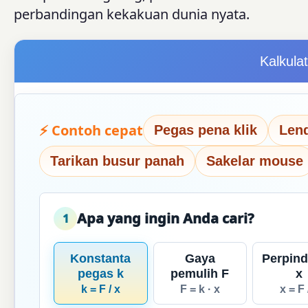
perbandingan kekakuan dunia nyata.
Kalkula
⚡ Contoh cepat
Pegas pena klik
Len
Tarikan busur panah
Sakelar mouse
Apa yang ingin Anda cari?
1
Konstanta
Gaya
Perpin
pegas k
pemulih F
x
k = F / x
F = k · x
x = F 