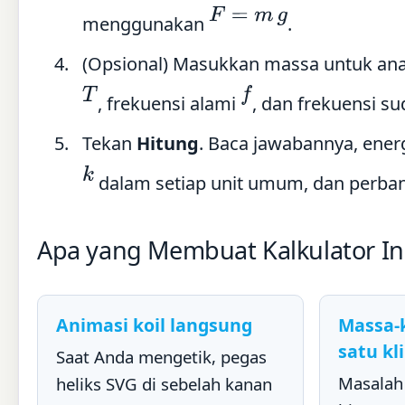
F
=
m
g
menggunakan
.
(Opsional) Masukkan massa untuk anal
T
f
, frekuensi alami
, dan frekuensi s
Tekan
Hitung
. Baca jawabannya, energ
k
dalam setiap unit umum, dan perban
Apa yang Membuat Kalkulator In
Animasi koil langsung
Massa-
satu kl
Saat Anda mengetik, pegas
Masalah 
heliks SVG di sebelah kanan