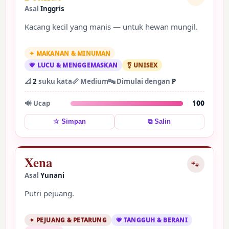
Asal
Inggris
Kacang kecil yang manis — untuk hewan mungil.
✦ MAKANAN & MINUMAN
💗 LUCU & MENGGEMASKAN
⚧ UNISEX
📐
2
suku kata
📏 Medium
🔤 Dimulai dengan
P
🔊 Ucap
100
⧉ Salin
☆ Simpan
Xena
🐾
Asal
Yunani
Putri pejuang.
✦ PEJUANG & PETARUNG
💗 TANGGUH & BERANI