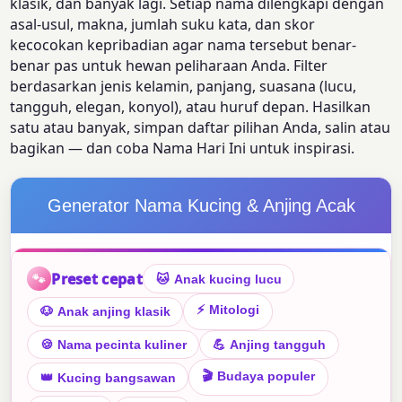
klasik, dan banyak lagi. Setiap nama dilengkapi dengan
asal-usul, makna, jumlah suku kata, dan skor
kecocokan kepribadian agar nama tersebut benar-
benar pas untuk hewan peliharaan Anda. Filter
berdasarkan jenis kelamin, panjang, suasana (lucu,
tangguh, elegan, konyol), atau huruf depan. Hasilkan
satu atau banyak, simpan daftar pilihan Anda, salin atau
bagikan — dan coba Nama Hari Ini untuk inspirasi.
Generator Nama Kucing & Anjing Acak
Preset cepat
🐾
🐱
Anak kucing lucu
⚡
Mitologi
🐶
Anak anjing klasik
🍪
Nama pecinta kuliner
💪
Anjing tangguh
🎬
Budaya populer
👑
Kucing bangsawan