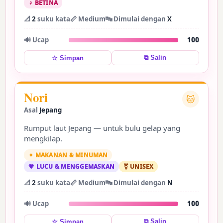
♀ BETINA
📐
2
suku kata
📏 Medium
🔤 Dimulai dengan
X
🔊 Ucap
100
⧉ Salin
☆ Simpan
Nori
🐱
Asal
Jepang
Rumput laut Jepang — untuk bulu gelap yang
mengkilap.
✦ MAKANAN & MINUMAN
💗 LUCU & MENGGEMASKAN
⚧ UNISEX
📐
2
suku kata
📏 Medium
🔤 Dimulai dengan
N
🔊 Ucap
100
⧉ Salin
☆ Simpan