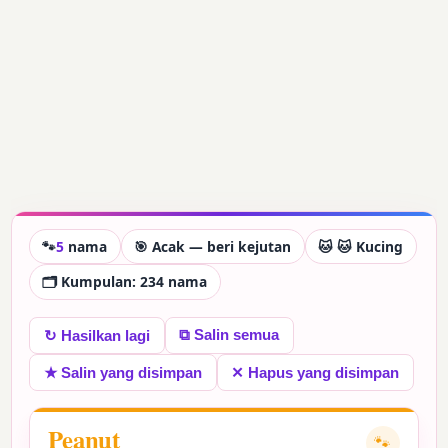
🐾
5
nama
🎯 Acak — beri kejutan
🐱 🐱 Kucing
🗂 Kumpulan: 234 nama
⧉ Salin semua
↻ Hasilkan lagi
★ Salin yang disimpan
✕ Hapus yang disimpan
Peanut
🐾