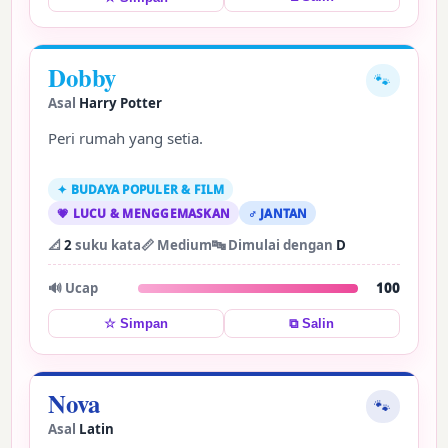
Dobby
🐾
Asal
Harry Potter
Peri rumah yang setia.
✦ BUDAYA POPULER & FILM
💗 LUCU & MENGGEMASKAN
♂ JANTAN
📐
2
suku kata
📏 Medium
🔤 Dimulai dengan
D
🔊 Ucap
100
⧉ Salin
☆ Simpan
Nova
🐾
Asal
Latin