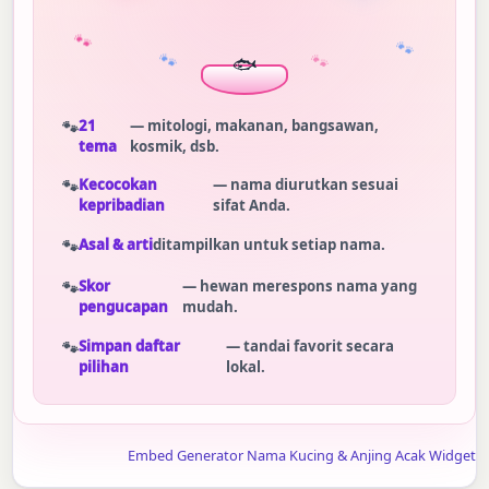
🐾
🐾
🐾
🐾
21
— mitologi, makanan, bangsawan,
tema
kosmik, dsb.
Kecocokan
— nama diurutkan sesuai
kepribadian
sifat Anda.
Asal & arti
ditampilkan untuk setiap nama.
Skor
— hewan merespons nama yang
pengucapan
mudah.
Simpan daftar
— tandai favorit secara
pilihan
lokal.
Embed Generator Nama Kucing & Anjing Acak Widget