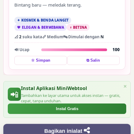
Bintang baru — meledak terang.
✦ KOSMIK & BENDA LANGIT
💗 ELEGAN & BERWIBAWA
♀ BETINA
📐
2
suku kata
📏 Medium
🔤 Dimulai dengan
N
🔊 Ucap
100
⧉ Salin
☆ Simpan
×
Instal Aplikasi MiniWebtool
📲
Tambahkan ke layar utama untuk akses instan — gratis,
cepat, tanpa unduhan.
Instal Gratis
Bagikan inialat