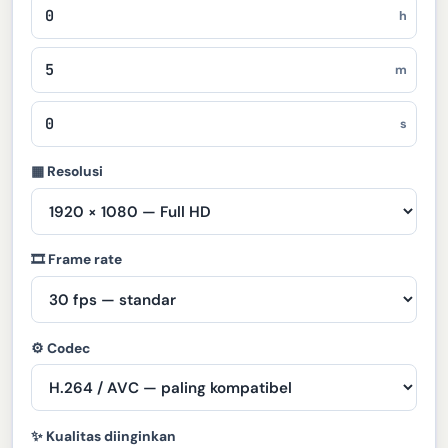
h
m
s
▦ Resolusi
🎞 Frame rate
⚙ Codec
✨ Kualitas diinginkan