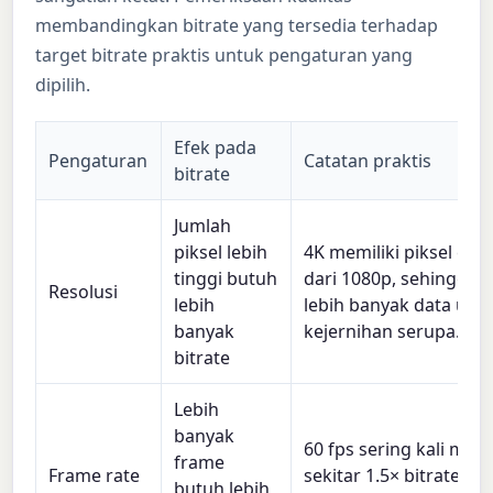
membandingkan bitrate yang tersedia terhadap
target bitrate praktis untuk pengaturan yang
dipilih.
Efek pada
Pengaturan
Catatan praktis
bitrate
Jumlah
piksel lebih
4K memiliki piksel empa
tinggi butuh
dari 1080p, sehingga 
Resolusi
lebih
lebih banyak data unt
banyak
kejernihan serupa.
bitrate
Lebih
banyak
60 fps sering kali me
frame
Frame rate
sekitar 1.5× bitrate dar
butuh lebih