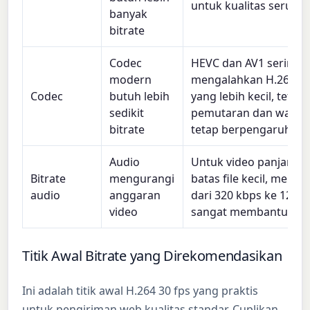
untuk kualitas serupa.
banyak
bitrate
Codec
HEVC dan AV1 sering k
modern
mengalahkan H.264 p
Codec
butuh lebih
yang lebih kecil, teta
sedikit
pemutaran dan waktu
bitrate
tetap berpengaruh.
Audio
Untuk video panjang 
Bitrate
mengurangi
batas file kecil, menu
audio
anggaran
dari 320 kbps ke 128 
video
sangat membantu kuali
Titik Awal Bitrate yang Direkomendasikan
Ini adalah titik awal H.264 30 fps yang praktis
untuk pengiriman web kualitas standar. Cuplikan