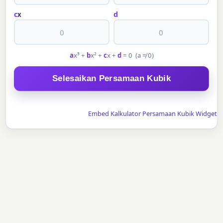
c
d
x
a
x³ +
b
x² +
c
x +
d
= 0 (a ≠ 0)
Selesaikan Persamaan Kubik
Embed Kalkulator Persamaan Kubik Widget