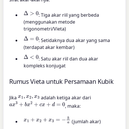
Δ
>
0
: Tiga akar riil yang berbeda
(menggunakan metode
trigonometri/Vieta)
Δ
=
0
: Setidaknya dua akar yang sama
(terdapat akar kembar)
Δ
<
0
: Satu akar riil dan dua akar
kompleks konjugat
Rumus Vieta untuk Persamaan Kubik
x
1
,
x
2
,
x
3
Jika
adalah ketiga akar dari
a
x
3
+
b
x
2
+
c
x
+
d
=
0
, maka:
x
1
+
x
2
+
x
3
=
−
b
a
(jumlah akar)