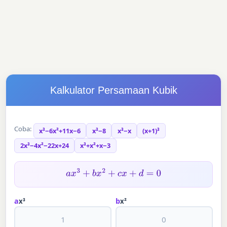
Kalkulator Persamaan Kubik
Coba:
x³−6x²+11x−6
x³−8
x³−x
(x+1)³
2x³−4x²−22x+24
x³+x²+x−3
a
x
3
+
b
x
2
+
c
x
+
d
=
0
a
b
x³
x²