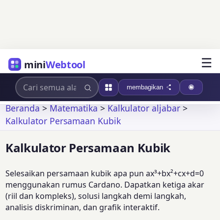
☰
mini
Webtool
membagikan
Beranda
>
Matematika
>
Kalkulator aljabar
>
Kalkulator Persamaan Kubik
Kalkulator Persamaan Kubik
Selesaikan persamaan kubik apa pun ax³+bx²+cx+d=0
menggunakan rumus Cardano. Dapatkan ketiga akar
(riil dan kompleks), solusi langkah demi langkah,
analisis diskriminan, dan grafik interaktif.