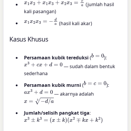
x
1
x
2
+
x
1
x
3
+
x
2
x
3
=
c
a
(jumlah hasil
kali pasangan)
x
1
x
2
x
3
=
−
d
a
(hasil kali akar)
Kasus Khusus
b
=
0
Persamaan kubik tereduksi
(
):
x
3
+
c
x
+
d
=
0
— sudah dalam bentuk
sederhana
b
=
c
=
0
Persamaan kubik murni
(
):
a
x
3
+
d
=
0
— akarnya adalah
x
=
−
d
/
a
3
Jumlah/selisih pangkat tiga
:
x
3
±
k
3
=
(
x
±
k
)
(
x
2
∓
k
x
+
k
2
)