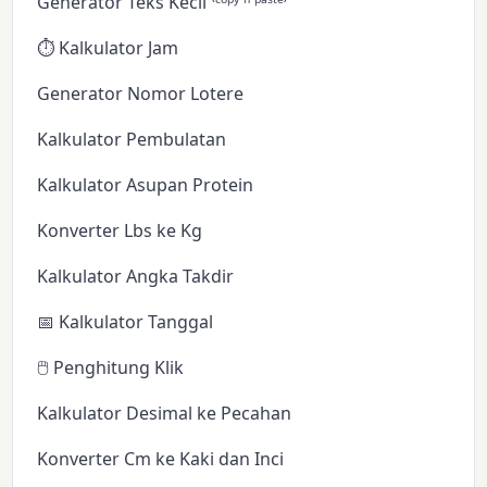
Generator Teks Kecil ⁽ᶜᵒᵖʸ ⁿ ᵖᵃˢᵗᵉ⁾
⏱️ Kalkulator Jam
Generator Nomor Lotere
Kalkulator Pembulatan
Kalkulator Asupan Protein
Konverter Lbs ke Kg
Kalkulator Angka Takdir
📅 Kalkulator Tanggal
🖱️ Penghitung Klik
Kalkulator Desimal ke Pecahan
Konverter Cm ke Kaki dan Inci