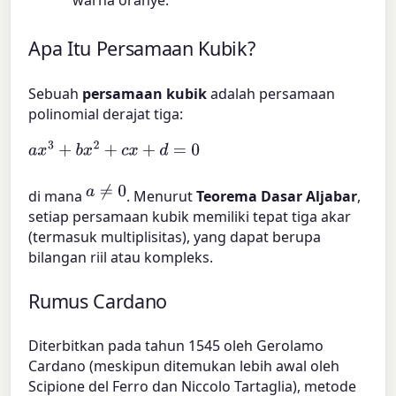
warna oranye.
Apa Itu Persamaan Kubik?
Sebuah
persamaan kubik
adalah persamaan
polinomial derajat tiga:
a
x
3
+
b
x
2
+
c
x
+
d
=
0
a
≠
0
di mana
. Menurut
Teorema Dasar Aljabar
,
setiap persamaan kubik memiliki tepat tiga akar
(termasuk multiplisitas), yang dapat berupa
bilangan riil atau kompleks.
Rumus Cardano
Diterbitkan pada tahun 1545 oleh Gerolamo
Cardano (meskipun ditemukan lebih awal oleh
Scipione del Ferro dan Niccolo Tartaglia), metode