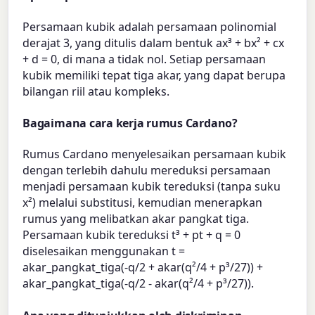
Persamaan kubik adalah persamaan polinomial
derajat 3, yang ditulis dalam bentuk ax³ + bx² + cx
+ d = 0, di mana a tidak nol. Setiap persamaan
kubik memiliki tepat tiga akar, yang dapat berupa
bilangan riil atau kompleks.
Bagaimana cara kerja rumus Cardano?
Rumus Cardano menyelesaikan persamaan kubik
dengan terlebih dahulu mereduksi persamaan
menjadi persamaan kubik tereduksi (tanpa suku
x²) melalui substitusi, kemudian menerapkan
rumus yang melibatkan akar pangkat tiga.
Persamaan kubik tereduksi t³ + pt + q = 0
diselesaikan menggunakan t =
akar_pangkat_tiga(-q/2 + akar(q²/4 + p³/27)) +
akar_pangkat_tiga(-q/2 - akar(q²/4 + p³/27)).