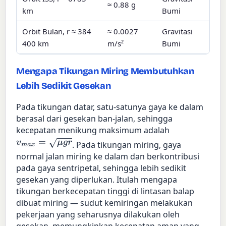
≈ 0.88 g
km
Bumi
Orbit Bulan, r ≈ 384
≈ 0.0027
Gravitasi
400 km
m/s²
Bumi
Mengapa Tikungan Miring Membutuhkan
Lebih Sedikit Gesekan
Pada tikungan datar, satu-satunya gaya ke dalam
berasal dari gesekan ban-jalan, sehingga
kecepatan menikung maksimum adalah
v
m
a
x
=
μ
g
r
. Pada tikungan miring, gaya
normal jalan miring ke dalam dan berkontribusi
pada gaya sentripetal, sehingga lebih sedikit
gesekan yang diperlukan. Itulah mengapa
tikungan berkecepatan tinggi di lintasan balap
dibuat miring — sudut kemiringan melakukan
pekerjaan yang seharusnya dilakukan oleh