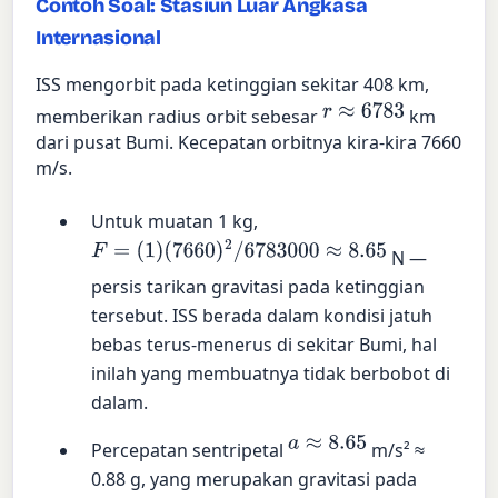
Contoh Soal: Stasiun Luar Angkasa
Internasional
ISS mengorbit pada ketinggian sekitar 408 km,
r
≈
6783
memberikan radius orbit sebesar
km
dari pusat Bumi. Kecepatan orbitnya kira-kira 7660
m/s.
Untuk muatan 1 kg,
F
=
(
1
)
(
7660
)
2
/
6783000
≈
8.65
N —
persis tarikan gravitasi pada ketinggian
tersebut. ISS berada dalam kondisi jatuh
bebas terus-menerus di sekitar Bumi, hal
inilah yang membuatnya tidak berbobot di
dalam.
a
≈
8.65
Percepatan sentripetal
m/s² ≈
0.88 g, yang merupakan gravitasi pada