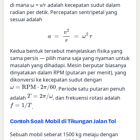
di mana ω = v/r adalah kecepatan sudut dalam
radian per detik. Percepatan sentripetal yang
sesuai adalah
a
=
v
2
r
=
ω
2
r
Kedua bentuk tersebut menjelaskan fisika yang
sama persis — pilih mana saja yang nyaman untuk
masalah yang dihadapi. Mesin berputar biasanya
dinyatakan dalam RPM (putaran per menit), yang
dikonversi ke kecepatan sudut dengan
ω
=
RPM
⋅
2
π
/
60
. Periode satu putaran penuh
T
=
2
π
/
ω
adalah
, dan frekuensi rotasi adalah
f
=
1
/
T
.
Contoh Soal: Mobil di Tikungan Jalan Tol
Sebuah mobil seberat 1500 kg melaju dengan