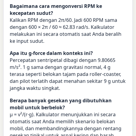
Bagaimana cara mengonversi RPM ke
kecepatan sudut?
Kalikan RPM dengan 2π/60. Jadi 600 RPM sama
dengan 600 × 2π / 60 ≈ 62.83 rad/s. Kalkulator
melakukan ini secara otomatis saat Anda beralih
ke input sudut.
Apa itu g-force dalam konteks ini?
Percepatan sentripetal dibagi dengan 9.80665
m/s². 1 g sama dengan gravitasi normal, 4 g
terasa seperti belokan tajam pada roller-coaster,
dan pilot terlatih dapat menahan sekitar 9 g untuk
jangka waktu singkat.
Berapa banyak gesekan yang dibutuhkan
mobil untuk berbelok?
μ = v²/(r·g). Kalkulator menunjukkan ini secara
otomatis saat Anda memilih skenario belokan
mobil, dan membandingkannya dengan rentang
gesekan tipikal untuk aspal kering dan basah.