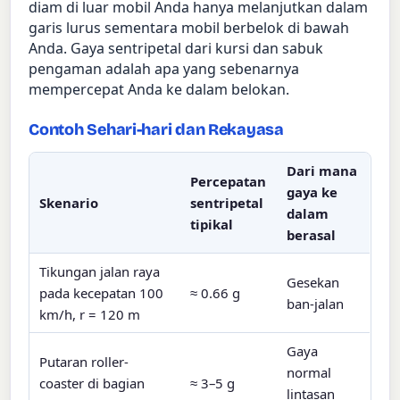
diam di luar mobil Anda hanya melanjutkan dalam
garis lurus sementara mobil berbelok di bawah
Anda. Gaya sentripetal dari kursi dan sabuk
pengaman adalah apa yang sebenarnya
mempercepat Anda ke dalam belokan.
Contoh Sehari-hari dan Rekayasa
Dari mana
Percepatan
gaya ke
Skenario
sentripetal
dalam
tipikal
berasal
Tikungan jalan raya
Gesekan
pada kecepatan 100
≈ 0.66 g
ban-jalan
km/h, r = 120 m
Gaya
Putaran roller-
normal
coaster di bagian
≈ 3–5 g
lintasan