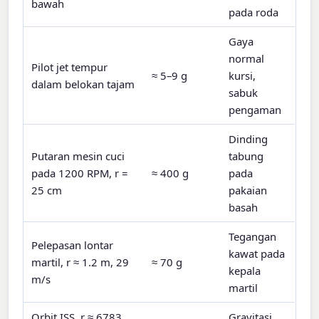
bawah
pada roda
Gaya
normal
Pilot jet tempur
≈ 5–9 g
kursi,
dalam belokan tajam
sabuk
pengaman
Dinding
Putaran mesin cuci
tabung
pada 1200 RPM, r =
≈ 400 g
pada
25 cm
pakaian
basah
Tegangan
Pelepasan lontar
kawat pada
martil, r ≈ 1.2 m, 29
≈ 70 g
kepala
m/s
martil
Orbit ISS, r ≈ 6783
Gravitasi