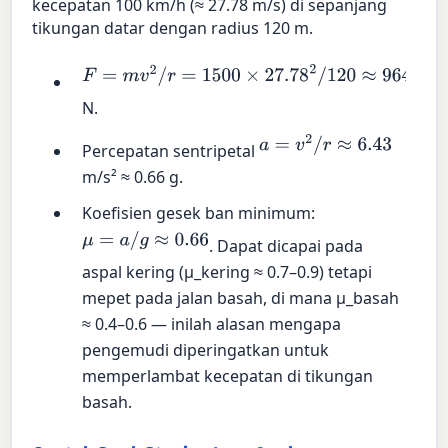
kecepatan 100 km/h (≈ 27.78 m/s) di sepanjang
tikungan datar dengan radius 120 m.
F
=
m
v
2
/
r
=
1500
×
27.78
2
/
120
≈
9645
N.
a
=
v
2
/
r
≈
6.43
Percepatan sentripetal
m/s² ≈ 0.66 g.
Koefisien gesek ban minimum:
μ
=
a
/
g
≈
0.66
. Dapat dicapai pada
aspal kering (μ_kering ≈ 0.7–0.9) tetapi
mepet pada jalan basah, di mana μ_basah
≈ 0.4–0.6 — inilah alasan mengapa
pengemudi diperingatkan untuk
memperlambat kecepatan di tikungan
basah.