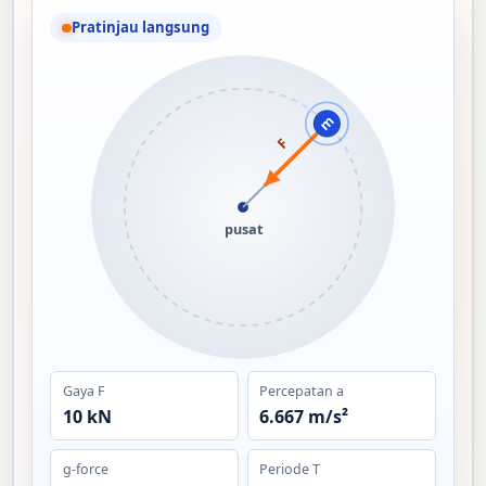
Pratinjau langsung
m
F
pusat
Gaya F
Percepatan a
10 kN
6.667 m/s²
g-force
Periode T