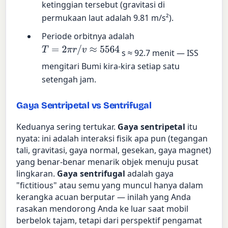
ketinggian tersebut (gravitasi di
permukaan laut adalah 9.81 m/s²).
Periode orbitnya adalah
T
=
2
π
r
/
v
≈
5564
s ≈ 92.7 menit — ISS
mengitari Bumi kira-kira setiap satu
setengah jam.
Gaya Sentripetal vs Sentrifugal
Keduanya sering tertukar.
Gaya sentripetal
itu
nyata: ini adalah interaksi fisik apa pun (tegangan
tali, gravitasi, gaya normal, gesekan, gaya magnet)
yang benar-benar menarik objek menuju pusat
lingkaran.
Gaya sentrifugal
adalah gaya
"fictitious" atau semu yang muncul hanya dalam
kerangka acuan berputar — inilah yang Anda
rasakan mendorong Anda ke luar saat mobil
berbelok tajam, tetapi dari perspektif pengamat