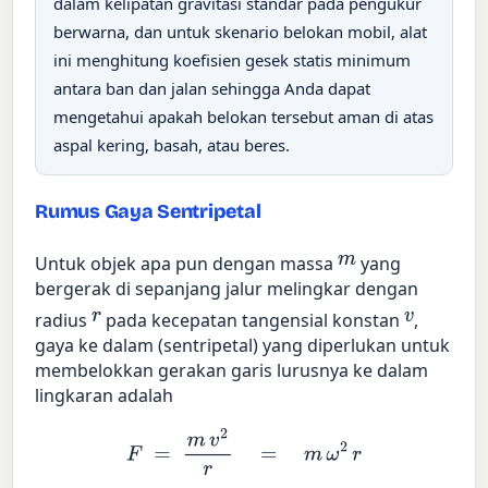
dalam kelipatan gravitasi standar pada pengukur
berwarna, dan untuk skenario belokan mobil, alat
ini menghitung koefisien gesek statis minimum
antara ban dan jalan sehingga Anda dapat
mengetahui apakah belokan tersebut aman di atas
aspal kering, basah, atau beres.
Rumus Gaya Sentripetal
m
Untuk objek apa pun dengan massa
yang
bergerak di sepanjang jalur melingkar dengan
r
v
radius
pada kecepatan tangensial konstan
,
gaya ke dalam (sentripetal) yang diperlukan untuk
membelokkan gerakan garis lurusnya ke dalam
lingkaran adalah
F
=
m
v
2
r
=
m
ω
2
r