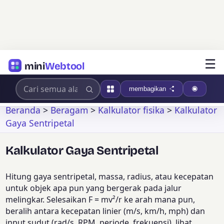
☰
mini
Webtool
membagikan
Beranda
>
Beragam
>
Kalkulator fisika
>
Kalkulator
Gaya Sentripetal
Kalkulator Gaya Sentripetal
Hitung gaya sentripetal, massa, radius, atau kecepatan
untuk objek apa pun yang bergerak pada jalur
melingkar. Selesaikan F = mv²/r ke arah mana pun,
beralih antara kecepatan linier (m/s, km/h, mph) dan
input sudut (rad/s, RPM, periode, frekuensi), lihat