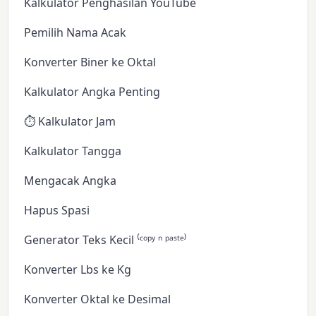
Kalkulator Penghasilan YouTube
Pemilih Nama Acak
Konverter Biner ke Oktal
Kalkulator Angka Penting
⏱️ Kalkulator Jam
Kalkulator Tangga
Mengacak Angka
Hapus Spasi
Generator Teks Kecil ⁽ᶜᵒᵖʸ ⁿ ᵖᵃˢᵗᵉ⁾
Konverter Lbs ke Kg
Konverter Oktal ke Desimal