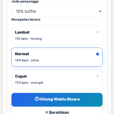
Jeda penyangga
Kecepatan bicara
Lambat
110 kpm · tenang
Normal
140 kpm · jelas
Cepat
170 kpm · energik
⏱ Hitung Waktu Bicara
✕ Bersihkan