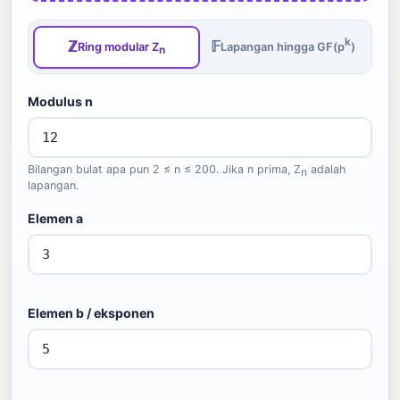
k
ℤ
𝔽
Ring modular Z
Lapangan hingga GF(p
)
n
Modulus n
Bilangan bulat apa pun 2 ≤ n ≤ 200. Jika n prima, Z
adalah
n
lapangan.
Elemen a
Elemen b / eksponen