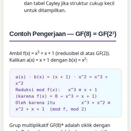
dan tabel Cayley jika struktur cukup kecil
untuk ditampilkan.
Contoh Pengerjaan — GF(8) = GF(2
)
3
3
Ambil f(x) = x
+ x + 1 (iredusibel di atas GF(2)).
2
Kalikan a(x) = x + 1 dengan b(x) = x
:
a(x) · b(x) = (x + 1) · x^2 = x^3 + 
x^2

Reduksi mod f(x):   x^3 ≡ x + 1   
(karena f(x) = 0 ⇒ x^3 = x + 1)

Oleh karena itu          x^3 + x^2 ≡ 
x^2 + x + 1  (mod f, mod 2)
Grup multiplikatif GF(8)* adalah siklik dengan