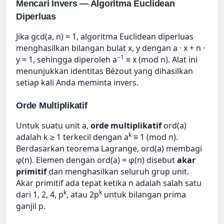
Mencari Invers — Algoritma Euclidean
Diperluas
Jika gcd(a, n) = 1, algoritma Euclidean diperluas
menghasilkan bilangan bulat x, y dengan a · x + n ·
−1
y = 1, sehingga diperoleh a
≡ x (mod n). Alat ini
menunjukkan identitas Bézout yang dihasilkan
setiap kali Anda meminta invers.
Orde Multiplikatif
Untuk suatu unit a,
orde multiplikatif
ord(a)
k
adalah k ≥ 1 terkecil dengan a
≡ 1 (mod n).
Berdasarkan teorema Lagrange, ord(a) membagi
φ(n). Elemen dengan ord(a) = φ(n) disebut
akar
primitif
dan menghasilkan seluruh grup unit.
Akar primitif ada tepat ketika n adalah salah satu
k
k
dari 1, 2, 4, p
, atau 2p
untuk bilangan prima
ganjil p.