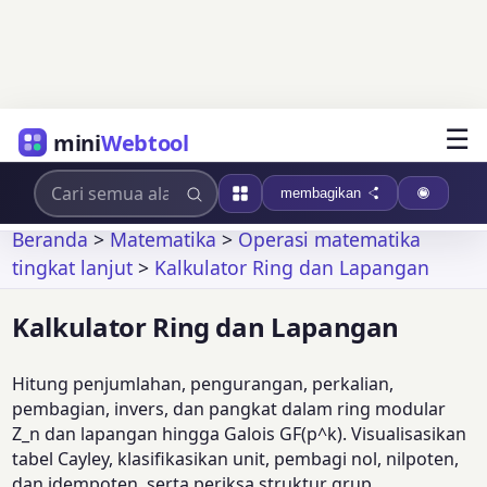
☰
mini
Webtool
membagikan
Beranda
>
Matematika
>
Operasi matematika
tingkat lanjut
>
Kalkulator Ring dan Lapangan
Kalkulator Ring dan Lapangan
Hitung penjumlahan, pengurangan, perkalian,
pembagian, invers, dan pangkat dalam ring modular
Z_n dan lapangan hingga Galois GF(p^k). Visualisasikan
tabel Cayley, klasifikasikan unit, pembagi nol, nilpoten,
dan idempoten, serta periksa struktur grup