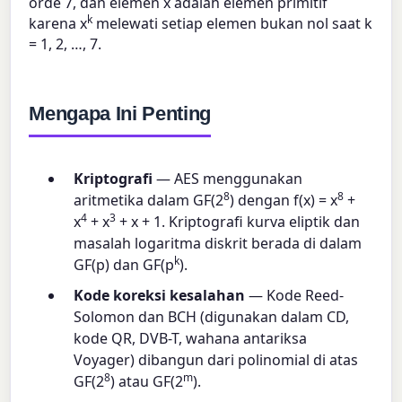
orde 7, dan elemen x adalah elemen primitif
k
karena x
melewati setiap elemen bukan nol saat k
= 1, 2, …, 7.
Mengapa Ini Penting
Kriptografi
— AES menggunakan
8
8
aritmetika dalam GF(2
) dengan f(x) = x
+
4
3
x
+ x
+ x + 1. Kriptografi kurva eliptik dan
masalah logaritma diskrit berada di dalam
k
GF(p) dan GF(p
).
Kode koreksi kesalahan
— Kode Reed-
Solomon dan BCH (digunakan dalam CD,
kode QR, DVB-T, wahana antariksa
Voyager) dibangun dari polinomial di atas
8
m
GF(2
) atau GF(2
).