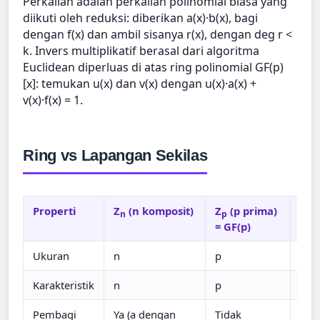
Perkalian adalah perkalian polinomial biasa yang
diikuti oleh reduksi: diberikan a(x)·b(x), bagi
dengan f(x) dan ambil sisanya r(x), dengan deg r <
k. Invers multiplikatif berasal dari algoritma
Euclidean diperluas di atas ring polinomial GF(p)
[x]: temukan u(x) dan v(x) dengan u(x)·a(x) +
v(x)·f(x) = 1.
Ring vs Lapangan Sekilas
Properti
Z
(n komposit)
Z
(p prima)
GF(
n
p
= GF(p)
2
k
Ukuran
n
p
p
Karakteristik
n
p
p
Pembagi
Ya (a dengan
Tidak
Tid