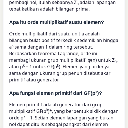
pembagi nol, itulah sebabnya Z
adalah lapangan
n
tepat ketika n adalah bilangan prima.
Apa itu orde multiplikatif suatu elemen?
Orde multiplikatif dari suatu unit a adalah
bilangan bulat positif terkecil k sedemikian hingga
k
a
sama dengan 1 dalam ring tersebut.
Berdasarkan teorema Lagrange, orde ini
membagi ukuran grup multiplikatif: φ(n) untuk Z
,
n
k
k
atau p
− 1 untuk GF(p
). Elemen yang ordenya
sama dengan ukuran grup penuh disebut akar
primitif atau generator.
k
Apa fungsi elemen primitif dari GF(p
)?
Elemen primitif adalah generator dari grup
k
multiplikatif GF(p
)*, yang berbentuk siklik dengan
k
orde p
− 1. Setiap elemen lapangan yang bukan
nol dapat ditulis sebagai pangkat dari elemen