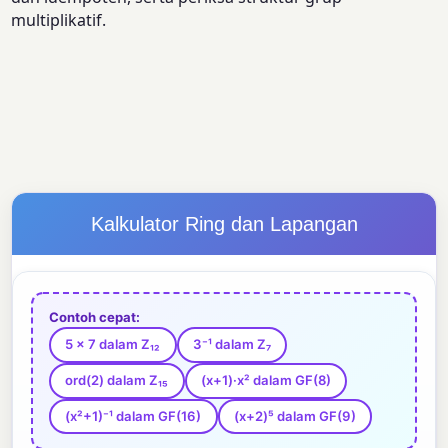
multiplikatif.
Kalkulator Ring dan Lapangan
Contoh cepat:
5 × 7 dalam Z₁₂
3⁻¹ dalam Z₇
ord(2) dalam Z₁₅
(x+1)·x² dalam GF(8)
(x²+1)⁻¹ dalam GF(16)
(x+2)⁵ dalam GF(9)