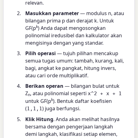
relevan.
Masukkan parameter
— modulus n, atau
bilangan prima p dan derajat k. Untuk
k
GF(p
) Anda dapat mengosongkan
polinomial iredusibel dan kalkulator akan
mengisinya dengan yang standar.
Pilih operasi
— tujuh pilihan mencakup
semua tugas umum: tambah, kurang, kali,
bagi, angkat ke pangkat, hitung invers,
atau cari orde multiplikatif.
Berikan operan
— bilangan bulat untuk
Z
, atau polinomial seperti
x^2 + x + 1
n
k
untuk GF(p
). Bentuk daftar koefisien
(
) juga berfungsi.
1,1,1
Klik Hitung
. Anda akan melihat hasilnya
bersama dengan pengerjaan langkah
demi langkah, klasifikasi setiap elemen,