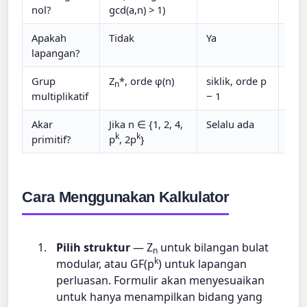
nol?
gcd(a,n) > 1)
Apakah
Tidak
Ya
Ya
lapangan?
Grup
Z
*, orde φ(n)
siklik, orde p
sikl
n
k
multiplikatif
− 1
p
−
Akar
Jika n ∈ {1, 2, 4,
Selalu ada
Sela
k
k
primitif?
p
, 2p
}
Cara Menggunakan Kalkulator
Pilih struktur
— Z
untuk bilangan bulat
n
k
modular, atau GF(p
) untuk lapangan
perluasan. Formulir akan menyesuaikan
untuk hanya menampilkan bidang yang