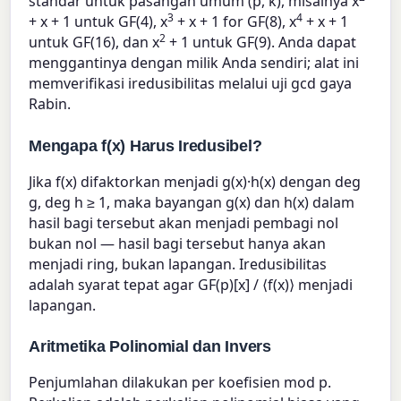
standar untuk pasangan umum (p, k), misalnya x
3
4
+ x + 1 untuk GF(4), x
+ x + 1 for GF(8), x
+ x + 1
2
untuk GF(16), dan x
+ 1 untuk GF(9). Anda dapat
menggantinya dengan milik Anda sendiri; alat ini
memverifikasi iredusibilitas melalui uji gcd gaya
Rabin.
Mengapa f(x) Harus Iredusibel?
Jika f(x) difaktorkan menjadi g(x)·h(x) dengan deg
g, deg h ≥ 1, maka bayangan g(x) dan h(x) dalam
hasil bagi tersebut akan menjadi pembagi nol
bukan nol — hasil bagi tersebut hanya akan
menjadi ring, bukan lapangan. Iredusibilitas
adalah syarat tepat agar GF(p)[x] / ⟨f(x)⟩ menjadi
lapangan.
Aritmetika Polinomial dan Invers
Penjumlahan dilakukan per koefisien mod p.