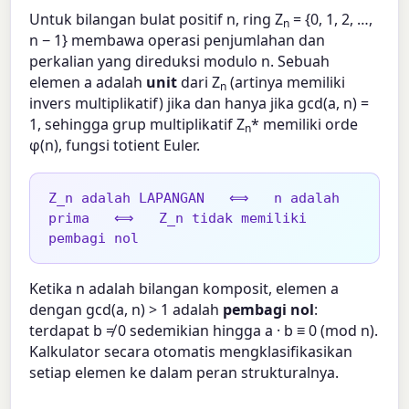
Untuk bilangan bulat positif n, ring Z
= {0, 1, 2, …,
n
n − 1} membawa operasi penjumlahan dan
perkalian yang direduksi modulo n. Sebuah
elemen a adalah
unit
dari Z
(artinya memiliki
n
invers multiplikatif) jika dan hanya jika gcd(a, n) =
1, sehingga grup multiplikatif Z
* memiliki orde
n
φ(n), fungsi totient Euler.
Z_n adalah LAPANGAN   ⟺   n adalah 
prima   ⟺   Z_n tidak memiliki 
pembagi nol
Ketika n adalah bilangan komposit, elemen a
dengan gcd(a, n) > 1 adalah
pembagi nol
:
terdapat b ≠ 0 sedemikian hingga a · b ≡ 0 (mod n).
Kalkulator secara otomatis mengklasifikasikan
setiap elemen ke dalam peran strukturalnya.