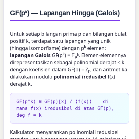
GF(p
) — Lapangan Hingga (Galois)
k
Untuk setiap bilangan prima p dan bilangan bulat
positif k, terdapat satu lapangan yang unik
k
(hingga isomorfisme) dengan p
elemen:
k
lapangan Galois
GF(p
) = 𝔽
. Elemen-elemennya
k
p
direpresentasikan sebagai polinomial derajat < k
dengan koefisien dalam GF(p) = Z
, dan aritmetika
p
dilakukan modulo
polinomial iredusibel
f(x)
derajat k.
GF(p^k) ≅ GF(p)[x] / ⟨f(x)⟩    di 
mana f(x) iredusibel di atas GF(p), 
deg f = k
Kalkulator menyarankan polinomial iredusibel
2