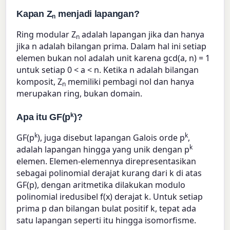
Kapan Z
menjadi lapangan?
n
Ring modular Z
adalah lapangan jika dan hanya
n
jika n adalah bilangan prima. Dalam hal ini setiap
elemen bukan nol adalah unit karena gcd(a, n) = 1
untuk setiap 0 < a < n. Ketika n adalah bilangan
komposit, Z
memiliki pembagi nol dan hanya
n
merupakan ring, bukan domain.
k
Apa itu GF(p
)?
k
k
GF(p
), juga disebut lapangan Galois orde p
,
k
adalah lapangan hingga yang unik dengan p
elemen. Elemen-elemennya direpresentasikan
sebagai polinomial derajat kurang dari k di atas
GF(p), dengan aritmetika dilakukan modulo
polinomial iredusibel f(x) derajat k. Untuk setiap
prima p dan bilangan bulat positif k, tepat ada
satu lapangan seperti itu hingga isomorfisme.