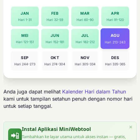
JAN
FEB
MAR
APR
Hari 1-31
Hari 32-59
Hari 60-90
Hari 91-120
AGU
MEI
JUN
JUL
Hari 121-151
Hari 152-181
Hari 182-212
Hari 213-243
SEP
OKT
NOV
DES
Hari 244-273
Hari 274-304
Hari 305-334
Hari 335-365
Anda juga dapat melihat
Kalender Hari dalam Tahun
kami untuk tampilan setahun penuh dengan nomor hari
untuk setiap tanggal.
×
Instal Aplikasi MiniWebtool
📲
Tambahkan ke layar utama untuk akses instan — gratis,