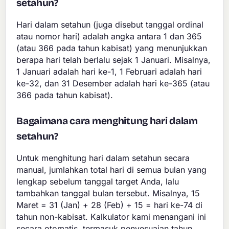
setahun?
Hari dalam setahun (juga disebut tanggal ordinal
atau nomor hari) adalah angka antara 1 dan 365
(atau 366 pada tahun kabisat) yang menunjukkan
berapa hari telah berlalu sejak 1 Januari. Misalnya,
1 Januari adalah hari ke-1, 1 Februari adalah hari
ke-32, dan 31 Desember adalah hari ke-365 (atau
366 pada tahun kabisat).
Bagaimana cara menghitung hari dalam
setahun?
Untuk menghitung hari dalam setahun secara
manual, jumlahkan total hari di semua bulan yang
lengkap sebelum tanggal target Anda, lalu
tambahkan tanggal bulan tersebut. Misalnya, 15
Maret = 31 (Jan) + 28 (Feb) + 15 = hari ke-74 di
tahun non-kabisat. Kalkulator kami menangani ini
secara otomatis, termasuk penyesuaian tahun