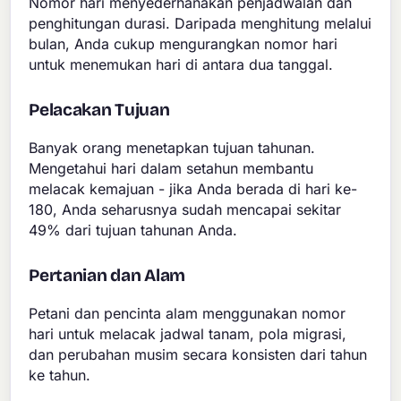
Nomor hari menyederhanakan penjadwalan dan
penghitungan durasi. Daripada menghitung melalui
bulan, Anda cukup mengurangkan nomor hari
untuk menemukan hari di antara dua tanggal.
Pelacakan Tujuan
Banyak orang menetapkan tujuan tahunan.
Mengetahui hari dalam setahun membantu
melacak kemajuan - jika Anda berada di hari ke-
180, Anda seharusnya sudah mencapai sekitar
49% dari tujuan tahunan Anda.
Pertanian dan Alam
Petani dan pencinta alam menggunakan nomor
hari untuk melacak jadwal tanam, pola migrasi,
dan perubahan musim secara konsisten dari tahun
ke tahun.