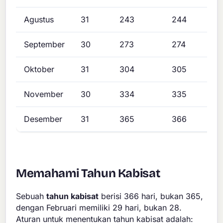
Agustus
31
243
244
September
30
273
274
Oktober
31
304
305
November
30
334
335
Desember
31
365
366
Memahami Tahun Kabisat
Sebuah
tahun kabisat
berisi 366 hari, bukan 365,
dengan Februari memiliki 29 hari, bukan 28.
Aturan untuk menentukan tahun kabisat adalah: