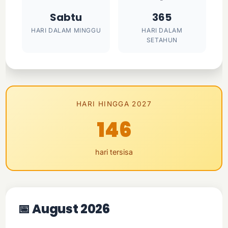
Sabtu
365
HARI DALAM MINGGU
HARI DALAM
SETAHUN
HARI HINGGA 2027
146
hari tersisa
📅 August 2026