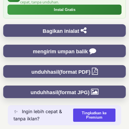
cepat, tanpa unduhan.
Instal Gratis
Bagikan inialat
mengirim umpan balik
unduhhasil(format PDF)
unduhhasil(format JPG)
✨
Ingin lebih cepat &
Tingkatkan ke
Premium
tanpa iklan?