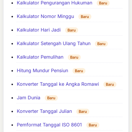
Kalkulator Pengurangan Hukuman
Baru
Kalkulator Nomor Minggu
Baru
Kalkulator Hari Jadi
Baru
Kalkulator Setengah Ulang Tahun
Baru
Kalkulator Pemulihan
Baru
Hitung Mundur Pensiun
Baru
Konverter Tanggal ke Angka Romawi
Baru
Jam Dunia
Baru
Konverter Tanggal Julian
Baru
Pemformat Tanggal ISO 8601
Baru