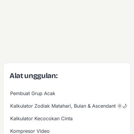
Alat unggulan:
Pembuat Grup Acak
Kalkulator Zodiak Matahari, Bulan & Ascendant 🌞🌙✨
Kalkulator Kecocokan Cinta
Kompresor Video