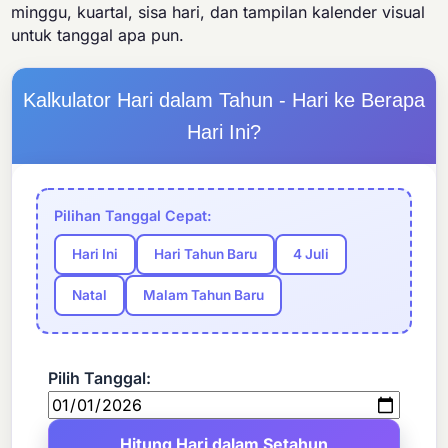
minggu, kuartal, sisa hari, dan tampilan kalender visual
untuk tanggal apa pun.
Kalkulator Hari dalam Tahun - Hari ke Berapa
Hari Ini?
Pilihan Tanggal Cepat:
Hari Ini
Hari Tahun Baru
4 Juli
Natal
Malam Tahun Baru
Pilih Tanggal: