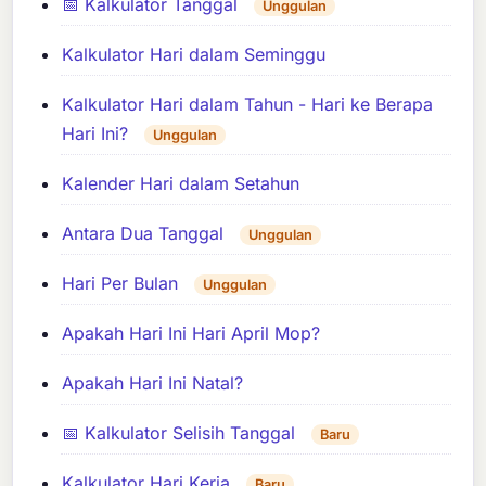
📅 Kalkulator Tanggal
Unggulan
Kalkulator Hari dalam Seminggu
Kalkulator Hari dalam Tahun - Hari ke Berapa
Hari Ini?
Unggulan
Kalender Hari dalam Setahun
Antara Dua Tanggal
Unggulan
Hari Per Bulan
Unggulan
Apakah Hari Ini Hari April Mop?
Apakah Hari Ini Natal?
📅 Kalkulator Selisih Tanggal
Baru
Kalkulator Hari Kerja
Baru