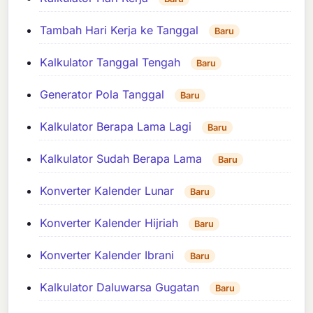
Tambah Hari Kerja ke Tanggal
Baru
Kalkulator Tanggal Tengah
Baru
Generator Pola Tanggal
Baru
Kalkulator Berapa Lama Lagi
Baru
Kalkulator Sudah Berapa Lama
Baru
Konverter Kalender Lunar
Baru
Konverter Kalender Hijriah
Baru
Konverter Kalender Ibrani
Baru
Kalkulator Daluwarsa Gugatan
Baru