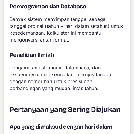
Pemrograman dan Database
Banyak sistem menyimpan tanggal sebagai
tanggal ordinal (tahun + hari dalam setahun) untuk
kesederhanaan. Kalkulator ini membantu
mengonversi antar format.
Penelitian Ilmiah
Pengamatan astronomi, data cuaca, dan
eksperimen ilmiah sering kali merujuk tanggal
dengan nomor hari untuk presisi dan
perbandingan yang mudah lintas tahun.
Pertanyaan yang Sering Diajukan
Apa yang dimaksud dengan hari dalam