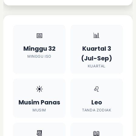
📅
📊
Minggu 32
Kuartal 3
MINGGU ISO
(Jul-Sep)
KUARTAL
☀️
♌
Musim Panas
Leo
MUSIM
TANDA ZODIAK
📆
📖