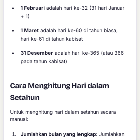
1 Februari
adalah hari ke-32 (31 hari Januari
+ 1)
1 Maret
adalah hari ke-60 di tahun biasa,
hari ke-61 di tahun kabisat
31 Desember
adalah hari ke-365 (atau 366
pada tahun kabisat)
Cara Menghitung Hari dalam
Setahun
Untuk menghitung hari dalam setahun secara
manual:
Jumlahkan bulan yang lengkap:
Jumlahkan