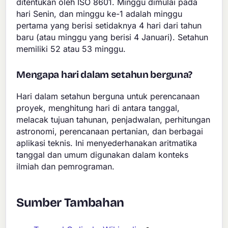
ditentukan oleh ISO 8601. Minggu dimulai pada
hari Senin, dan minggu ke-1 adalah minggu
pertama yang berisi setidaknya 4 hari dari tahun
baru (atau minggu yang berisi 4 Januari). Setahun
memiliki 52 atau 53 minggu.
Mengapa hari dalam setahun berguna?
Hari dalam setahun berguna untuk perencanaan
proyek, menghitung hari di antara tanggal,
melacak tujuan tahunan, penjadwalan, perhitungan
astronomi, perencanaan pertanian, dan berbagai
aplikasi teknis. Ini menyederhanakan aritmatika
tanggal dan umum digunakan dalam konteks
ilmiah dan pemrograman.
Sumber Tambahan