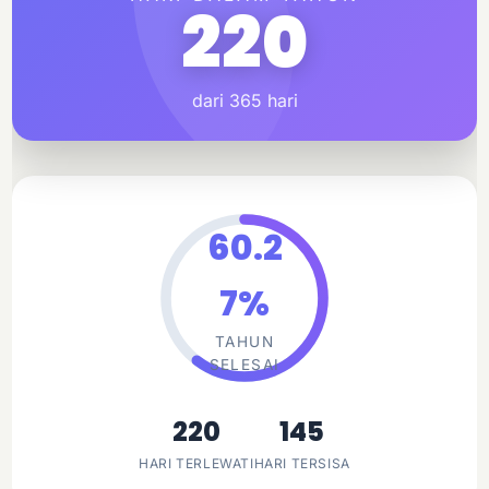
220
dari 365 hari
60.2
7%
TAHUN
SELESAI
220
145
HARI TERLEWATI
HARI TERSISA