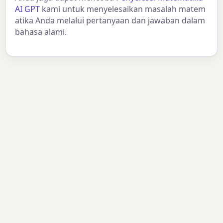
AI GPT
kami untuk menyelesaikan masalah matem
atika Anda melalui pertanyaan dan jawaban dalam
bahasa alami.