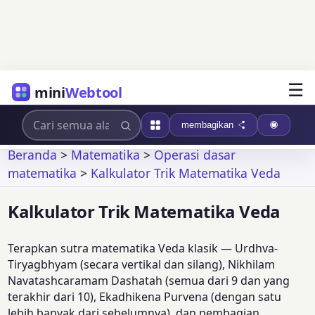
☰
mini
Webtool
membagikan
Beranda
>
Matematika
>
Operasi dasar
matematika
>
Kalkulator Trik Matematika Veda
Kalkulator Trik Matematika Veda
Terapkan sutra matematika Veda klasik — Urdhva-
Tiryagbhyam (secara vertikal dan silang), Nikhilam
Navatashcaramam Dashatah (semua dari 9 dan yang
terakhir dari 10), Ekadhikena Purvena (dengan satu
lebih banyak dari sebelumnya), dan pembagian