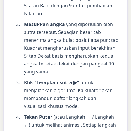
5, atau Bagi dengan 9 untuk pembagian
Nikhilam.
Masukkan angka
yang diperlukan oleh
sutra tersebut. Sebagian besar tab
menerima angka bulat positif apa pun; tab
Kuadrat mengharuskan input berakhiran
5; tab Dekat basis mengharuskan kedua
angka terletak dekat dengan pangkat 10
yang sama.
Klik "Terapkan sutra ▶"
untuk
menjalankan algoritma. Kalkulator akan
membangun daftar langkah dan
visualisasi khusus mode.
Tekan Putar
(atau Langkah → / Langkah
←) untuk melihat animasi. Setiap langkah