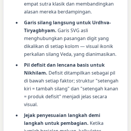
empat sutra klasik dan membandingkan
alasan mereka berdampingan.
Garis silang langsung untuk Urdhva-
Tiryagbhyam.
Garis SVG asli
menghubungkan pasangan digit yang
dikalikan di setiap kolom — visual ikonik
perkalian silang Veda, yang dianimasikan.
Pil defisit dan lencana basis untuk
Nikhilam.
Defisit ditampilkan sebagai pil
di bawah setiap faktor; struktur "setengah
kiri = tambah silang" dan "setengah kanan
= produk defisit" menjadi jelas secara
visual.
Jejak penyesuaian langkah demi
langkah untuk pembagian.
Ketika