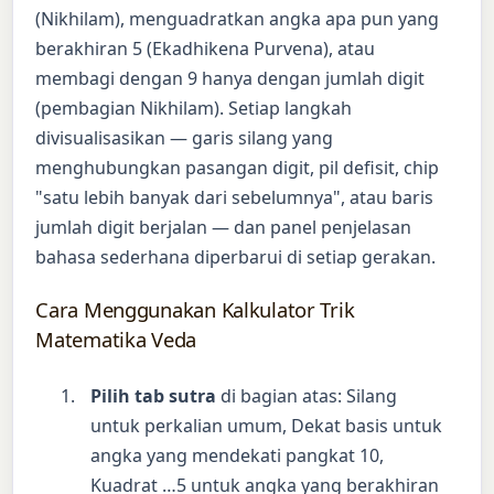
(Nikhilam), menguadratkan angka apa pun yang
berakhiran 5 (Ekadhikena Purvena), atau
membagi dengan 9 hanya dengan jumlah digit
(pembagian Nikhilam). Setiap langkah
divisualisasikan — garis silang yang
menghubungkan pasangan digit, pil defisit, chip
"satu lebih banyak dari sebelumnya", atau baris
jumlah digit berjalan — dan panel penjelasan
bahasa sederhana diperbarui di setiap gerakan.
Cara Menggunakan Kalkulator Trik
Matematika Veda
Pilih tab sutra
di bagian atas: Silang
untuk perkalian umum, Dekat basis untuk
angka yang mendekati pangkat 10,
Kuadrat …5 untuk angka yang berakhiran