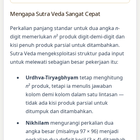
Mengapa Sutra Veda Sangat Cepat
Perkalian panjang standar untuk dua angka
n
-
digit memerlukan
n
² produk digit-demi-digit dan
kisi penuh produk parsial untuk ditambahkan.
Sutra Veda mengeksploitasi struktur pada input
untuk melewati sebagian besar pekerjaan itu:
Urdhva-Tiryagbhyam
tetap menghitung
n
² produk, tetapi ia menulis jawaban
kolom demi kolom dalam satu lintasan —
tidak ada kisi produk parsial untuk
ditumpuk dan ditambahkan.
Nikhilam
mengurangi perkalian dua
angka besar (misalnya 97 × 96) menjadi
perkalian dua defisit kecil (3 × 4) ditambah