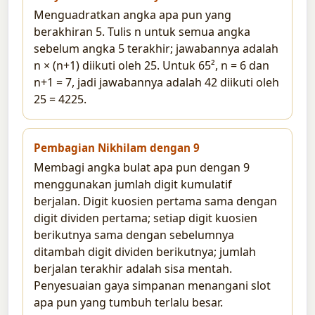
Menguadratkan angka apa pun yang
berakhiran 5. Tulis n untuk semua angka
sebelum angka 5 terakhir; jawabannya adalah
n × (n+1) diikuti oleh 25. Untuk 65², n = 6 dan
n+1 = 7, jadi jawabannya adalah 42 diikuti oleh
25 = 4225.
Pembagian Nikhilam dengan 9
Membagi angka bulat apa pun dengan 9
menggunakan jumlah digit kumulatif
berjalan. Digit kuosien pertama sama dengan
digit dividen pertama; setiap digit kuosien
berikutnya sama dengan sebelumnya
ditambah digit dividen berikutnya; jumlah
berjalan terakhir adalah sisa mentah.
Penyesuaian gaya simpanan menangani slot
apa pun yang tumbuh terlalu besar.