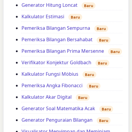
Generator Hitung Loncat
Baru
Kalkulator Estimasi
Baru
Pemeriksa Bilangan Sempurna
Baru
Pemeriksa Bilangan Bersahabat
Baru
Pemeriksa Bilangan Prima Mersenne
Baru
Verifikator Konjektur Goldbach
Baru
Kalkulator Fungsi Möbius
Baru
Pemeriksa Angka Fibonacci
Baru
Kalkulator Akar Digital
Baru
Generator Soal Matematika Acak
Baru
Generator Penguraian Bilangan
Baru
Visualisator Menyimpan dan Meminjam