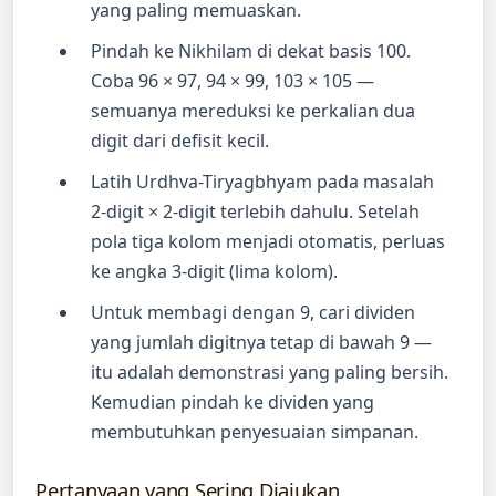
yang paling memuaskan.
Pindah ke Nikhilam di dekat basis 100.
Coba 96 × 97, 94 × 99, 103 × 105 —
semuanya mereduksi ke perkalian dua
digit dari defisit kecil.
Latih Urdhva-Tiryagbhyam pada masalah
2-digit × 2-digit terlebih dahulu. Setelah
pola tiga kolom menjadi otomatis, perluas
ke angka 3-digit (lima kolom).
Untuk membagi dengan 9, cari dividen
yang jumlah digitnya tetap di bawah 9 —
itu adalah demonstrasi yang paling bersih.
Kemudian pindah ke dividen yang
membutuhkan penyesuaian simpanan.
Pertanyaan yang Sering Diajukan