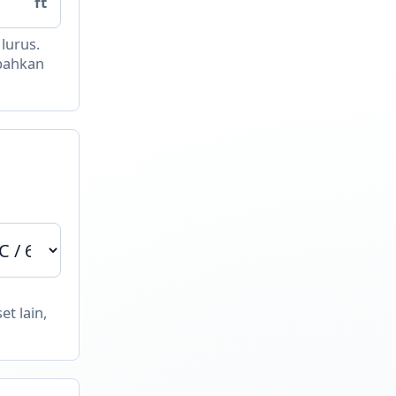
ft
lurus.
mbahkan
et lain,