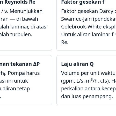
n Reynolds Re
Faktor gesekan f
D / ν. Menunjukkan
Faktor gesekan Darcy 
liran — di bawah
Swamee-Jain (pendeka
lah laminar, di atas
Colebrook-White eksplis
alah turbulen.
Untuk aliran laminar f 
Re.
nan tekanan ΔP
Laju aliran Q
·h
. Pompa harus
Volume per unit waktu
f
si ini untuk
(gpm, L/s, m³/h, cfs). H
 aliran tetap
perkalian antara kece
.
dan luas penampang.