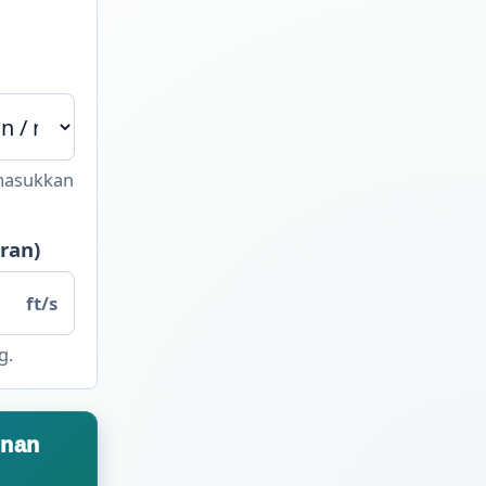
 masukkan
ran)
ft/s
g.
unan