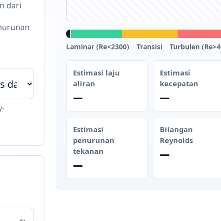
n dari
enurunan
Laminar (Re<2300)
Transisi
Turbulen (Re>4
Estimasi laju
Estimasi
aliran
kecepatan
—
—
y-
Estimasi
Bilangan
penurunan
Reynolds
tekanan
—
—