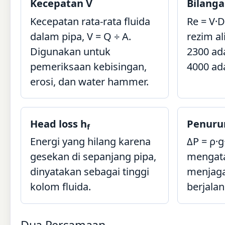
Kecepatan V
Bilanga
Kecepatan rata-rata fluida
Re = V·
dalam pipa, V = Q ÷ A.
rezim a
Digunakan untuk
2300 ada
pemeriksaan kebisingan,
4000 ad
erosi, dan water hammer.
Head loss h
Penuru
f
Energi yang hilang karena
ΔP = ρ·g
gesekan di sepanjang pipa,
mengata
dinyatakan sebagai tinggi
menjaga
kolom fluida.
berjalan
Dua Persamaan