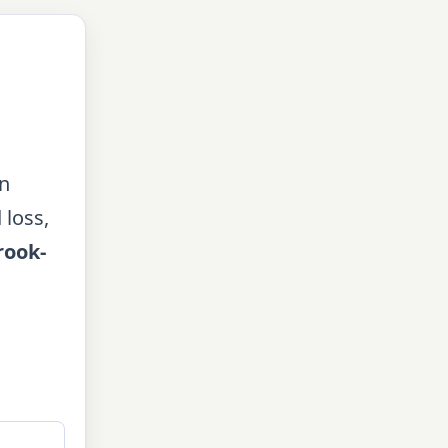
an
 loss,
rook-