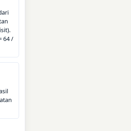
dari
tan
it).
= 64 /
asil
patan