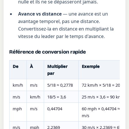
nulle et ils ne se dépasseront jamais.
Avance vs distance
— une avance est un
avantage temporel, pas une distance.
Convertissez-la en distance en multipliant la
vitesse du leader par le temps d'avance.
Référence de conversion rapide
De
À
Multiplier
Exemple
par
km/h
m/s
5/18 ≈ 0,2778
72 km/h × 5/18 = 20 m/s
m/s
km/h
18/5 = 3,6
25 m/s × 3,6 = 90 km/h
mph
m/s
0,44704
60 mph × 0,44704 ≈ 26,
m/s
m/s
mph
2,2369
30 m/s × 2,2369 ≈ 67,1