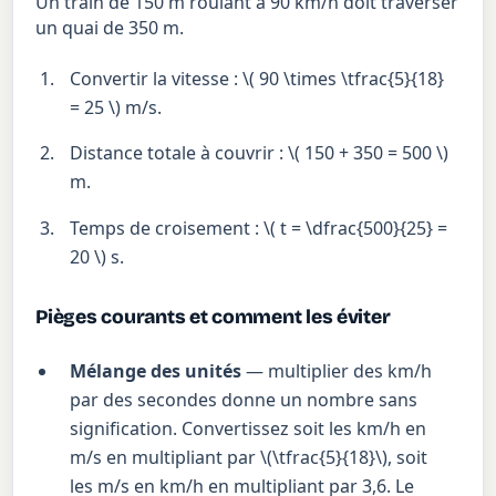
Un train de 150 m roulant à 90 km/h doit traverser
un quai de 350 m.
Convertir la vitesse : \( 90 \times \tfrac{5}{18}
= 25 \) m/s.
Distance totale à couvrir : \( 150 + 350 = 500 \)
m.
Temps de croisement : \( t = \dfrac{500}{25} =
20 \) s.
Pièges courants et comment les éviter
Mélange des unités
— multiplier des km/h
par des secondes donne un nombre sans
signification. Convertissez soit les km/h en
m/s en multipliant par \(\tfrac{5}{18}\), soit
les m/s en km/h en multipliant par 3,6. Le