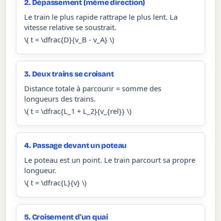
2. Dépassement (même direction)
Le train le plus rapide rattrape le plus lent. La
vitesse relative se soustrait.
\( t = \dfrac{D}{v_B - v_A} \)
3. Deux trains se croisant
Distance totale à parcourir = somme des
longueurs des trains.
\( t = \dfrac{L_1 + L_2}{v_{rel}} \)
4. Passage devant un poteau
Le poteau est un point. Le train parcourt sa propre
longueur.
\( t = \dfrac{L}{v} \)
5. Croisement d'un quai