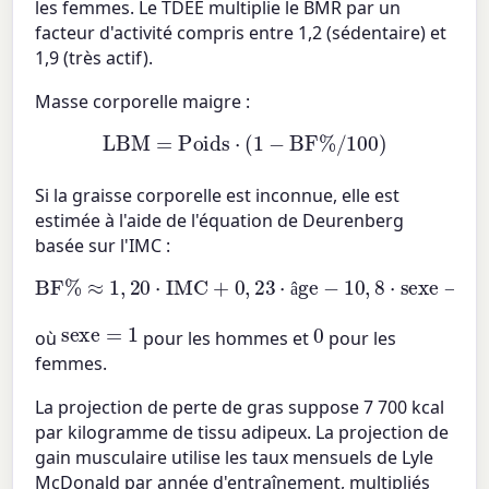
les femmes. Le TDEE multiplie le BMR par un
facteur d'activité compris entre 1,2 (sédentaire) et
1,9 (très actif).
Masse corporelle maigre :
LBM
=
Poids
⋅
(
1
−
BF%
/
100
)
Si la graisse corporelle est inconnue, elle est
estimée à l'aide de l'équation de Deurenberg
basée sur l'IMC :
BF%
≈
1
,
20
⋅
IMC
+
0
,
23
⋅
âge
−
10
,
8
⋅
sexe
−
5
,
4
â
sexe
=
1
0
où
pour les hommes et
pour les
femmes.
La projection de perte de gras suppose 7 700 kcal
par kilogramme de tissu adipeux. La projection de
gain musculaire utilise les taux mensuels de Lyle
McDonald par année d'entraînement, multipliés