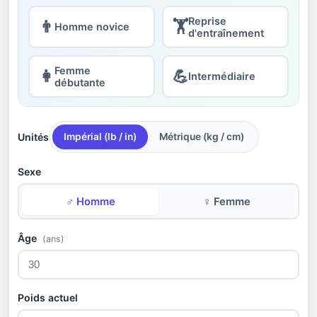
Reprise
👨
🏋
Homme novice
d'entraînement
Femme
👩
💪
Intermédiaire
débutante
Unités
Impérial (lb / in)
Métrique (kg / cm)
Sexe
♂ Homme
♀ Femme
Âge
(ans)
Poids actuel