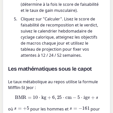
(détermine à la fois le score de faisabilité
et le taux de gain musculaire).
Cliquez sur "Calculer". Lisez le score de
faisabilité de recomposition et le verdict,
suivez le calendrier hebdomadaire de
cyclage calorique, atteignez les objectifs
de macros chaque jour et utilisez le
tableau de projection pour fixer vos
attentes à 12 / 24 / 52 semaines.
Les mathématiques sous le capot
Le taux métabolique au repos utilise la formule
Mifflin-St Jeor :
BMR
=
10
⋅
kg
+
6
,
25
⋅
cm
−
5
⋅
âge
+
s
â
s
=
+
5
s
=
−
161
où
pour les hommes et
pour