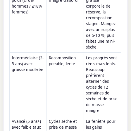
poids (≤10%
maigre d'abord
graisse
hommes / ≤18%
corporelle de
femmes)
réserve, la
recomposition
stagne. Mangez
avec un surplus
de 5-10 %, puis
faites une mini-
sèche.
Intermédiaire (2-
Recomposition
Les progrès sont
5 ans) avec
possible, lente
réels mais lents.
graisse modérée
Beaucoup
préfèrent
alterner des
cycles de 12
semaines de
sèche et de prise
de masse
maigre.
Avancé (5 ans+)
Cycles sèche et
La fenêtre pour
avec faible taux
prise de masse
les gains