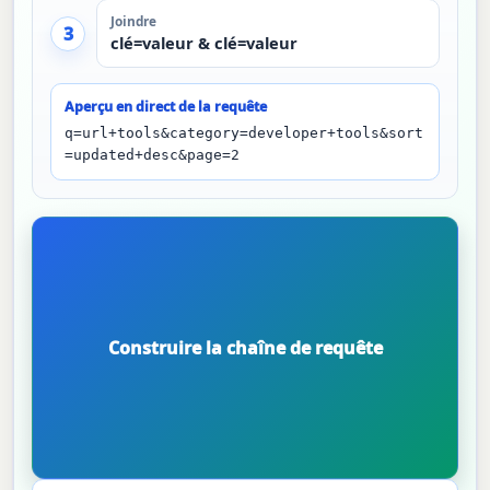
Joindre
3
clé=valeur & clé=valeur
Aperçu en direct de la requête
q=url+tools&category=developer+tools&sort
=updated+desc&page=2