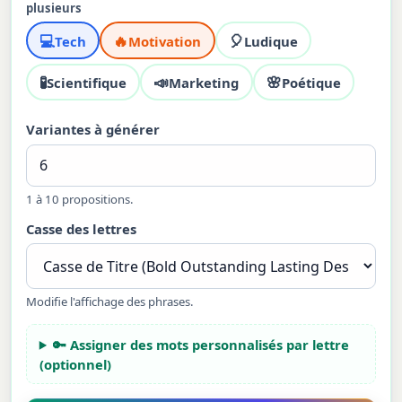
plusieurs
💻
🔥
🎈
Tech
Motivation
Ludique
🧪
📣
🌸
Scientifique
Marketing
Poétique
Variantes à générer
1 à 10 propositions.
Casse des lettres
Modifie l'affichage des phrases.
🔑 Assigner des mots personnalisés par lettre
(optionnel)