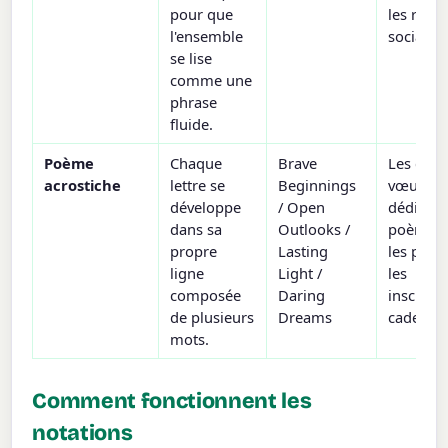
pour que
les rése
l'ensemble
sociaux.
se lise
comme une
phrase
fluide.
Poème
Chaque
Brave
Les cart
acrostiche
lettre se
Beginnings
vœux, le
développe
/ Open
dédicace
dans sa
Outlooks /
poèmes 
propre
Lasting
les prén
ligne
Light /
les
composée
Daring
inscript
de plusieurs
Dreams
cadeaux
mots.
Comment fonctionnent les
notations