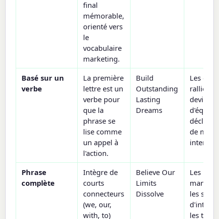
final
mémorable,
orienté vers
le
vocabulaire
marketing.
Basé sur un
La première
Build
Les cris 
verbe
lettre est un
Outstanding
ralliemen
verbe pour
Lasting
devises
que la
Dreams
d'équipe,
phrase se
déclarat
lise comme
de miss
un appel à
internes
l'action.
Phrase
Intègre de
Believe Our
Les
complète
courts
Limits
manifest
connecteurs
Dissolve
les slog
(we, our,
d'introd
with, to)
les text