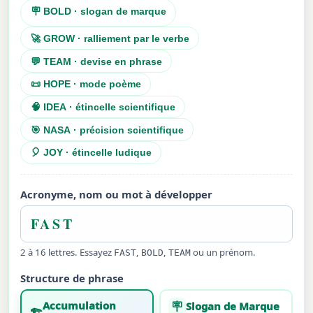
🪧 BOLD · slogan de marque
🚀 GROW · ralliement par le verbe
💬 TEAM · devise en phrase
📜 HOPE · mode poème
🧠 IDEA · étincelle scientifique
🎯 NASA · précision scientifique
🎈 JOY · étincelle ludique
Acronyme, nom ou mot à développer
2 à 16 lettres. Essayez
,
,
ou un prénom.
FAST
BOLD
TEAM
Structure de phrase
Accumulation
🪧
Slogan de Marque