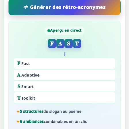
Aperçu en direct
F
A
S
T
↓
F
Fast
A
Adaptive
S
Smart
T
Toolkit
5 structures
du slogan au poème
6 ambiances
combinables en un clic