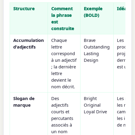
Structure
Comment
Exemple
Idéal p
la phrase
(BOLD)
est
construite
Accumulation
Chaque
Brave
Les nom
d'adjectifs
lettre
Outstanding
produits
correspond
Lasting
projets 
à un adjectif
Design
dernière 
; la dernière
est un 
lettre
devient le
nom décrit.
Slogan de
Des
Bright
Les slog
marque
adjectifs
Original
les nom
courts et
Loyal Drive
campagn
percutants
les ident
associés à
de marq
un nom