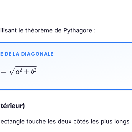
tilisant le théorème de Pythagore :
E DE LA DIAGONALE
d
=
a
2
+
b
2
ntérieur)
rectangle touche les deux côtés les plus longs 