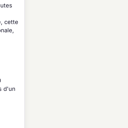
outes
é, cette
onale,
0
s d'un