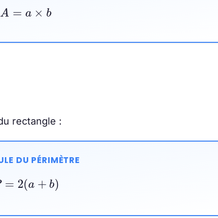
A
=
a
×
b
du rectangle :
LE DU PÉRIMÈTRE
P
=
2
(
a
+
b
)