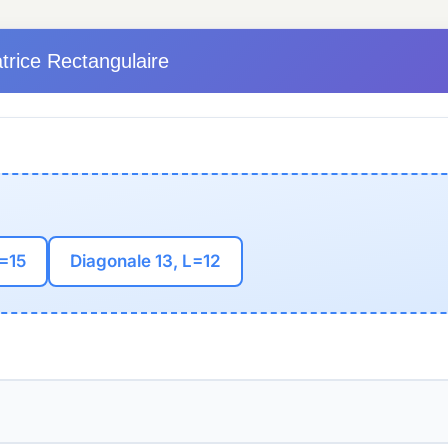
trice Rectangulaire
L=15
Diagonale 13, L=12