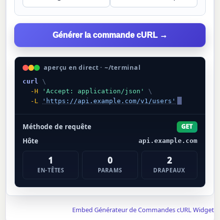
Générer la commande cURL →
aperçu en direct · ~/terminal
curl
\
-H
'Accept: application/json'
\
-L
'https://api.example.com/v1/users'
Méthode de requête
GET
Hôte
api.example.com
1
0
2
EN-TÊTES
PARAMS
DRAPEAUX
Embed Générateur de Commandes cURL Widget