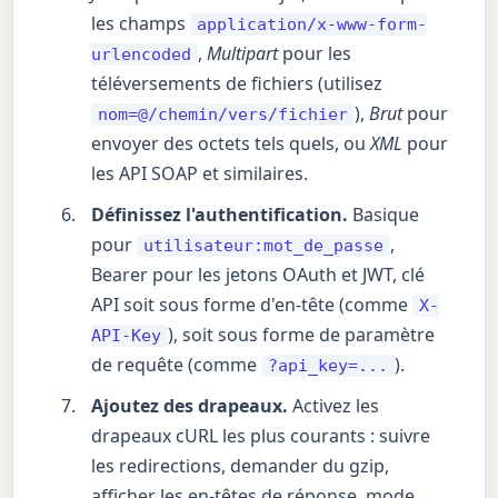
les champs
application/x-www-form-
,
Multipart
pour les
urlencoded
téléversements de fichiers (utilisez
),
Brut
pour
nom=@/chemin/vers/fichier
envoyer des octets tels quels, ou
XML
pour
les API SOAP et similaires.
Définissez l'authentification.
Basique
pour
,
utilisateur:mot_de_passe
Bearer pour les jetons OAuth et JWT, clé
API soit sous forme d'en-tête (comme
X-
), soit sous forme de paramètre
API-Key
de requête (comme
).
?api_key=...
Ajoutez des drapeaux.
Activez les
drapeaux cURL les plus courants : suivre
les redirections, demander du gzip,
afficher les en-têtes de réponse, mode