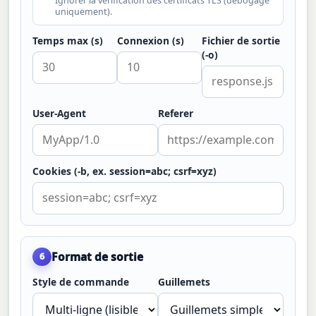
Ignorer la vérification des certificats TLS (débogage
uniquement).
Temps max (s)
Connexion (s)
Fichier de sortie
(-o)
User-Agent
Referer
Cookies (-b, ex. session=abc; csrf=xyz)
Format de sortie
6
Style de commande
Guillemets