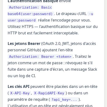
L'authentification basique
envoie
Authorization: Basic
. Le drapeau cURL
base64(user:password)
-u
réalise l'encodage pour vous.
user:password
Utilisez HTTPS — l'authentification basique sur du
HTTP brut est facilement interceptable.
Les jetons Bearer
(OAuth 2.0, JWT, jetons d'accès
personnel GitHub) ajoutent l'en-tête
. Traitez le
Authorization: Bearer <token>
jeton comme un mot de passe : révoquez-le s'il
fuite dans une capture d'écran, un message Slack
ou un log de CI.
Les clés API
peuvent être placées dans un en-tête
(
,
) ou dans un
X-API-Key
X-RapidAPI-Key
paramètre de requête (
).
?api_key=...
L'utilisation d'un en-tête est généralement plus