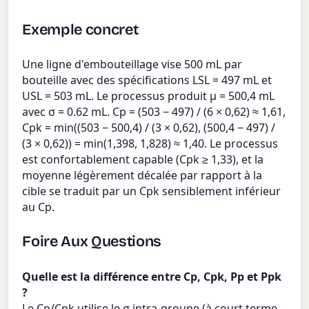
Exemple concret
Une ligne d'embouteillage vise 500 mL par
bouteille avec des spécifications LSL = 497 mL et
USL = 503 mL. Le processus produit μ = 500,4 mL
avec σ = 0.62 mL. Cp = (503 − 497) / (6 × 0,62) ≈ 1,61,
Cpk = min((503 − 500,4) / (3 × 0,62), (500,4 − 497) /
(3 × 0,62)) = min(1,398, 1,828) ≈ 1,40. Le processus
est confortablement capable (Cpk ≥ 1,33), et la
moyenne légèrement décalée par rapport à la
cible se traduit par un Cpk sensiblement inférieur
au Cp.
Foire Aux Questions
Quelle est la différence entre Cp, Cpk, Pp et Ppk
?
Le Cp/Cpk utilise le σ intra-groupe (à court terme,