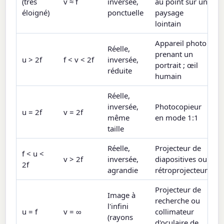
(très
v ≈ f
inversée,
au point sur un
éloigné)
ponctuelle
paysage
lointain
Appareil photo
Réelle,
prenant un
u > 2f
f < v < 2f
inversée,
portrait ; œil
réduite
humain
Réelle,
inversée,
Photocopieur
u = 2f
v = 2f
même
en mode 1:1
taille
Réelle,
Projecteur de
f < u <
v > 2f
inversée,
diapositives ou
2f
agrandie
rétroprojecteur
Projecteur de
Image à
recherche ou
l'infini
u = f
v = ∞
collimateur
(rayons
d'oculaire de