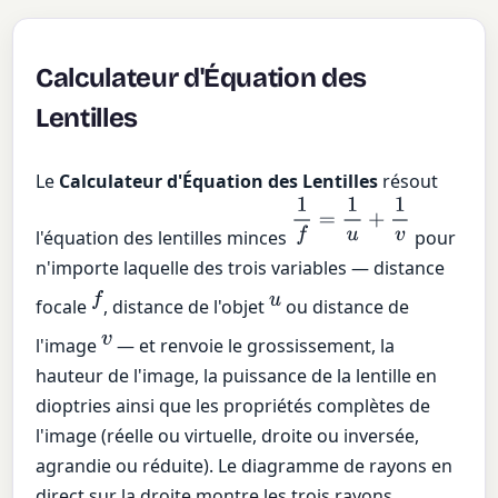
Calculateur d'Équation des
Lentilles
Le
Calculateur d'Équation des Lentilles
résout
1
f
=
1
u
+
1
v
l'équation des lentilles minces
pour
n'importe laquelle des trois variables — distance
f
u
focale
, distance de l'objet
ou distance de
v
l'image
— et renvoie le grossissement, la
hauteur de l'image, la puissance de la lentille en
dioptries ainsi que les propriétés complètes de
l'image (réelle ou virtuelle, droite ou inversée,
agrandie ou réduite). Le diagramme de rayons en
direct sur la droite montre les trois rayons