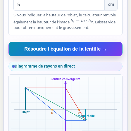
cm
Si vous indiquez la hauteur de l'objet, le calculateur renvoie
h
i
=
m
⋅
h
o
également la hauteur de l'image
. Laissez vide
pour obtenir uniquement le grossissement.
Résoudre l'équation de la lentille →
Diagramme de rayons en direct
Lentille convergente
Objet
F
F'
Image réelle