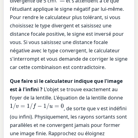
divergente de 5 cm\" — et s'attendent à ce que
l'étudiant applique le signe négatif par lui-même.
Pour rendre le calculateur plus tolérant, si vous
choisissez le type divergent et saisissez une
distance focale positive, le signe est inversé pour
vous. Si vous saisissez une distance focale
négative avec le type convergent, le calculateur
s'interrompt et vous demande de corriger le signe
car cette combinaison est contradictoire.
Que faire si le calculateur indique que l'image
est à l'infini ?
L'objet se trouve exactement au
foyer de la lentille. L'équation de la lentille donne
1
/
v
=
1
/
f
−
1
/
u
=
0
, de sorte que v est indéfini
(ou infini). Physiquement, les rayons sortants sont
parallèles et ne convergent jamais pour former
une image finie. Rapprochez ou éloignez