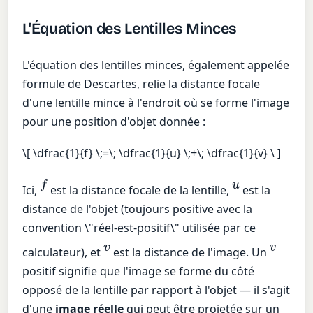
L'Équation des Lentilles Minces
L'équation des lentilles minces, également appelée
formule de Descartes, relie la distance focale
d'une lentille mince à l'endroit où se forme l'image
pour une position d'objet donnée :
\[ \dfrac{1}{f} \;=\; \dfrac{1}{u} \;+\; \dfrac{1}{v} \ ]
f
u
Ici,
est la distance focale de la lentille,
est la
distance de l'objet (toujours positive avec la
convention \"réel-est-positif\" utilisée par ce
v
v
calculateur), et
est la distance de l'image. Un
positif signifie que l'image se forme du côté
opposé de la lentille par rapport à l'objet — il s'agit
d'une
image réelle
qui peut être projetée sur un