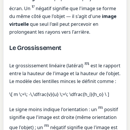
v
écran. Un
négatif signifie que l'image se forme
du même côté que l'objet — il s'agit d'une
image
virtuelle
que seul l'œil peut percevoir en
prolongeant les rayons vers l'arrière.
Le Grossissement
m
Le grossissement linéaire (latéral)
est le rapport
entre la hauteur de l'image et la hauteur de l'objet.
Le modèle des lentilles minces le définit comme :
\[ m \;=\; -\,\dfrac{v}{u} \;=\; \dfrac{h_i}{h_o} \ ]
m
Le signe moins indique l'orientation : un
positif
signifie que l'image est droite (même orientation
m
que l'objet) ; un
négatif signifie que l'image est