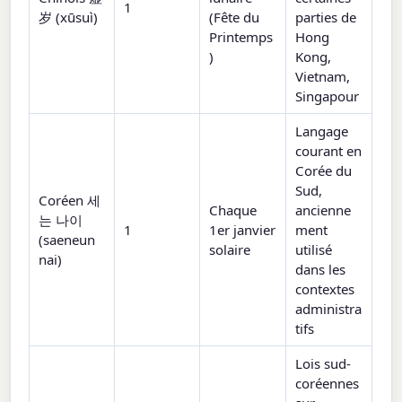
1
岁 (xūsuì)
(Fête du
parties de
Printemps
Hong
)
Kong,
Vietnam,
Singapour
Langage
courant en
Corée du
Sud,
Coréen 세
Chaque
ancienne
는 나이
1
1er janvier
ment
(saeneun
solaire
utilisé
nai)
dans les
contextes
administra
tifs
Lois sud-
coréennes