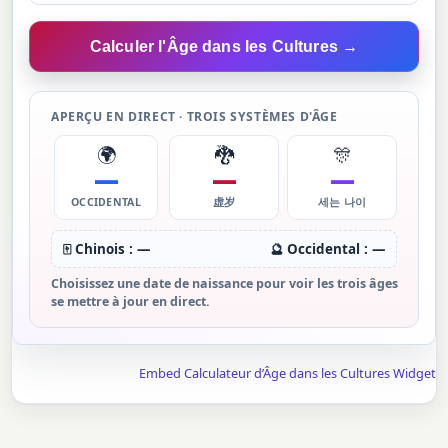
Calculer l'Âge dans les Cultures →
APERÇU EN DIRECT · TROIS SYSTÈMES D'ÂGE
🌍
🐉
🎊
—
—
—
OCCIDENTAL
虚岁
세는 나이
🀄 Chinois :
—
🔮 Occidental :
—
Choisissez une date de naissance pour voir les trois âges
se mettre à jour en direct.
Embed Calculateur d’Âge dans les Cultures Widget