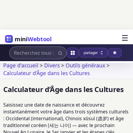
☰
mini
Webtool
partager
Page d'accueil
>
Divers
>
Outils généraux
>
Calculateur d’Âge dans les Cultures
Calculateur d’Âge dans les Cultures
Saisissez une date de naissance et découvrez
instantanément votre âge dans trois systèmes culturels
: Occidental (international), Chinois xūsuì (虚岁) et âge
traditionnel coréen (세는 나이) — avec le prochain
Nouvel An Lunaire, le 1er janvier et les étapes clés