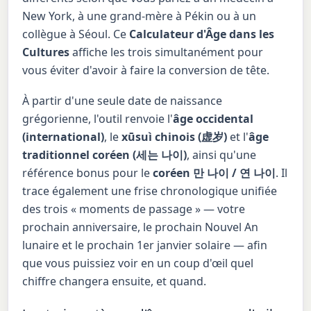
New York, à une grand-mère à Pékin ou à un
collègue à Séoul. Ce
Calculateur d'Âge dans les
Cultures
affiche les trois simultanément pour
vous éviter d'avoir à faire la conversion de tête.
À partir d'une seule date de naissance
grégorienne, l'outil renvoie l'
âge occidental
(international)
, le
xūsuì chinois (虚岁)
et l'
âge
traditionnel coréen (세는 나이)
, ainsi qu'une
référence bonus pour le
coréen 만 나이 / 연 나이
. Il
trace également une frise chronologique unifiée
des trois « moments de passage » — votre
prochain anniversaire, le prochain Nouvel An
lunaire et le prochain 1er janvier solaire — afin
que vous puissiez voir en un coup d'œil quel
chiffre changera ensuite, et quand.