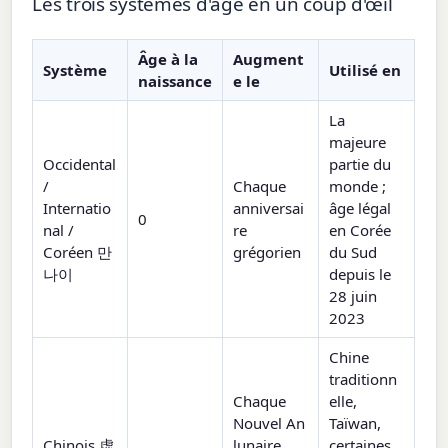
Les trois systèmes d'âge en un coup d'œil
Âge à la
Augment
Système
Utilisé en
naissance
e le
La
majeure
Occidental
partie du
/
Chaque
monde ;
Internatio
anniversai
âge légal
0
nal /
re
en Corée
Coréen 만
grégorien
du Sud
나이
depuis le
28 juin
2023
Chine
traditionn
Chaque
elle,
Nouvel An
Taïwan,
Chinois 虚
lunaire
certaines