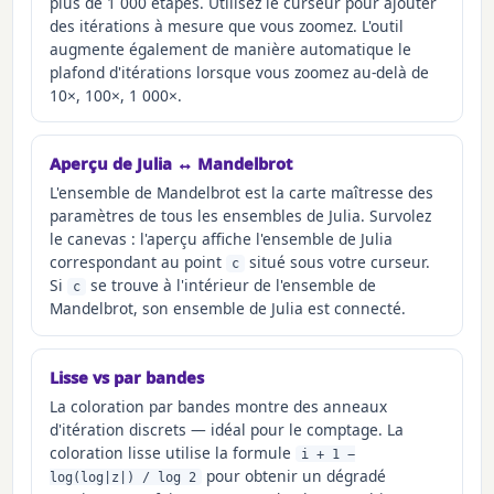
plus de 1 000 étapes. Utilisez le curseur pour ajouter
des itérations à mesure que vous zoomez. L'outil
augmente également de manière automatique le
plafond d'itérations lorsque vous zoomez au-delà de
10×, 100×, 1 000×.
Aperçu de Julia ↔ Mandelbrot
L'ensemble de Mandelbrot est la carte maîtresse des
paramètres de tous les ensembles de Julia. Survolez
le canevas : l'aperçu affiche l'ensemble de Julia
correspondant au point
situé sous votre curseur.
c
Si
se trouve à l'intérieur de l'ensemble de
c
Mandelbrot, son ensemble de Julia est connecté.
Lisse vs par bandes
La coloration par bandes montre des anneaux
d'itération discrets — idéal pour le comptage. La
coloration lisse utilise la formule
i + 1 −
pour obtenir un dégradé
log(log|z|) / log 2