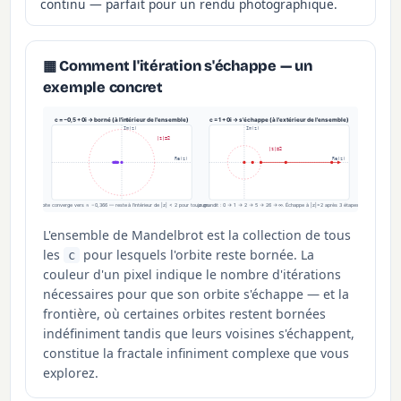
continu — parfait pour un rendu photographique.
▦ Comment l'itération s'échappe — un
exemple concret
c = −0,5 + 0i → borné (à l'intérieur de l'ensemble)
c = 1 + 0i → s'échappe (à l'extérieur de l'ensemble)
Im(z)
Im(z)
|z|=2
|z|=2
Re(z)
Re(z)
L'orbite converge vers ≈ −0,366 — reste à l'intérieur de |z| < 2 pour toujours.
z grandit : 0 → 1 → 2 → 5 → 26 → ∞. Échappe à |z|=2 après 3 étapes.
L'ensemble de Mandelbrot est la collection de tous
les
pour lesquels l'orbite reste bornée. La
c
couleur d'un pixel indique le nombre d'itérations
nécessaires pour que son orbite s'échappe — et la
frontière, où certaines orbites restent bornées
indéfiniment tandis que leurs voisines s'échappent,
constitue la fractale infiniment complexe que vous
explorez.