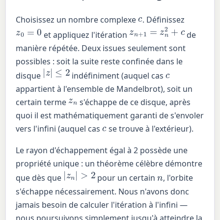
c
Choisissez un nombre complexe
. Définissez
z
n
+
1
=
z
n
2
+
c
z
0
=
0
et appliquez l'itération
de
manière répétée. Deux issues seulement sont
possibles : soit la suite reste confinée dans le
|
z
|
≤
2
c
disque
indéfiniment (auquel cas
appartient à l'ensemble de Mandelbrot), soit un
z
n
certain terme
s'échappe de ce disque, après
quoi il est mathématiquement garanti de s'envoler
c
vers l'infini (auquel cas
se trouve à l'extérieur).
Le rayon d'échappement égal à 2 possède une
propriété unique : un théorème célèbre démontre
|
z
n
|
>
2
n
que dès que
pour un certain
, l'orbite
s'échappe nécessairement. Nous n'avons donc
jamais besoin de calculer l'itération à l'infini —
nous poursuivons simplement jusqu'à atteindre la