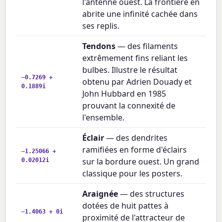
l'antenne ouest. La frontière en
abrite une infinité cachée dans
ses replis.
Tendons
— des filaments
extrêmement fins reliant les
bulbes. Illustre le résultat
−0.7269 +
obtenu par Adrien Douady et
0.1889i
John Hubbard en 1985
prouvant la connexité de
l'ensemble.
Éclair
— des dendrites
ramifiées en forme d'éclairs
−1.25066 +
0.02012i
sur la bordure ouest. Un grand
classique pour les posters.
Araignée
— des structures
dotées de huit pattes à
−1.4063 + 0i
proximité de l'attracteur de