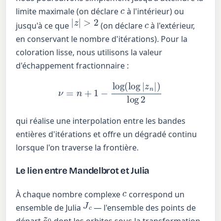
c
limite maximale (on déclare
à l'intérieur) ou
|
z
|
>
2
c
jusqu'à ce que
(on déclare
à l'extérieur,
en conservant le nombre d'itérations). Pour la
coloration lisse, nous utilisons la valeur
d'échappement fractionnaire :
ν
=
n
+
1
−
log
(
log
|
z
n
|
)
log
2
qui réalise une interpolation entre les bandes
entières d'itérations et offre un dégradé continu
lorsque l'on traverse la frontière.
Le lien entre Mandelbrot et Julia
c
À chaque nombre complexe
correspond un
J
c
ensemble de Julia
— l'ensemble des points de
z
0
départ
dont les orbites sous la transformation