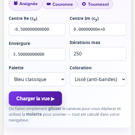
🕷
Araignée
👑
🌻
Couronne
Tournesol
Centre Re (c
)
Centre Im (c
)
x
y
Itérations max
Envergure
Palette
Coloration
Charger la vue ▶
Ou faites simplement
glisser
le canevas pour vous déplacer et
utilisez la
molette
pour zoomer — tout est calculé dans votre
navigateur.