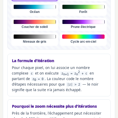
Océan
Forêt
Coucher de soleil
Prune électrique
Niveaux de gris
Cycle arc-en-ciel
La formule d'itération
Pour chaque pixel, on lui associe un nombre
2
complexe
et on exécute
en
c
z
= z
+ c
n+1
n
partant de
. La couleur code le nombre
z
= 0
0
d'étapes nécessaires pour que
— le noir
|z| > 2
signifie que la suite n'a jamais échappé.
Pourquoi le zoom nécessite plus d'itérations
Près de la frontière, l'échappement peut nécessiter