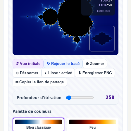
1×
ZOOM
250
ITER
—
CURSEUR
APERÇU DE JULIA
↺ Vue initiale
↻ Rejouer le tracé
⊕ Zoomer
⊖ Dézoomer
◐ Lisse : activé
⬇ Enregistrer PNG
⧉ Copier le lien de partage
Profondeur d'itération
250
Palette de couleurs
Bleu classique
Feu