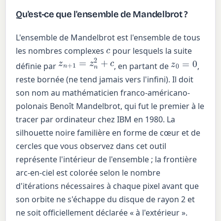
Qu'est-ce que l'ensemble de Mandelbrot ?
L'ensemble de Mandelbrot est l'ensemble de tous
c
les nombres complexes
pour lesquels la suite
z
n
+
1
=
z
n
2
+
c
z
0
=
0
définie par
, en partant de
,
reste bornée (ne tend jamais vers l'infini). Il doit
son nom au mathématicien franco-américano-
polonais Benoît Mandelbrot, qui fut le premier à le
tracer par ordinateur chez IBM en 1980. La
silhouette noire familière en forme de cœur et de
cercles que vous observez dans cet outil
représente l'intérieur de l'ensemble ; la frontière
arc-en-ciel est colorée selon le nombre
d'itérations nécessaires à chaque pixel avant que
son orbite ne s'échappe du disque de rayon 2 et
ne soit officiellement déclarée « à l'extérieur ».