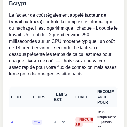
Bcrypt
Le facteur de coût (également appelé
facteur de
travail
ou
tours
) contrôle la complexité informatique
du hachage. Il est logarithmique : chaque +1 double le
travail. Un coût de 12 prend environ 250
millisecondes sur un CPU moderne typique ; un coût
de 14 prend environ 1 seconde. Le tableau ci-
dessous présente les temps de calcul estimés pour
chaque niveau de coût — choisissez une valeur
assez rapide pour votre flux de connexion mais assez
lente pour décourager les attaquants.
RECOMM
TEMPS
COÛT
TOURS
FORCE
ANDÉ
EST.
POUR
Tests
uniquement
INSCURI
4
< 1 ms
— jamais
2^4
SÉ