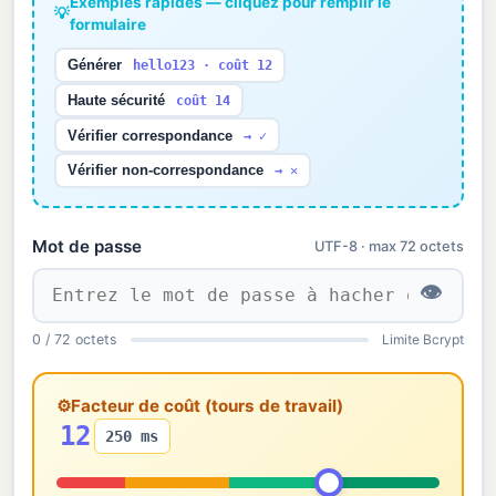
Exemples rapides — cliquez pour remplir le
💡
formulaire
Générer
hello123 · coût 12
Haute sécurité
coût 14
Vérifier correspondance
→ ✓
Vérifier non-correspondance
→ ✕
Mot de passe
UTF-8 · max 72 octets
👁
0 / 72 octets
Limite Bcrypt
⚙
Facteur de coût (tours de travail)
12
250 ms