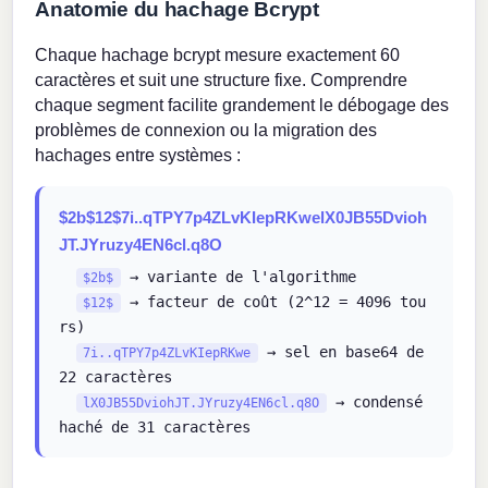
Anatomie du hachage Bcrypt
Chaque hachage bcrypt mesure exactement 60
caractères et suit une structure fixe. Comprendre
chaque segment facilite grandement le débogage des
problèmes de connexion ou la migration des
hachages entre systèmes :
$2b$12$7i..qTPY7p4ZLvKIepRKwelX0JB55Dvioh
JT.JYruzy4EN6cl.q8O
→ variante de l'algorithme
$2b$
→ facteur de coût (2^12 = 4096 tou
$12$
rs)
→ sel en base64 de
7i..qTPY7p4ZLvKIepRKwe
22 caractères
→ condensé
lX0JB55DviohJT.JYruzy4EN6cl.q8O
haché de 31 caractères