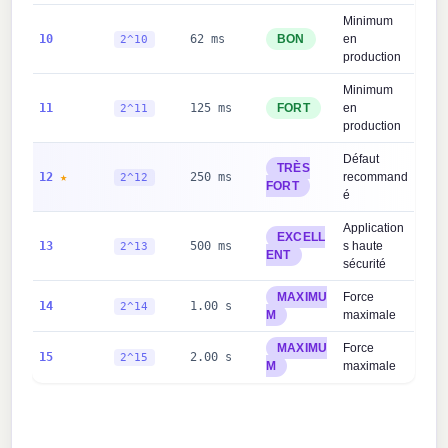
Minimum
10
62 ms
BON
en
2^10
production
Minimum
11
125 ms
FORT
en
2^11
production
Défaut
TRÈS
12
250 ms
recommand
2^12
FORT
é
Application
EXCELL
13
500 ms
s haute
2^13
ENT
sécurité
MAXIMU
Force
14
1.00 s
2^14
M
maximale
MAXIMU
Force
15
2.00 s
2^15
M
maximale