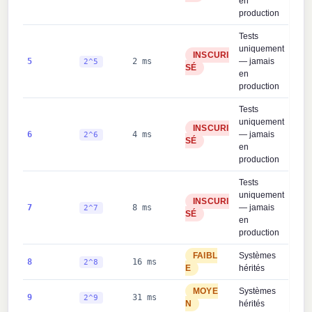
en
production
Tests
uniquement
INSCURI
5
2 ms
— jamais
2^5
SÉ
en
production
Tests
uniquement
INSCURI
6
4 ms
— jamais
2^6
SÉ
en
production
Tests
uniquement
INSCURI
7
8 ms
— jamais
2^7
SÉ
en
production
FAIBL
Systèmes
8
16 ms
2^8
E
hérités
MOYE
Systèmes
9
31 ms
2^9
N
hérités