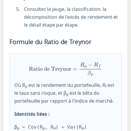
Consultez la jauge, la classification, la
décomposition de l'excès de rendement et
le détail étape par étape.
Formule du Ratio de Treynor
Ratio de Treynor
=
R
p
−
R
f
β
p
Où R
est le rendement du portefeuille, R
est
p
f
le taux sans risque, et β
est le bêta du
p
portefeuille par rapport à l'indice de marché.
Identités liées :
β
= Cov(R
, R
) ÷ Var(R
)
p
p
m
m