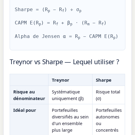
Sharpe = (R
− R
) ÷ σ
p
f
p
CAPM E(R
) = R
+ β
· (R
− R
)
p
f
p
m
f
Alpha de Jensen α = R
− CAPM E(R
)
p
p
Treynor vs Sharpe — Lequel utiliser ?
Treynor
Sharpe
Risque au
Systématique
Risque total
dénominateur
uniquement (β)
(σ)
Idéal pour
Portefeuilles
Portefeuilles
diversifiés au sein
autonomes
d'un ensemble
ou
plus large
concentrés