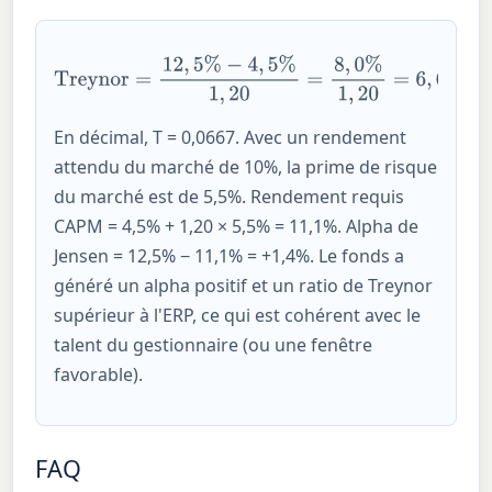
Treynor
=
12
,
5
%
−
4
,
5
%
1
,
20
=
8
,
0
%
1
,
20
=
6
,
67
points de
pourcentage par unité de
β
En décimal, T = 0,0667. Avec un rendement
attendu du marché de 10%, la prime de risque
du marché est de 5,5%. Rendement requis
CAPM = 4,5% + 1,20 × 5,5% = 11,1%. Alpha de
Jensen = 12,5% − 11,1% = +1,4%. Le fonds a
généré un alpha positif et un ratio de Treynor
supérieur à l'ERP, ce qui est cohérent avec le
talent du gestionnaire (ou une fenêtre
favorable).
FAQ