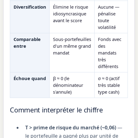
Diversification
Élimine le risque
Aucune —
idiosyncrasique
pénalise
avant le score
toute
volatilité
Comparable
Sous-portefeuilles
Fonds avec
entre
d'un même grand
des
mandat
mandats
très
différents
Échoue quand
β ≈ 0 (le
σ ≈ 0 (actif
dénominateur
très stable
s'annule)
type cash)
Comment interpréter le chiffre
T > prime de risque du marché (~0,06)
—
le portefeuille a gagné plus par unité de