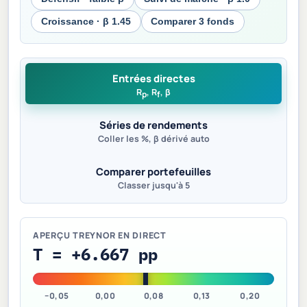
Croissance · β 1.45
Comparer 3 fonds
Entrées directes
R
, R
, β
p
f
Séries de rendements
Coller les %, β dérivé auto
Comparer portefeuilles
Classer jusqu'à 5
APERÇU TREYNOR EN DIRECT
T = +6.667 pp
−0,05
0,00
0,08
0,13
0,20