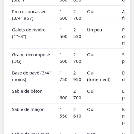
Pierre concassée
1
2
Oui
Allées
(3/4″ #57)
600
700
franç
Galets de rivière
1
2
Un peu
Parte
(1″–3″)
500
530
décora
rivièr
Granit décomposé
1
2
Oui
Sentie
(DG)
600
700
pavé
Base de pavé (3/4″
1
2
Oui
Base 
moins)
750
950
(fortement)
dalle
Sable de béton
1
2
Oui
Lit d
600
700
pavé
Sable de maçon
1
2
Oui
Méla
550
610
mortie
pavé