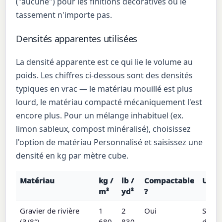
("aucune") pour les finitions décoratives où le
tassement n'importe pas.
Densités apparentes utilisées
La densité apparente est ce qui lie le volume au
poids. Les chiffres ci-dessous sont des densités
typiques en vrac — le matériau mouillé est plus
lourd, le matériau compacté mécaniquement l'est
encore plus. Pour un mélange inhabituel (ex.
limon sableux, compost minéralisé), choisissez
l'option de matériau Personnalisé et saisissez une
densité en kg par mètre cube.
Matériau
kg /
lb /
Compactable
Usag
m³
yd³
?
Gravier de rivière
1
2
Oui
Sentie
(3/8″)
680
830
drain