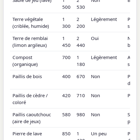
Sable de jeu (lavé)
1
2
Non
Bacs 
500
530
Terre végétale
1
2
Légèrement
Pelou
(criblée, humide)
300
200
surél
Terre de remblai
1
2
Oui
Nivel
(limon argileux)
450
440
basse
Compost
700
1
Légèrement
Amen
(organique)
180
sol, f
Paillis de bois
400
670
Non
Parte
d'arb
Paillis de cèdre /
420
710
Non
Parte
coloré
Paillis caoutchouc
580
980
Non
Struc
(aire de jeux)
parcs
Pierre de lave
850
1
Un peu
Parte