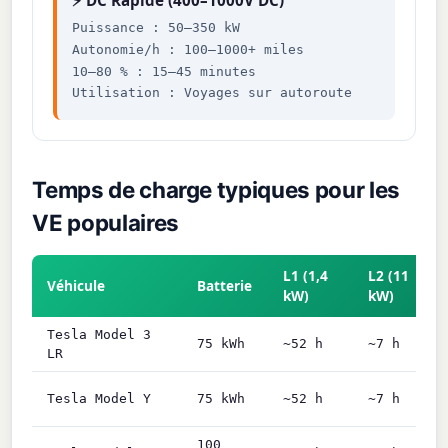
⚡ DC Rapide (400–1000V DC)
Puissance : 50–350 kW
Autonomie/h : 100–1000+ miles
10–80 % : 15–45 minutes
Utilisation : Voyages sur autoroute
Temps de charge typiques pour les
VE populaires
L1 (1,4
L2 (11
Véhicule
Batterie
kW)
kW)
Tesla Model 3
75 kWh
~52 h
~7 h
LR
Tesla Model Y
75 kWh
~52 h
~7 h
100