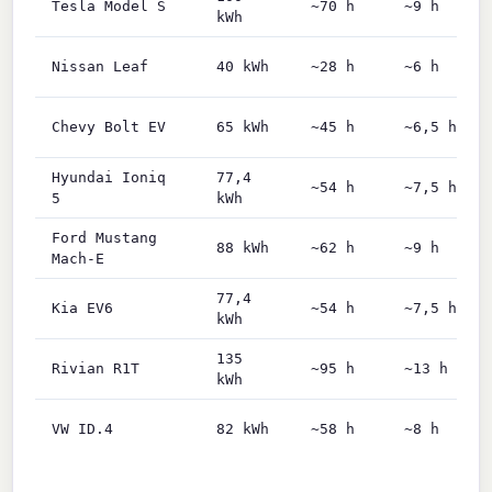
Tesla Model S
~70 h
~9 h
kWh
Nissan Leaf
40 kWh
~28 h
~6 h
Chevy Bolt EV
65 kWh
~45 h
~6,5 h
Hyundai Ioniq
77,4
~54 h
~7,5 h
5
kWh
Ford Mustang
88 kWh
~62 h
~9 h
Mach-E
77,4
Kia EV6
~54 h
~7,5 h
kWh
135
Rivian R1T
~95 h
~13 h
kWh
VW ID.4
82 kWh
~58 h
~8 h