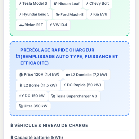
⚡ Tesla Model S
⚡ Chevy Bolt
🍃 Nissan Leaf
⚡ Hyundai Ioniq 5
⚡ Kia EV6
🐎 Ford Mach-E
🛻 Rivian R1T
⚡ VW ID.4
PRÉRÉGLAGE RAPIDE CHARGEUR
🔌
(REMPLISSAGE AUTO TYPE, PUISSANCE ET
EFFICACITÉ)
🏠 Prise 120V (1,4 kW)
🏡 L2 Domicile (7,2 kW)
⚡ DC Rapide (50 kW)
🔋 L2 Borne (11,5 kW)
⚡⚡ DC 150 kW
🚀 Tesla Supercharger V3
🚀 Ultra 350 kW
🔋
VÉHICULE & NIVEAU DE CHARGE
🔋
Capacité batterie (kWh)