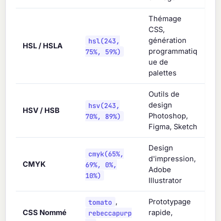
Thémage
CSS,
hsl(243,
génération
HSL / HSLA
75%, 59%)
programmatiq
ue de
palettes
Outils de
hsv(243,
design
HSV / HSB
70%, 89%)
Photoshop,
Figma, Sketch
Design
cmyk(65%,
d'impression,
CMYK
69%, 0%,
Adobe
10%)
Illustrator
tomato
,
Prototypage
CSS Nommé
rebeccapurp
rapide,