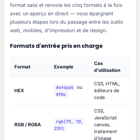
format saisi et renvoie les cinq formats à la fois
avec un aperçu en direct — vous épargnant
plusieurs étapes lors du passage entre les outils
web, mobiles, d'impression et de design.
Formats d'entrée pris en charge
Cas
Format
Exemple
d'utilisation
CSS, HTML,
#4f46e5
ou
HEX
éditeurs de
#f0c
code
CSS,
JavaScript
rgb(79, 70,
RGB / RGBA
canvas,
229)
traitement
d'image