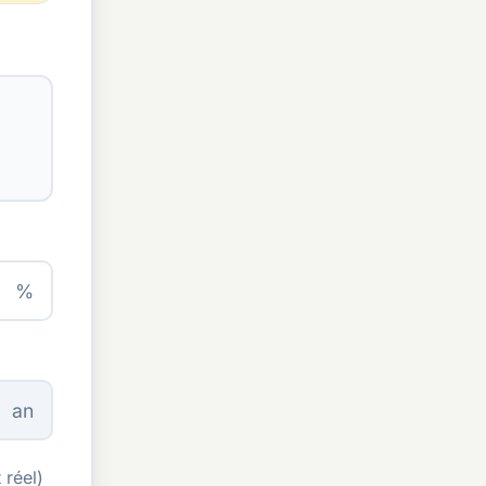
%
an
 réel)