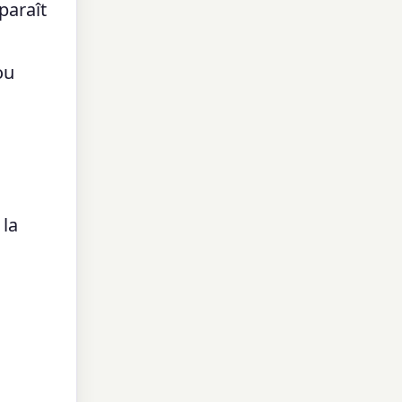
paraît
ou
 la