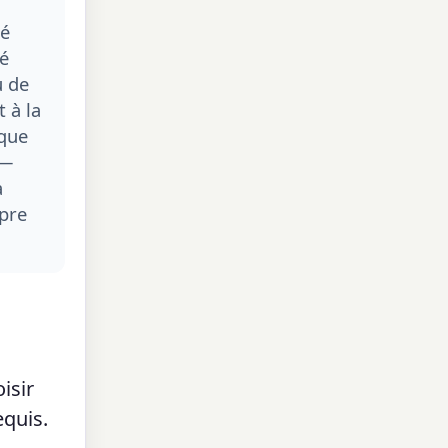
té
té
u de
 à la
aque
 —
a
pre
isir
equis.