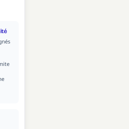
ité
agnés
imite
ne