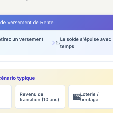
r de Versement de Rente
etirez un versement
Le solde s'épuise avec 
→
📉
temps
énario typique
Revenu de
Loterie /
🎰
transition (10 ans)
héritage