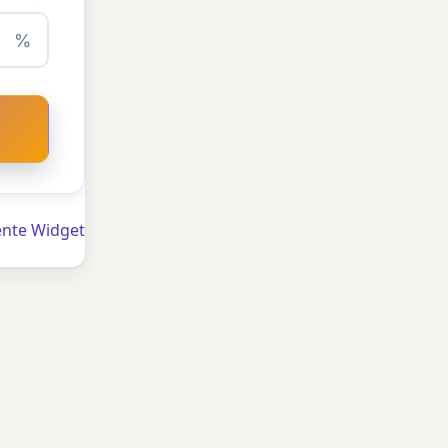
%
ente Widget