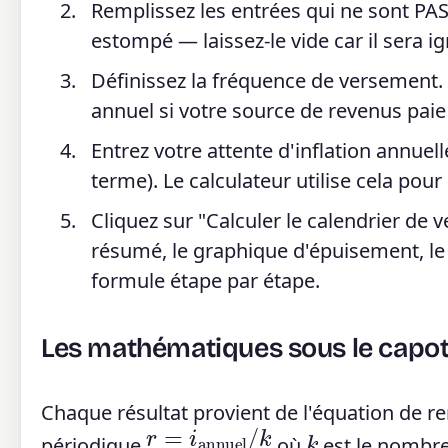
Remplissez les entrées qui ne sont PA
estompé — laissez-le vide car il sera i
Définissez la fréquence de versement. L
annuel si votre source de revenus paie 
Entrez votre attente d'inflation annuel
terme). Le calculateur utilise cela pour 
Cliquez sur "Calculer le calendrier de ve
résumé, le graphique d'épuisement, le
formule étape par étape.
Les mathématiques sous le capo
Chaque résultat provient de l'équation de ren
r
=
i
annuel
/
k
k
périodique
où
est le nombre