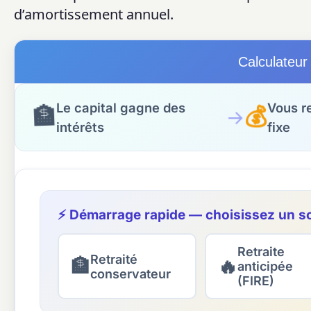
d’amortissement annuel.
Calculateu
Le capital gagne des
Vous r
💰
🏦
→
intérêts
fixe
⚡ Démarrage rapide — choisissez un sc
Retraite
Retraité
🏦
🔥
anticipée
conservateur
(FIRE)