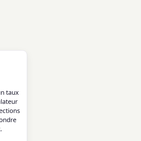
un taux
ulateur
rections
pondre
.