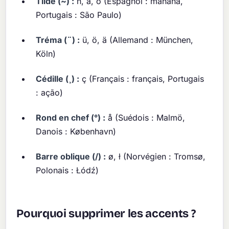
Tilde (~) :
ñ, ã, õ (Espagnol : mañana,
Portugais : São Paulo)
Tréma (¨) :
ü, ö, ä (Allemand : München,
Köln)
Cédille (¸) :
ç (Français : français, Portugais
: ação)
Rond en chef (°) :
å (Suédois : Malmö,
Danois : København)
Barre oblique (/) :
ø, ł (Norvégien : Tromsø,
Polonais : Łódź)
Pourquoi supprimer les accents ?