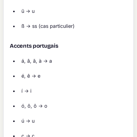
ü → u
ß → ss (cas particulier)
Accents portugais
á, â, ã, à → a
é, ê → e
í → i
ó, ô, õ → o
ú → u
ç → c