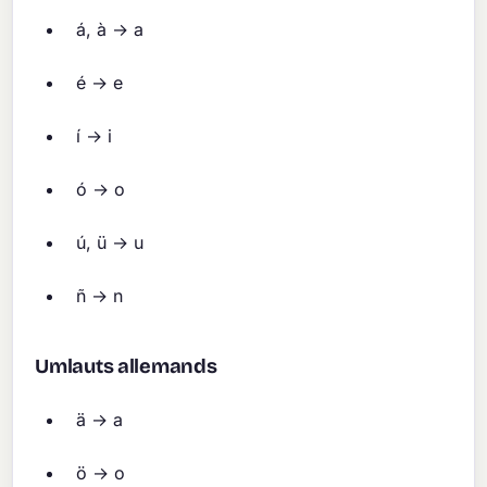
á, à → a
é → e
í → i
ó → o
ú, ü → u
ñ → n
Umlauts allemands
ä → a
ö → o