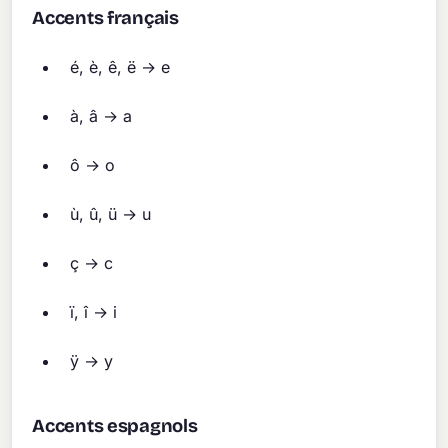
Accents français
é, è, ê, ë → e
à, â → a
ô → o
ù, û, ü → u
ç → c
ï, î → i
ÿ → y
Accents espagnols