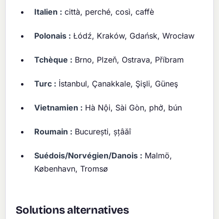
Italien :
città, perché, così, caffè
Polonais :
Łódź, Kraków, Gdańsk, Wrocław
Tchèque :
Brno, Plzeň, Ostrava, Příbram
Turc :
İstanbul, Çanakkale, Şişli, Güneş
Vietnamien :
Hà Nội, Sài Gòn, phở, bún
Roumain :
București, șțâăî
Suédois/Norvégien/Danois :
Malmö,
København, Tromsø
Solutions alternatives