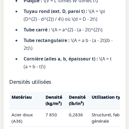
Plaque :
\(V = L \times W \times t\)
Tuyau rond (ext. D, paroi t) :
\(A = \pi
(D^{2} - d^{2}) / 4\) où \(d = D - 2t\)
Tube carré :
\(A = a^{2} - (a - 2t)^{2}\)
Tube rectangulaire :
\(A = a b - (a - 2t)(b -
2t)\)
Cornière (ailes a, b, épaisseur t) :
\(A = t
(a + b - t)\)
Densités utilisées
Matériau
Densité
Densité
Utilisation typiq
(kg/m³)
(lb/in³)
Acier doux
7 850
0,2836
Structurel, fabricat
(A36)
générale