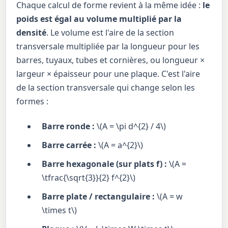
Chaque calcul de forme revient à la même idée :
le
poids est égal au volume multiplié par la
densité
. Le volume est l'aire de la section
transversale multipliée par la longueur pour les
barres, tuyaux, tubes et cornières, ou longueur ×
largeur × épaisseur pour une plaque. C'est l'aire
de la section transversale qui change selon les
formes :
Barre ronde :
\(A = \pi d^{2} / 4\)
Barre carrée :
\(A = a^{2}\)
Barre hexagonale (sur plats f) :
\(A =
\tfrac{\sqrt{3}}{2} f^{2}\)
Barre plate / rectangulaire :
\(A = w
\times t\)