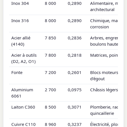
Inox 304
8 000
0,2890
Alimentaire, marin
architectural
Inox 316
8 000
0,2890
Chimique, marine,
corrosion
Acier allié
7 850
0,2836
Arbres, engrenage
(4140)
boulons haute rési
Acier à outils
7 800
0,2818
Matrices, poinçons
(D2, A2, O1)
Fonte
7 200
0,2601
Blocs moteurs, re
d'égout
Aluminium
2 700
0,0975
Châssis légers, tra
6061
Laiton C360
8 500
0,3071
Plomberie, raccord
quincaillerie
Cuivre C110
8 960
0,3237
Électricité, plomber