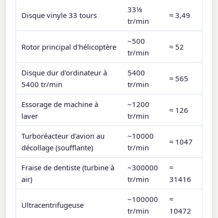
33⅓
Disque vinyle 33 tours
≈ 3,49
tr/min
~500
Rotor principal d'hélicoptère
≈ 52
tr/min
Disque dur d'ordinateur à
5400
≈ 565
5400 tr/min
tr/min
Essorage de machine à
~1200
≈ 126
laver
tr/min
Turboréacteur d'avion au
~10000
≈ 1047
décollage (soufflante)
tr/min
Fraise de dentiste (turbine à
~300000
≈
air)
tr/min
31416
~100000
≈
Ultracentrifugeuse
tr/min
10472