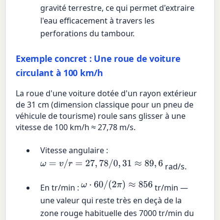
gravité terrestre, ce qui permet d'extraire
l'eau efficacement à travers les
perforations du tambour.
Exemple concret : Une roue de voiture
circulant à 100 km/h
La roue d'une voiture dotée d'un rayon extérieur
de 31 cm (dimension classique pour un pneu de
véhicule de tourisme) roule sans glisser à une
vitesse de 100 km/h ≈ 27,78 m/s.
Vitesse angulaire :
ω
=
v
/
r
=
27
,
78
/
0
,
31
≈
89
,
6
rad/s.
ω
⋅
60
/
(
2
π
)
≈
856
En tr/min :
tr/min —
une valeur qui reste très en deçà de la
zone rouge habituelle des 7000 tr/min du