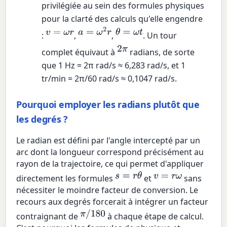
privilégiée au sein des formules physiques
pour la clarté des calculs qu'elle engendre
v
=
ω
r
a
=
ω
2
r
θ
=
ω
t
:
,
,
. Un tour
2
π
complet équivaut à
radians, de sorte
que 1 Hz = 2π rad/s ≈ 6,283 rad/s, et 1
tr/min = 2π/60 rad/s ≈ 0,1047 rad/s.
Pourquoi employer les radians plutôt que
les degrés ?
Le radian est défini par l'angle intercepté par un
arc dont la longueur correspond précisément au
rayon de la trajectoire, ce qui permet d'appliquer
s
=
r
θ
v
=
r
ω
directement les formules
et
sans
nécessiter le moindre facteur de conversion. Le
recours aux degrés forcerait à intégrer un facteur
π
/
180
contraignant de
à chaque étape de calcul.