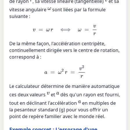
de rayon
, sa vitesse linéaire (tangentielle)
et sa
ω
vitesse angulaire
sont liées par la formule
suivante :
v
=
ω
r
⟺
ω
=
v
r
De la même façon, l'accélération centripète,
continuellement dirigée vers le centre de rotation,
correspond à :
a
=
ω
2
r
=
v
2
r
Le calculateur détermine de manière automatique
v
a
ces deux valeurs
et
dès qu'un rayon est fourni,
a
tout en déclinant l'accélération
en multiples de
la pesanteur standard (g) pour vous offrir un
point de repère familier avec le monde réel.
Exemple concret : L'essorage d'une