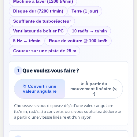
Machine à laver (1200 tr/min)
Disque dur (7200 tr/min)
Terre (1 jour)
Soufflante de turboréacteur
Ventilateur de boîtier PC
10 rad/s → tr/min
5 Hz → tr/min
Roue de voiture @ 100 km/h
Coureur sur une piste de 25 m
Que voulez-vous faire ?
1
⊳ À partir du
↻ Convertir une
mouvement linéaire (v,
valeur angulaire
r)
Choisissez si vous disposez déjà d'une valeur angulaire
(tr/min, rad/s…) à convertir, ou si vous souhaitez déduire ω
à partir d'une vitesse linéaire et d'un rayon.