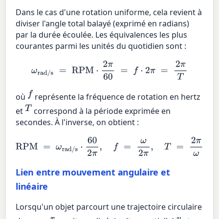
Dans le cas d'une rotation uniforme, cela revient à
diviser l'angle total balayé (exprimé en radians)
par la durée écoulée. Les équivalences les plus
courantes parmi les unités du quotidien sont :
ω
rad/s
=
RPM
⋅
2
π
60
=
f
⋅
2
π
=
2
π
T
f
où
représente la fréquence de rotation en hertz
T
et
correspond à la période exprimée en
secondes. À l'inverse, on obtient :
RPM
=
ω
rad/s
⋅
60
2
π
,
f
=
ω
2
π
,
T
=
2
π
ω
Lien entre mouvement angulaire et
linéaire
Lorsqu'un objet parcourt une trajectoire circulaire
r
v