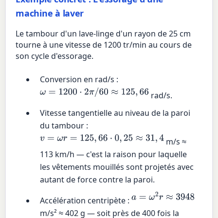
machine à laver
Le tambour d'un lave-linge d'un rayon de 25 cm
tourne à une vitesse de 1200 tr/min au cours de
son cycle d'essorage.
Conversion en rad/s :
ω
=
1200
⋅
2
π
/
60
≈
125
,
66
rad/s.
Vitesse tangentielle au niveau de la paroi
du tambour :
v
=
ω
r
=
125
,
66
⋅
0
,
25
≈
31
,
4
m/s ≈
113 km/h — c'est la raison pour laquelle
les vêtements mouillés sont projetés avec
autant de force contre la paroi.
a
=
ω
2
r
≈
3948
Accélération centripète :
m/s² ≈ 402 g — soit près de 400 fois la