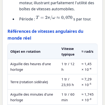
moteur, illustrant parfaitement l'utilité des
boîtes de vitesses automobiles.
T
=
2
π
/
ω
≈
0
,
070
Période :
s par tour.
Références de vitesses angulaires du
monde réel
Vitesse
Objet en rotation
≈ rad/s
typique
Aiguille des heures d'une
1 tr / 12
≈ 1,45
horloge
h
× 10⁻⁴
1 tr /
≈ 7,29
Terre (rotation sidérale)
23,93 h
× 10⁻⁵
Aiguille des minutes d'une
1 tr / 60
≈ 1,745
horloge
min
× 10⁻³