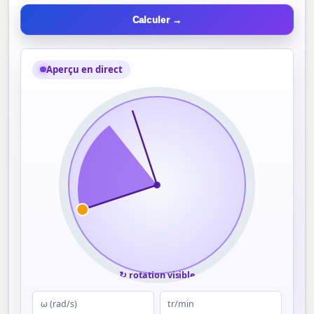
Calculer →
Aperçu en direct
↻ rotation visible
ω (rad/s)
tr/min